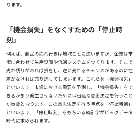
受験準備
資料検索
ります。
志望校・出願校を調べる
「機会損失」をなくすための「停止時
刻」
併願校選び
受験スケジュールを立てよう
例えば、商品の売れ行きは地域ごとに違いますが、企業は市
先輩が入学を決めた理由
テレメール全国一斉進学調査
場に合わせて生産設備や流通システムをつくります。そこで
売れ残りがあれば損をし、逆に売れるチャンスがあるのに在
新生活お役立ちガイド
庫がなければ売り逃してしまいます。これらを「機会損失」
といいます。市場における需要を予測し、「機会損失」をで
きるかぎり発生させないためには迅速な意思決定を行うこと
学問発見
学問検索
が重要となります。この意思決定を行う時点を「停止時刻」
といいます。「停止時刻」をもちいる統計学がビッグデータ
時代に求められます。
大学で学びたい学問発見