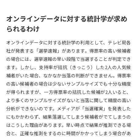
データサイエンス特集
奨学金・特待生制度特集
オンラインデータに対する統計学が求め
られるわけ
デジタルパンフレット
進路の３択
オンラインデータに対する統計学の利用として、テレビ局各
新学年スタート号特集ページ
新学年スタート号特集ページ
（高3生用）
（高2生用）
社が発表する「選挙速報」があります。得票率の高い候補者
の場合には、選挙速報の早い段階で当選することが判定でき
SELFBRAND特集ページ
ます。しかし、支持率が拮抗（きっこう）した2人の人気候
補者がいた場合、なかなか当落の判断ができません。得票率
オープンキャンパスなどを調べる
の高い候補者の場合は少ないサンプルサイズでも十分な精度
が得られますが、一方得票率の拮抗した候補が2人いると、
オープンキャンパス検索
実施プログラムから探す
より多くのサンプルサイズがないと当落に関して精度の高い
分析ができないのです。メディアが「当選確実」を発表した
来場型・Web型イベント特集
夢ナビライブ
にもかかわらず、結果落選してしまう候補者がでてしまうの
はこうした理由があります。早い時点で結果が推測できる場
合と、正確な推測をするのに時間がかかってしまう場合があ