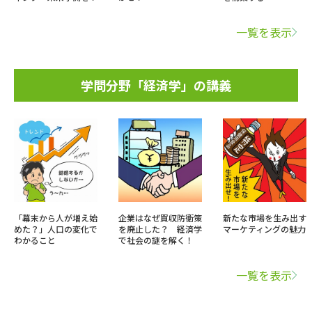
一覧を表示
学問分野「経済学」の講義
「幕末から人が増え始
企業はなぜ買収防衛策
新たな市場を生み出す
めた？」人口の変化で
を廃止した？ 経済学
マーケティングの魅力
わかること
で社会の謎を解く！
一覧を表示