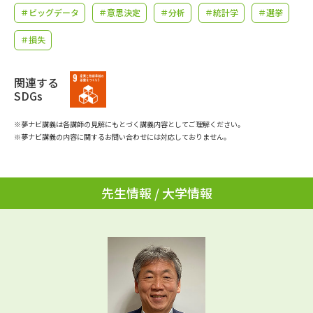
学問のミニ講義「夢ナビ講義」
学問分野解説
＃ビッグデータ
＃意思決定
＃分析
＃統計学
＃選挙
＃損失
学問の教科書
夢ナビライブ
ユーザーサポート
関連する
SDGs
Ｑ＆Ａ よくあるご質問
大学進学IDについて
※夢ナビ講義は各講師の見解にもとづく講義内容としてご理解ください。
※夢ナビ講義の内容に関するお問い合わせには対応しておりません。
資料の料金の
受付内容・発送状況の確認
お支払いについて
先生情報 / 大学情報
テレメール
個人情報取扱規定
お支払いサイト
テレメール進学カタログ
特定商取引表記
訂正のご案内