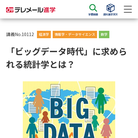
学問検索
資料請求BOX
資料請求
資料検索
講義No.10112
経済学
情報学・データサイエンス
数学
「ビッグデータ時代」に求めら
大学・短大の資料種類から請求
れる統計学とは？
大学パンフ
学部・学科パンフ
総合型選抜・学校推薦型選抜 募
大学入学共通テスト利用選抜の
集要項＆願書
募集要項＆願書
過去問題集
大学・短大以外の資料から請求