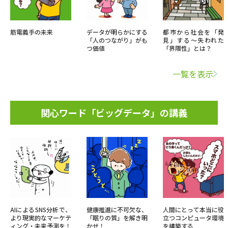
筋電義手の未来
データが明らかにする
都市から社会を「発
「人のつながり」がも
見」する～失われた
つ価値
「界隈性」とは？
一覧を表示
関心ワード「ビッグデータ」の講義
AIによるSNS分析で、
健康推進に不可欠な、
人間にとって本当に役
より現実的なマーケテ
「眠りの質」を解き明
立つコンピュータ環境
ィング・未来予測を！
かせ！
を構築する