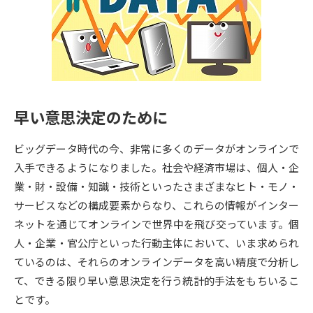
専門学校の資料請求
大学院の資料請求
大学入学共通テスト「受験案
留学・進学関連、塾・予備校
内」の請求
大学入学共通テスト「受験上の
高等学校卒業程度認定試験
配慮案内」の請求
早い意思決定のために
幼稚園教員資格認定試験
小学校教員資格認定試験
ビッグデータ時代の今、非常に多くのデータがオンラインで
高等学校（情報）教員資格認定
試験
入手できるようになりました。社会や経済市場は、個人・企
業・財・設備・知識・技術といったさまざまなヒト・モノ・
サービスなどの構成要素からなり、これらの情報がインター
大学研究
大学検索
ネットを通じてオンラインで世界中を飛び交っています。個
人・企業・官公庁といった行動主体において、いま求められ
ているのは、それらのオンラインデータを高い精度で分析し
大学で学べる内容や特徴を調べる
て、できる限り早い意思決定を行う統計的手法をもちいるこ
国際・グローバルに強い大学特
とです。
新増設大学・学部・学科特集
集