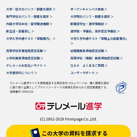
大学・短大のパンフ・願書を請求 ＞
オープンキャンパス検索 ＞
専門学校のパンフ・願書を請求 ＞
大学院のパンフ・願書を請求 ＞
外国大学日本校・留学関連機関 ＞
新聞奨学会・進学情報誌 ＞
新生活・部屋探し ＞
進学塾・予備校、高卒認定予備校 ＞
大学入学共通テスト「受験案内」 ＞
大学入学共通テスト「受験上の配慮案内」
＞
高等学校卒業程度認定試験 ＞
幼稚園教員資格認定試験 ＞
小学校教員資格認定試験 ＞
高等学校（情報）教員資格認定試験 ＞
テレメールお支払いサイト ＞
Ｑ＆Ａ よくあるご質問 ＞
大学進学IDについて ＞
ユーザーサポート ＞
テレメール進学サイトを管理運営する株式会社フロムページは、個人情報を適切
に取り扱う企業としてプライバシーマークの使用を認められた認定事業者です。
登録番号 10860126
(C) 2002-2026 Frompage.Co.,Ltd.
この大学の資料を
請求する