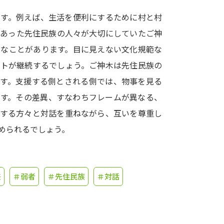
ます。例えば、生活を便利にするために村と村
学問発見
にあった先住民族の人々が大切にしていたご神
うなことがあります。目に見えない文化規範な
大学で学びたい学問発見
クトが継続するでしょう。ご神木は先住民族の
です。支援する側とされる側では、物事を見る
学問のミニ講義「夢ナビ講義」
学問分
ます。その差異、すなわちフレームが異なる、
有する方々と対話を重ねながら、互いを尊重し
められるでしょう。
ユーザーサポート
Ｑ＆Ａ よくあるご質問
大学進学IDにつ
差
＃弱者
＃先住民族
＃対話
資料の料金の
お支払いについて
受付内容
個人情報取扱規定
特定商取引表記
お
受験情報リンク