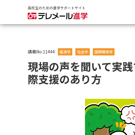
高校生のための進学サポートサイト
講義No.11444
経済学
社会学
国際関係学
現場の声を聞いて実践
際支援のあり方