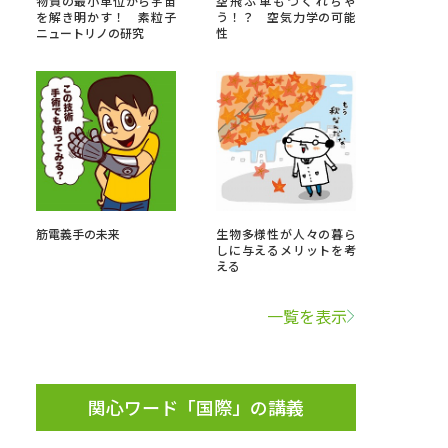
物質の最小単位から宇宙
空飛ぶ車もつくれちゃ
を解き明かす！ 素粒子
う！？ 空気力学の可能
ニュートリノの研究
性
」の請求
高等学校卒業程度認定試験
格認定試験
大学検索
筋電義手の未来
生物多様性が人々の暮ら
しに与えるメリットを考
える
べる
一覧を表示
ローバルに強い大学特集
制度特集
デジタルパンフレット
ジ（高3生用）
関心ワード「国際」の講義
）