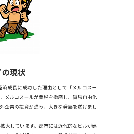
大学入学共通テスト「受験案内」の請求
大学入学共通テスト「受験上の配慮案内
幼稚園教員資格認定試験
小学校教員資
高等学校（情報）教員資格認定試験
大学研究
イの現状
大学で学べる内容や特徴を調
経済成長に成功した理由として「メルコスー
す。メルコスールが関税を撤廃し、貿易自由化
新増設大学・学部・学科特集
国際・グ
海外企業の投資が進み、大きな発展を遂げまし
データサイエンス特集
奨学金・特待生
進路の３択
新学年スタート号特集ペー
が拡大しています。都市には近代的なビルが建
新学年スタート号特集ページ（高2生用