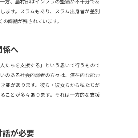
る一方、農村部はインフラの整備が不十分であ
SELFBRAND特集ページ
在します。スラムもあり、スラム出身者が差別
くの課題が残されています。
オープンキャンパスなどを調
オープンキャンパス検索
実施プログラ
関係へ
来場型・Web型イベント特集
夢ナビ
な人たちを支援する」という思いで行うもので
がいのある社会的弱者の方々は、潜在的な能力
受験準備
の才能があります。彼ら・彼女らから私たちが
れることが多々あります。それは一方的な支援
志望校・出願校を調べる
併願校選び
受験スケジュールを立てよ
テレメール全国一斉進学調査
新生活お
対話が必要