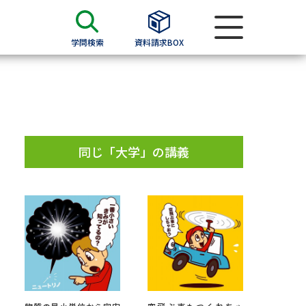
学問検索
資料請求BOX
資料検索
求
同じ「大学」の講義
願書
＆願書
過去問題集
求
留学・進学関連、塾・予備校