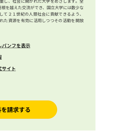
重し、社会に開かれた大学をめざします。全
垣根を越えた交流ができ、国立大学には数少な
して２１世紀の人類社会に貢献できるよう、
れた資源を有効に活用しつつその活動を開放
ルパンフを表示
報
式サイト
料を請求する