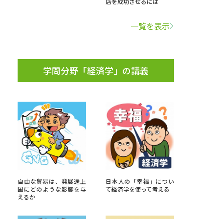
店を成功させるには
学問検索
一覧を表示
学問分野「経済学」の講義
野解説
学問の教科書
夢ナビライブ
いて
このサイトについて
・発送状況の確認
テレメール
お支払いサイト
自由な貿易は、発展途上
日本人の「幸福」につい
国にどのような影響を与
て経済学を使って考える
問合せ先
テレメール進学カタログ
訂正のご案内
えるか