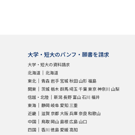
大学・短大のパンフ・願書を請求
大学・短大の資料請求
北海道
北海道
東北
青森
岩手
宮城
秋田
山形
福島
関東
茨城
栃木
群馬
埼玉
千葉
東京
神奈川
山梨
信越・北陸
新潟
長野
富山
石川
福井
東海
静岡
岐阜
愛知
三重
近畿
滋賀
京都
大阪
兵庫
奈良
和歌山
中国
鳥取
岡山
島根
広島
山口
四国
香川
徳島
愛媛
高知