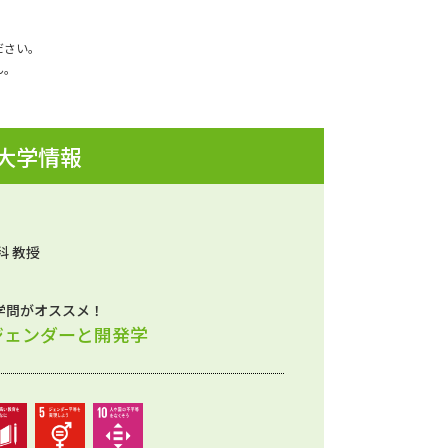
ださい。
ん。
 大学情報
科 教授
学問がオススメ！
ジェンダーと開発学