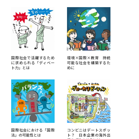
べる
ムから探す
ライブ
国際社会で活躍するため
環境×国際×教育 持続
に求められる「ディベー
可能な社会を構築するた
ト力」とは
めに
資料検索
う
先輩が入学を決めた理由
役立ちガイド
国際社会における「国際
コンビニはデートスポッ
法」の可能性とは
ト？ 日本企業の海外出