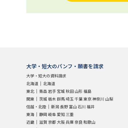
大学・短大のパンフ・願書を請求
大学・短大の資料請求
北海道
北海道
東北
青森
岩手
宮城
秋田
山形
福島
関東
茨城
栃木
群馬
埼玉
千葉
東京
神奈川
山梨
信越・北陸
新潟
長野
富山
石川
福井
東海
静岡
岐阜
愛知
三重
近畿
滋賀
京都
大阪
兵庫
奈良
和歌山