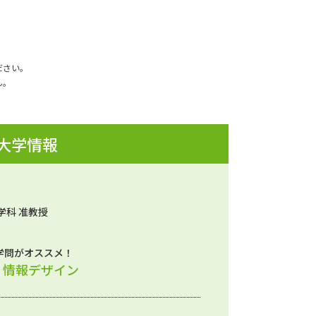
ださい。
ん。
 大学情報
学科 准教授
学問がオススメ！
、情報デザイン