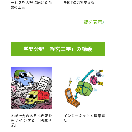
ービスを大勢に届けるた
をICTの力で支える
めの工夫
学問検索
一覧を表示
学問分野「経営工学」の講義
野解説
学問の教科書
夢ナビライブ
いて
このサイトについて
・発送状況の確認
テレメール
お支払いサイト
地域社会のあるべき姿を
インターネットと携帯電
問合せ先
テレメール進学カタログ
訂正のご案内
デザインする「地域科
話
学」