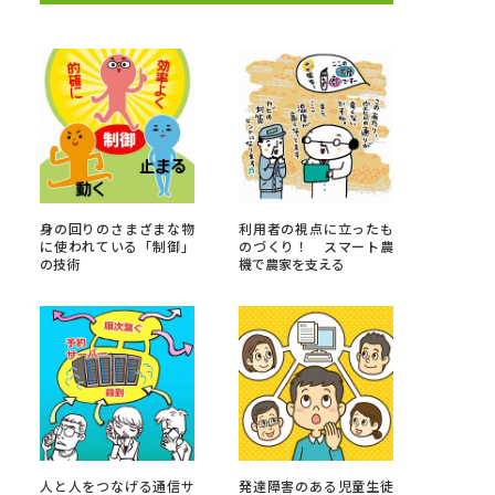
べる
ムから探す
ライブ
身の回りのさまざまな物
利用者の視点に立ったも
に使われている「制御」
のづくり！ スマート農
の技術
機で農家を支える
資料検索
う
先輩が入学を決めた理由
役立ちガイド
人と人をつなげる通信サ
発達障害のある児童生徒