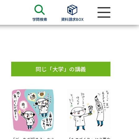
学問検索
資料請求BOX
資料検索
求
同じ「大学」の講義
願書
＆願書
過去問題集
求
留学・進学関連、塾・予備校