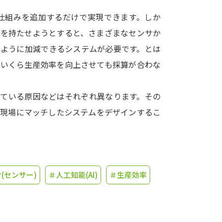
仕組みを追加するだけで実現できます。しか
学問発見
能を持たせようとすると、さまざまなセンサか
のように加減できるシステムが必要です。とは
大学で学びたい学問発見
、いくら生産効率を向上させても採算が合わな
学問のミニ講義「夢ナビ講義」
学問分
している原因などはそれぞれ異なります。その
産現場にマッチしたシステムをデザインするこ
ユーザーサポート
Ｑ＆Ａ よくあるご質問
大学進学IDにつ
(センサー)
＃人工知能(AI)
＃生産効率
資料の料金の
お支払いについて
受付内容
個人情報取扱規定
特定商取引表記
お
受験情報リンク