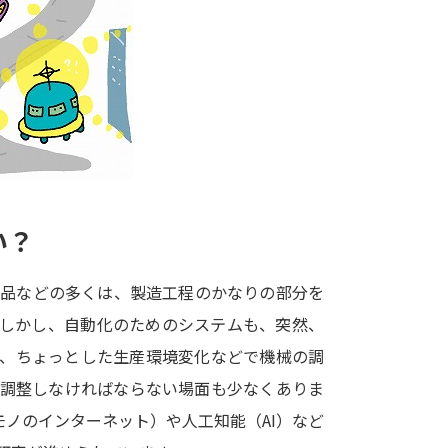
大学入学共通テスト「受験案内」の請求
大学入学共通テスト「受験上の配慮案内
幼稚園教員資格認定試験
小学校教員資
高等学校（情報）教員資格認定試験
大学研究
い？
大学で学べる内容や特徴を調
食品などの多くは、製造工程のかなりの部分を
。しかし、自動化のためのシステムも、突然、
新増設大学・学部・学科特集
国際・グ
ば、ちょっとした生産環境変化などで機械の調
データサイエンス特集
奨学金・特待生
ス調整しなければならない場面も少なくありま
進路の３択
新学年スタート号特集ペー
モノのインターネット）や人工知能（AI）など
新学年スタート号特集ページ（高2生用