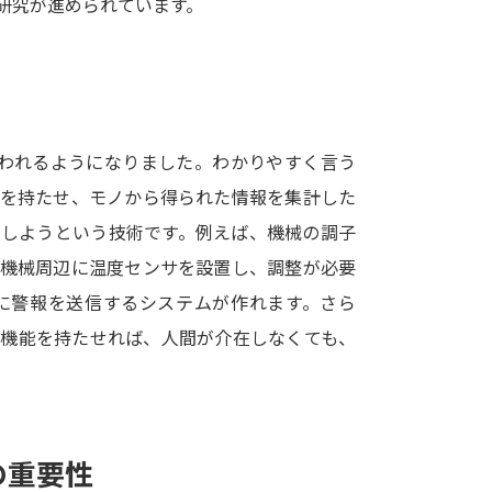
研究が進められています。
SELFBRAND特集ページ
オープンキャンパスなどを調
オープンキャンパス検索
実施プログラ
使われるようになりました。わかりやすく言う
来場型・Web型イベント特集
夢ナビ
能を持たせ、モノから得られた情報を集計した
りしようという技術です。例えば、機械の調子
、機械周辺に温度センサを設置し、調整が必要
受験準備
に警報を送信するシステムが作れます。さら
る機能を持たせれば、人間が介在しなくても、
志望校・出願校を調べる
併願校選び
受験スケジュールを立てよ
テレメール全国一斉進学調査
新生活お
の重要性