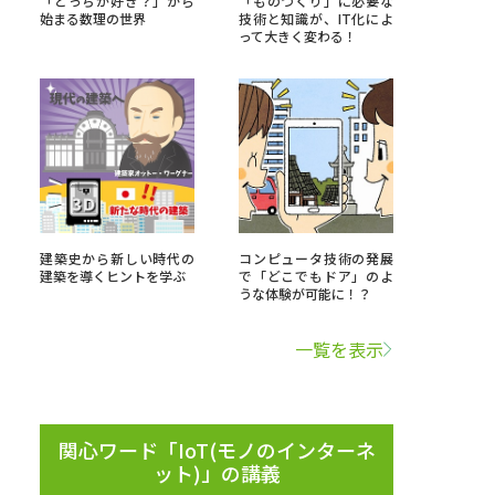
「どっちが好き？」から
「ものづくり」に必要な
始まる数理の世界
技術と知識が、IT化によ
って大きく変わる！
」の請求
高等学校卒業程度認定試験
格認定試験
大学検索
建築史から新しい時代の
コンピュータ技術の発展
建築を導くヒントを学ぶ
で「どこでもドア」のよ
うな体験が可能に！？
べる
一覧を表示
ローバルに強い大学特集
制度特集
デジタルパンフレット
ジ（高3生用）
関心ワード「IoT(モノのインターネ
ット)」の講義
）