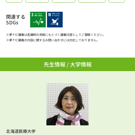
学問のミニ講義「夢ナビ講義」
学問分野解説
関連する
学問の教科書
夢ナビライブ
SDGs
ユーザーサポート
※夢ナビ講義は各講師の見解にもとづく講義内容としてご理解ください。
※夢ナビ講義の内容に関するお問い合わせには対応しておりません。
Ｑ＆Ａ よくあるご質問
大学進学IDについて
先生情報 / 大学情報
資料の料金の
受付内容・発送状況の確認
お支払いについて
テレメール
個人情報取扱規定
お支払いサイト
テレメール進学カタログ
特定商取引表記
訂正のご案内
北海道医療大学