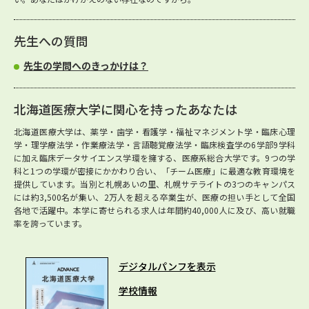
先生への質問
先生の学問へのきっかけは？
北海道医療大学に関心を持ったあなたは
北海道医療大学は、薬学・歯学・看護学・福祉マネジメント学・臨床心理
学・理学療法学・作業療法学・言語聴覚療法学・臨床検査学の6学部9学科
に加え臨床データサイエンス学環を擁する、医療系総合大学です。9つの学
科と1つの学環が密接にかかわり合い、「チーム医療」に最適な教育環境を
提供しています。当別と札幌あいの里、札幌サテライトの3つのキャンパス
には約3,500名が集い、2万人を超える卒業生が、医療の担い手として全国
各地で活躍中。本学に寄せられる求人は年間約40,000人に及び、高い就職
率を誇っています。
デジタルパンフを表示
学校情報