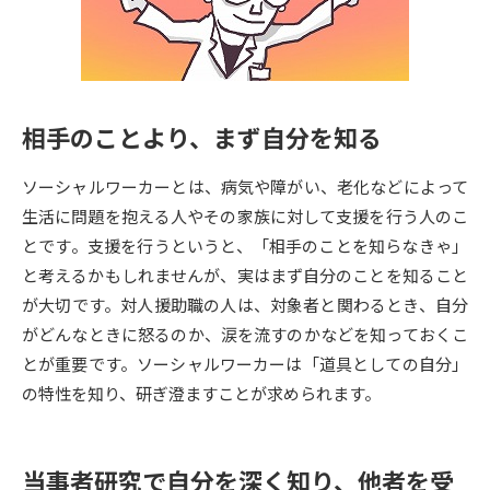
専門学校の資料請求
大学院の資料請求
大学入学共通テスト「受験案
留学・進学関連、塾・予備校
内」の請求
大学入学共通テスト「受験上の
高等学校卒業程度認定試験
相手のことより、まず自分を知る
配慮案内」の請求
幼稚園教員資格認定試験
小学校教員資格認定試験
ソーシャルワーカーとは、病気や障がい、老化などによって
生活に問題を抱える人やその家族に対して支援を行う人のこ
高等学校（情報）教員資格認定
とです。支援を行うというと、「相手のことを知らなきゃ」
試験
と考えるかもしれませんが、実はまず自分のことを知ること
が大切です。対人援助職の人は、対象者と関わるとき、自分
大学研究
大学検索
がどんなときに怒るのか、涙を流すのかなどを知っておくこ
とが重要です。ソーシャルワーカーは「道具としての自分」
の特性を知り、研ぎ澄ますことが求められます。
大学で学べる内容や特徴を調べる
国際・グローバルに強い大学特
当事者研究で自分を深く知り、他者を受
新増設大学・学部・学科特集
集