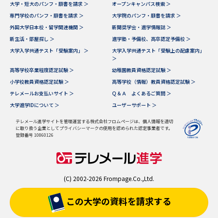
大学・短大のパンフ・願書を請求 ＞
オープンキャンパス検索 ＞
専門学校のパンフ・願書を請求 ＞
大学院のパンフ・願書を請求 ＞
外国大学日本校・留学関連機関 ＞
新聞奨学会・進学情報誌 ＞
新生活・部屋探し ＞
進学塾・予備校、高卒認定予備校 ＞
大学入学共通テスト「受験案内」 ＞
大学入学共通テスト「受験上の配慮案内」
＞
高等学校卒業程度認定試験 ＞
幼稚園教員資格認定試験 ＞
小学校教員資格認定試験 ＞
高等学校（情報）教員資格認定試験 ＞
テレメールお支払いサイト ＞
Ｑ＆Ａ よくあるご質問 ＞
大学進学IDについて ＞
ユーザーサポート ＞
テレメール進学サイトを管理運営する株式会社フロムページは、個人情報を適切
に取り扱う企業としてプライバシーマークの使用を認められた認定事業者です。
登録番号 10860126
(C) 2002-2026 Frompage.Co.,Ltd.
この大学の資料を
請求する