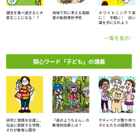
銀杏を食べ過ぎると大
地域で共に考える高齢
ホワイトニングで楽
変なことになる！？
者の転倒骨折予防
に！ 手軽に！ 白い
歯を手に入れよう
一覧を表示
関心ワード「子ども」の講義
研究と実践を往還し、
「森のようちえん」の
テディベアが取り持つ
社会に貢献する学問、
教育的効果とは？
子どもたちの国際交流
それが教育心理学