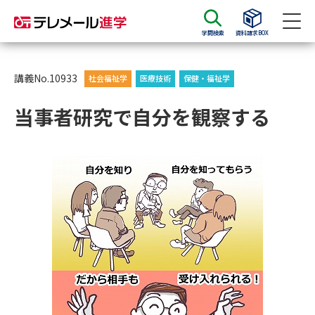
学問検索
資料請求BOX
資料請求
資料検索
講義No.10933
社会福祉学
医療技術
保健・福祉学
当事者研究で自分を観察する
大学・短大の資料種類から請求
大学パンフ
学部・学科パンフ
総合型選抜・学校推薦型選抜 募
大学入学共通テスト利用選抜の
集要項＆願書
募集要項＆願書
過去問題集
大学・短大以外の資料から請求