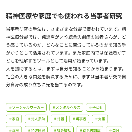
受験準備
資料検索
精神医療や家庭でも使われる当事者研究
志望校・出願校を調べる
当事者研究の手法は、さまざまな分野で使われています。精
神医療分野では、発達障がいや統合失調症の患者さんが、ど
併願校選び
受験スケジュールを立てよう
う感じているのか、どんなことに苦労しているのかを知る手
がかりとして活用されています。また家庭内では保護者が子
先輩が入学を決めた理由
テレメール全国一斉進学調査
どもを理解するツールとして活用が始まっています。
人を援助するとは、まずは自分を知ることから始まります。
新生活お役立ちガイド
社会の大きな問題を解決するために、まずは当事者研究で自
分自身の成り立ちに光を当てるのです。
学問発見
学問検索
＃ソーシャルワーカー
＃メンタルヘルス
＃子ども
大学で学びたい学問発見
＃家庭
＃対人援助
＃対話
＃当事者
＃支援
＃理解
＃発達障害
＃社会福祉
＃統合失調症
＃自分