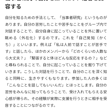
容する
データサイエンス特集
奨学金・特待生制度特集
自分を知るための手法として、「当事者研究」というものが
あります。自分の苦労したことや苦手なことをグループ内で
デジタルパンフレット
進路の３択
対話することで、自分自身に起こっていることを外に置いて
新学年スタート号特集ページ
新学年スタート号特集ページ
眺める（外在化）するのです。これを「自己覚知（かく
（高3生用）
（高2生用）
ち）」といいます。例えば「私は人前で話すことが苦手で
す」と話したら、ほかのメンバーから「どのくらいの人数な
SELFBRAND特集ページ
ら大丈夫？」「緊張すると体はどんな反応をするの？」など
オープンキャンパスなどを調べる
と尋ねられることで、自分に起こっていることを掘り下げて
いきます。こうした対話を行うことで、自分のことを深く知
オープンキャンパス検索
ると同時に、生きやすくもなります。参加した人の多くは
実施プログラムから探す
「こんなことを話してもいいんだ」とほっとします。自分の
苦労をみんなに知ってもらうことで、受け入れてもらえる安
来場型・Web型イベント特集
夢ナビライブ
心感が得られ、その経験が実際に支援を行うときに相手を受
容することにつながるのです。