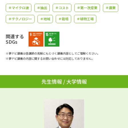
学問のミニ講義「夢ナビ講義」
学問分野解説
＃マイクロ波
＃抽出
＃コスト
＃第一次産業
＃農業
学問の教科書
夢ナビライブ
＃テクノロジー
＃地域
＃栽培
＃植物工場
ユーザーサポート
関連する
SDGs
Ｑ＆Ａ よくあるご質問
大学進学IDについて
※夢ナビ講義は各講師の見解にもとづく講義内容としてご理解ください。
※夢ナビ講義の内容に関するお問い合わせには対応しておりません。
資料の料金の
受付内容・発送状況の確認
お支払いについて
テレメール
先生情報 / 大学情報
個人情報取扱規定
お支払いサイト
テレメール進学カタログ
特定商取引表記
訂正のご案内