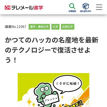
学問検索
資料請求BOX
資料請求
資料検索
講義No.11067
農学・農芸化学
化学
応用化学
かつてのハッカの名産地を最新
大学・短大の資料種類から請求
のテクノロジーで復活させよ
大学パンフ
学部・学科パンフ
う！
総合型選抜・学校推薦型選抜 募
大学入学共通テスト利用選抜の
集要項＆願書
募集要項＆願書
過去問題集
大学・短大以外の資料から請求