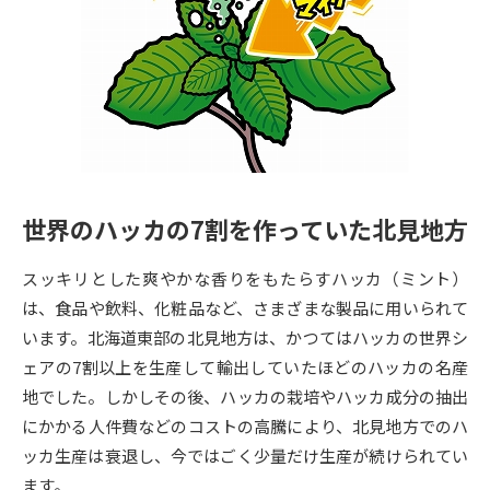
専門学校の資料請求
大学院の資料請求
大学入学共通テスト「受験案
留学・進学関連、塾・予備校
内」の請求
大学入学共通テスト「受験上の
高等学校卒業程度認定試験
配慮案内」の請求
幼稚園教員資格認定試験
小学校教員資格認定試験
世界のハッカの7割を作っていた北見地方
高等学校（情報）教員資格認定
試験
スッキリとした爽やかな香りをもたらすハッカ（ミント）
は、食品や飲料、化粧品など、さまざまな製品に用いられて
大学研究
大学検索
います。北海道東部の北見地方は、かつてはハッカの世界シ
ェアの7割以上を生産して輸出していたほどのハッカの名産
地でした。しかしその後、ハッカの栽培やハッカ成分の抽出
大学で学べる内容や特徴を調べる
にかかる人件費などのコストの高騰により、北見地方でのハ
ッカ生産は衰退し、今ではごく少量だけ生産が続けられてい
国際・グローバルに強い大学特
新増設大学・学部・学科特集
ます。
集