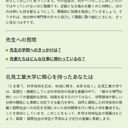
めざしてほしいと思っています。今の社会は、何か一つのことに詳しいだけ
ではやっていけないほど複雑です。武器となる強みを磨くのと同時に、ほか
の分野にも目を配るようにして、積極的に知識を吸収していきましょう。そ
うすれば、他分野の専門家の方々と協力して課題に取り組むときにも、きっ
と役立つはずです。
先生への質問
先生の学問へのきっかけは？
先輩たちはどんな仕事に携わっているの？
北見工業大学に関心を持ったあなたは
「人を育て、科学技術を広め、地域に輝き、未来を拓く」北見工業大学で
は、高度化・複雑化している科学技術の急速な進展の中で、「個々の専門分
野についての基盤的な技術、知識を有するだけではなく、学際領域や新しい
分野の開拓にも柔軟に対応できる能力を持ち、自然と調和した科学技術の発
展と国際社会への対応を念頭においた技術開発を行い得る人材を養成する」
ことを使命としています。このことをもって、本学は地域社会の発展はもと
より、国家・ 国際社会の安全と平和および文化の進展に貢献します。