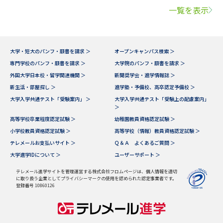
一覧を表示
大学・短大のパンフ・願書を請求 ＞
オープンキャンパス検索 ＞
専門学校のパンフ・願書を請求 ＞
大学院のパンフ・願書を請求 ＞
外国大学日本校・留学関連機関 ＞
新聞奨学会・進学情報誌 ＞
新生活・部屋探し ＞
進学塾・予備校、高卒認定予備校 ＞
大学入学共通テスト「受験案内」 ＞
大学入学共通テスト「受験上の配慮案内」
＞
高等学校卒業程度認定試験 ＞
幼稚園教員資格認定試験 ＞
小学校教員資格認定試験 ＞
高等学校（情報）教員資格認定試験 ＞
テレメールお支払いサイト ＞
Ｑ＆Ａ よくあるご質問 ＞
大学進学IDについて ＞
ユーザーサポート ＞
テレメール進学サイトを管理運営する株式会社フロムページは、個人情報を適切
に取り扱う企業としてプライバシーマークの使用を認められた認定事業者です。
登録番号 10860126