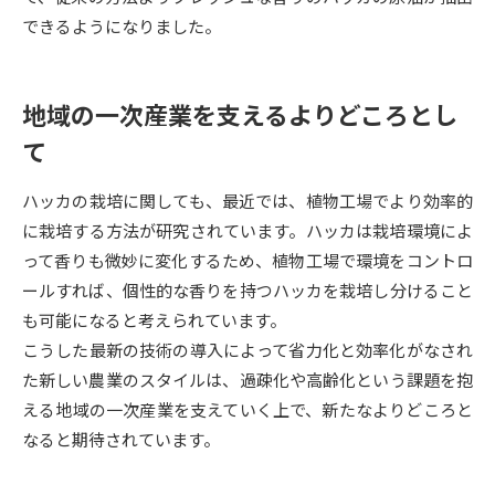
受験準備
資料検索
できるようになりました。
志望校・出願校を調べる
地域の一次産業を支えるよりどころとし
て
併願校選び
受験スケジュールを立てよう
ハッカの栽培に関しても、最近では、植物工場でより効率的
先輩が入学を決めた理由
テレメール全国一斉進学調査
に栽培する方法が研究されています。ハッカは栽培環境によ
って香りも微妙に変化するため、植物工場で環境をコントロ
新生活お役立ちガイド
ールすれば、個性的な香りを持つハッカを栽培し分けること
も可能になると考えられています。
こうした最新の技術の導入によって省力化と効率化がなされ
学問発見
学問検索
た新しい農業のスタイルは、過疎化や高齢化という課題を抱
える地域の一次産業を支えていく上で、新たなよりどころと
なると期待されています。
大学で学びたい学問発見