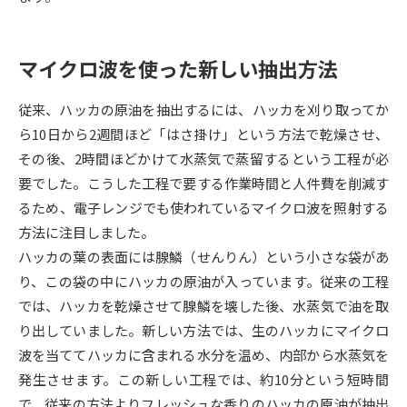
データサイエンス特集
奨学金・特待生制度特集
マイクロ波を使った新しい抽出方法
デジタルパンフレット
進路の３択
従来、ハッカの原油を抽出するには、ハッカを刈り取ってか
新学年スタート号特集ページ
新学年スタート号特集ページ
ら10日から2週間ほど「はさ掛け」という方法で乾燥させ、
（高3生用）
（高2生用）
その後、2時間ほどかけて水蒸気で蒸留するという工程が必
要でした。こうした工程で要する作業時間と人件費を削減す
SELFBRAND特集ページ
るため、電子レンジでも使われているマイクロ波を照射する
方法に注目しました。
オープンキャンパスなどを調べる
ハッカの葉の表面には腺鱗（せんりん）という小さな袋があ
り、この袋の中にハッカの原油が入っています。従来の工程
オープンキャンパス検索
実施プログラムから探す
では、ハッカを乾燥させて腺鱗を壊した後、水蒸気で油を取
り出していました。新しい方法では、生のハッカにマイクロ
来場型・Web型イベント特集
夢ナビライブ
波を当ててハッカに含まれる水分を温め、内部から水蒸気を
発生させます。この新しい工程では、約10分という短時間
で、従来の方法よりフレッシュな香りのハッカの原油が抽出