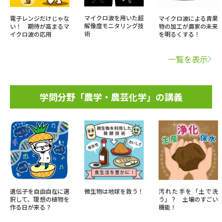
マイクロ波を用いた超
電子レンジだけじゃな
マイクロ波による青果
解像度モニタリング技
い！ 期待が高まるマ
物の加工が農家の未来
術
イクロ波の応用
を明るくする！
一覧を表示
学問分野「農学・農芸化学」の講義
遺伝子を自由自在に選
微生物は地球を救う！
汚れた手を「土で洗
択して、理想の植物を
う」？ 土壌のすごい
作る日が来る？
機能！