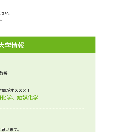
ださい。
ん。
 大学情報
 教授
学問がオススメ！
理化学、触媒化学
と思います。