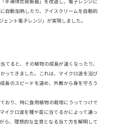
る「半導体式発振器」を改造し、電子レンジに
SELFBRAND特集ページ
温に自動加熱したり、アイスクリームを自動的
ジェント電子レンジ」が実現しました。
オープンキャンパスなどを調
オープンキャンパス検索
実施プログラ
来場型・Web型イベント特集
夢ナビ
に当てると、その植物の成長が速くなったり、
わかってきました。これは、マイクロ波を浴び
受験準備
に成長のスピードを速め、外敵から身を守ろう
志望校・出願校を調べる
っており、特に食用植物の栽培にうってつけで
のマイクロ波を種や苗に当てるかによって違っ
併願校選び
受験スケジュールを立てよ
ながら、理想的な生育となる当て方を解明して
テレメール全国一斉進学調査
新生活お