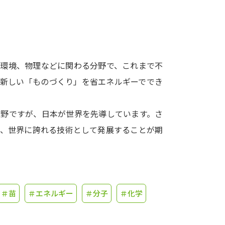
学問発見
大学で学びたい学問発見
、環境、物理などに関わる分野で、これまで不
く新しい「ものづくり」を省エネルギーででき
学問のミニ講義「夢ナビ講義」
学問分
分野ですが、日本が世界を先導しています。さ
い、世界に誇れる技術として発展することが期
ユーザーサポート
Ｑ＆Ａ よくあるご質問
大学進学IDにつ
資料の料金の
お支払いについて
受付内容
＃苗
＃エネルギー
＃分子
＃化学
個人情報取扱規定
特定商取引表記
お
受験情報リンク