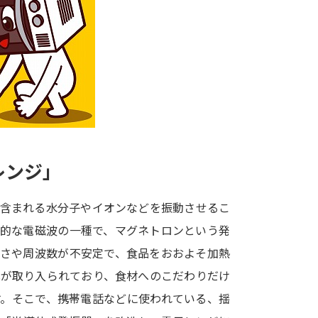
大学入学共通テスト「受験案内」の請求
大学入学共通テスト「受験上の配慮案内
幼稚園教員資格認定試験
小学校教員資
高等学校（情報）教員資格認定試験
大学研究
レンジ」
大学で学べる内容や特徴を調
に含まれる水分子やイオンなどを振動させるこ
工的な電磁波の一種で、マグネトロンという発
新増設大学・学部・学科特集
国際・グ
強さや周波数が不安定で、食品をおおよそ加熱
データサイエンス特集
奨学金・特待生
化が取り入られており、食材へのこだわりだけ
進路の３択
新学年スタート号特集ペー
す。そこで、携帯電話などに使われている、揺
新学年スタート号特集ページ（高2生用