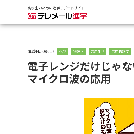
高校生のための進学サポートサイト
講義No.09617
化学
物理学
応用化学
応用物理学
電子レンジだけじゃな
マイクロ波の応用