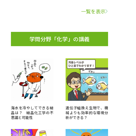
一覧を表示
学問検索
学問分野「化学」の講義
野解説
学問の教科書
夢ナビライブ
いて
このサイトについて
海水を冷やしてできる結
遺伝子組換え生物で、機
・発送状況の確認
テレメール
お支払いサイト
晶は？ 結晶化工学の不
械よりも効率的な環境分
思議と可能性
析ができる？
問合せ先
テレメール進学カタログ
訂正のご案内