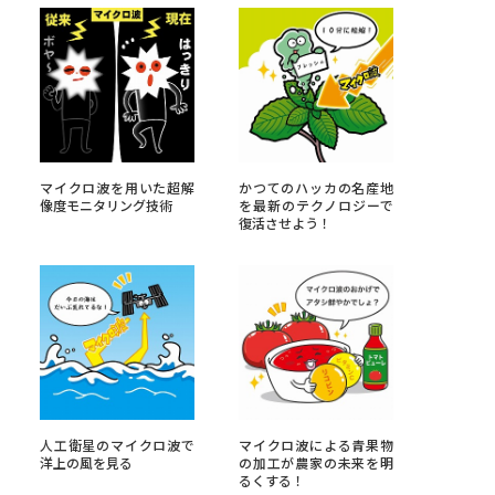
べる
ムから探す
ライブ
マイクロ波を用いた超解
かつてのハッカの名産地
像度モニタリング技術
を最新のテクノロジーで
復活させよう！
資料検索
う
先輩が入学を決めた理由
人工衛星のマイクロ波で
マイクロ波による青果物
役立ちガイド
洋上の風を見る
の加工が農家の未来を明
るくする！