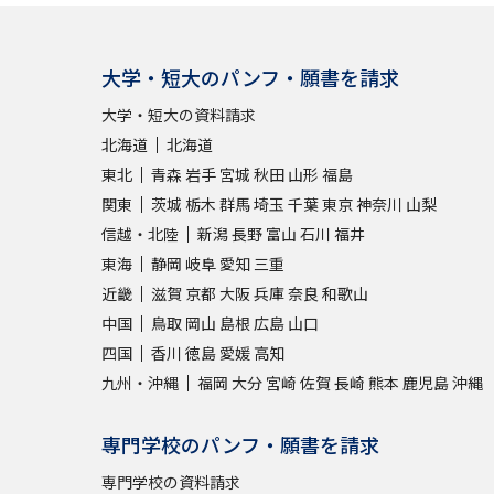
大学・短大のパンフ・願書を請求
大学・短大の資料請求
北海道
北海道
東北
青森
岩手
宮城
秋田
山形
福島
関東
茨城
栃木
群馬
埼玉
千葉
東京
神奈川
山梨
信越・北陸
新潟
長野
富山
石川
福井
東海
静岡
岐阜
愛知
三重
近畿
滋賀
京都
大阪
兵庫
奈良
和歌山
中国
鳥取
岡山
島根
広島
山口
四国
香川
徳島
愛媛
高知
九州・沖縄
福岡
大分
宮崎
佐賀
長崎
熊本
鹿児島
沖縄
専門学校のパンフ・願書を請求
専門学校の資料請求