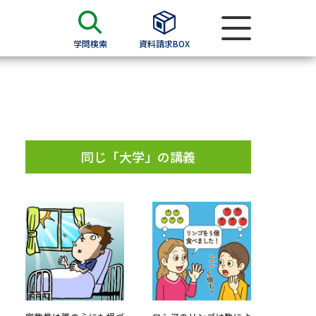
学問検索
資料請求BOX
資料検索
求
同じ「大学」の講義
願書
＆願書
過去問題集
求
留学・進学関連、塾・予備校