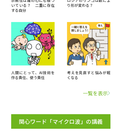
宗教性は誰の心にも根づ
ロシアのリンゴは数によ
いている？ 二重に存在
り形が変わる？
する自分
」の請求
高等学校卒業程度認定試験
格認定試験
大学検索
人間にとって、AI技術を
考えを見直すと悩みが軽
作る責任、使う責任
くなる
べる
一覧を表示
ローバルに強い大学特集
制度特集
デジタルパンフレット
関心ワード「マイクロ波」の講義
ジ（高3生用）
）