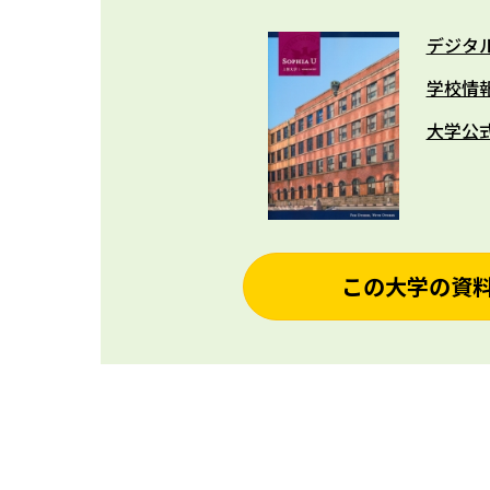
デジタ
学校情
大学公
この大学の資