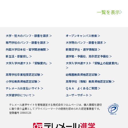
一覧を表示
大学・短大のパンフ・願書を請求 ＞
オープンキャンパス検索 ＞
専門学校のパンフ・願書を請求 ＞
大学院のパンフ・願書を請求 ＞
外国大学日本校・留学関連機関 ＞
新聞奨学会・進学情報誌 ＞
新生活・部屋探し ＞
進学塾・予備校、高卒認定予備校 ＞
大学入学共通テスト「受験案内」 ＞
大学入学共通テスト「受験上の配慮案内」
＞
高等学校卒業程度認定試験 ＞
幼稚園教員資格認定試験 ＞
小学校教員資格認定試験 ＞
高等学校（情報）教員資格認定試験 ＞
テレメールお支払いサイト ＞
Ｑ＆Ａ よくあるご質問 ＞
大学進学IDについて ＞
ユーザーサポート ＞
テレメール進学サイトを管理運営する株式会社フロムページは、個人情報を適切
に取り扱う企業としてプライバシーマークの使用を認められた認定事業者です。
登録番号 10860126