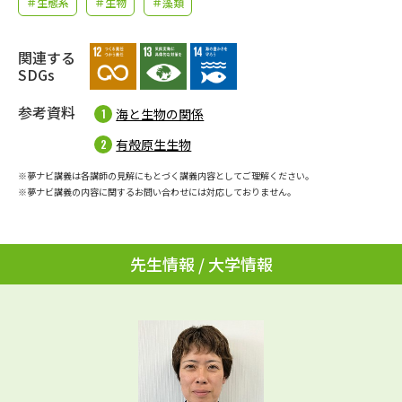
＃生態系
＃生物
＃藻類
学問のミニ講義「夢ナビ講義」
学問分野解説
学問の教科書
関連する
夢ナビライブ
SDGs
ユーザーサポート
参考資料
海と生物の関係
有殻原生生物
Ｑ＆Ａ よくあるご質問
大学進学IDについて
※夢ナビ講義は各講師の見解にもとづく講義内容としてご理解ください。
※夢ナビ講義の内容に関するお問い合わせには対応しておりません。
資料の料金の
受付内容・発送状況の確認
お支払いについて
テレメール
個人情報取扱規定
お支払いサイト
先生情報 / 大学情報
テレメール進学カタログ
特定商取引表記
訂正のご案内