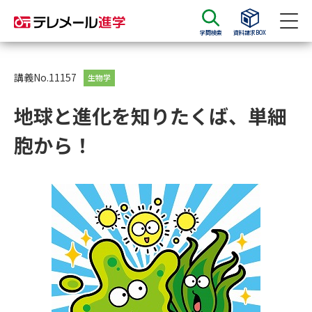
学問検索
資料請求BOX
資料請求
資料検索
講義No.11157
生物学
地球と進化を知りたくば、単細
大学・短大の資料種類から請求
胞から！
大学パンフ
学部・学科パンフ
総合型選抜・学校推薦型選抜 募
大学入学共通テスト利用選抜の
集要項＆願書
募集要項＆願書
過去問題集
大学・短大以外の資料から請求