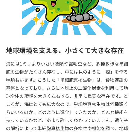
専門学校の資料請求
大学院の資料請求
大学入学共通テスト「受験案
留学・進学関連、塾・予備校
内」の請求
大学入学共通テスト「受験上の
高等学校卒業程度認定試験
配慮案内」の請求
地球環境を支える、小さくて大きな存在
幼稚園教員資格認定試験
小学校教員資格認定試験
海には1ミリより小さい藻類や繊毛虫など、多種多様な単細
高等学校（情報）教員資格認定
試験
胞の生物がたくさん存在し、中には貝のように「殻」を作る
種類もいます。こうした「単細胞真核生物」は、食物連鎖の
基盤となっており、さらに地球上の二酸化炭素を利用して地
大学研究
大学検索
球全体の環境を大きく左右する、非常に重要な存在です。と
ころが、海はとても広大なので、単細胞真核生物は何種類く
らいいるのか、どのように進化してきたのか、どんな機能を
大学で学べる内容や特徴を調べる
持っているかなど、あまり詳しくわかっていません。遺伝子
国際・グローバルに強い大学特
の解析によって単細胞真核生物の多様性や機能を調べ、地球
新増設大学・学部・学科特集
集