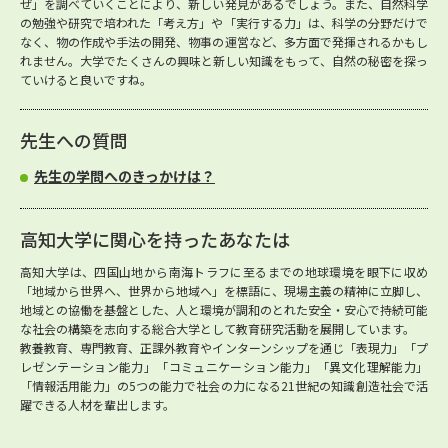
ぜ」を調べていくことにより、新しい発見があるでしょう。また、自然科学
の勉強や研究で培われた「考え方」や「実行する力」は、科学の分野だけで
なく、物の作成や手法の開発、物事の運営など、多方面で発揮されるかもし
れません。大学でたくさんの興味と新しい知識をもって、自然の秘密を探っ
ていけると良いですね。
先生への質問
先生の学問へのきっかけは？
高知大学に関心を持ったあなたは
高知大学は、四国山地から南海トラフに至るまでの地球環境を眼下に収め
「地域から世界へ、世界から地域へ」を標語に、現場主義の精神に立脚し、
地域との協働を基盤とした、人と環境が調和のとれた安全・安心で持続可能
な社会の構築を志向する総合大学として教育研究活動を展開しています。
教養教育、専門教育、正課外教育やインターンシップを通じ「表現力」「プ
レゼンテーション能力」「コミュニケーション能力」「異文化理解能力」
「情報活用能力」の5つの能力で社会の力になる21世紀の知識創造社会で活
躍できる人材を輩出します。