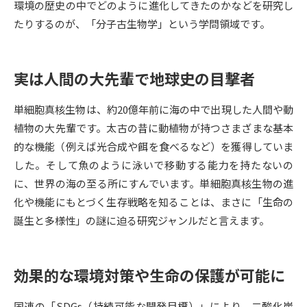
環境の歴史の中でどのように進化してきたのかなどを研究し
たりするのが、「分子古生物学」という学問領域です。
データサイエンス特集
奨学金・特待生制度特集
デジタルパンフレット
進路の３択
実は人間の大先輩で地球史の目撃者
新学年スタート号特集ページ
新学年スタート号特集ページ
単細胞真核生物は、約20億年前に海の中で出現した人間や動
（高3生用）
（高2生用）
植物の大先輩です。太古の昔に動植物が持つさまざまな基本
SELFBRAND特集ページ
的な機能（例えば光合成や餌を食べるなど）を獲得していま
した。そして魚のように泳いで移動する能力を持たないの
オープンキャンパスなどを調べる
に、世界の海の至る所にすんでいます。単細胞真核生物の進
化や機能にもとづく生存戦略を知ることは、まさに「生命の
オープンキャンパス検索
実施プログラムから探す
誕生と多様性」の謎に迫る研究ジャンルだと言えます。
来場型・Web型イベント特集
夢ナビライブ
効果的な環境対策や生命の保護が可能に
国連の「SDGs（持続可能な開発目標）」により、二酸化炭