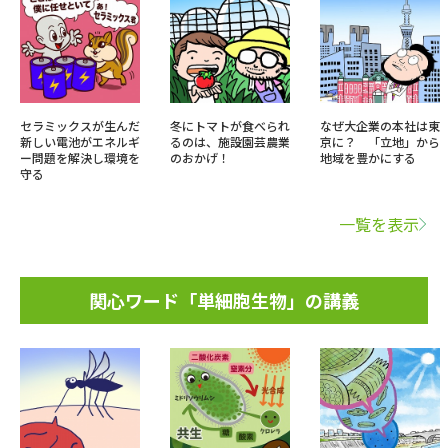
セラミックスが生んだ
冬にトマトが食べられ
なぜ大企業の本社は東
新しい電池がエネルギ
るのは、施設園芸農業
京に？ 「立地」から
ー問題を解決し環境を
のおかげ！
地域を豊かにする
守る
一覧を表示
関心ワード「単細胞生物」の講義