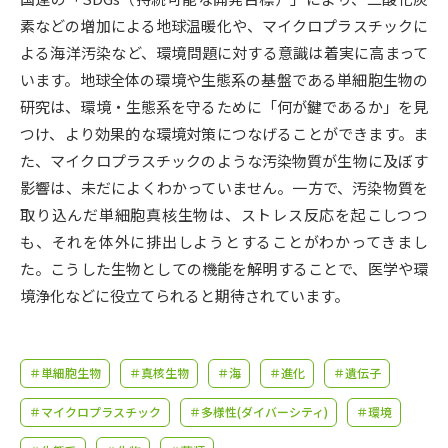
受験準備
資料検索
素などの増加による地球温暖化や、マイクロプラスチックに
よる海洋汚染など、環境問題に対する意識は着実に高まって
志望校・出願校を調べる
います。地球全体の環境や生態系の基盤である単細胞生物の
研究は、環境・生態系を守るために「何が鍵であるか」を見
併願校選び
受験スケジュールを立てよう
つけ、より効果的な環境対策につなげることができます。ま
た、マイクロプラスチックのような汚染物質が生物に及ぼす
先輩が入学を決めた理由
影響は、未だによくわかっていません。一方で、汚染物質を
テレメール全国一斉進学調査
取り込んだ単細胞真核生物は、ストレス反応を起こしつつ
も、それを体外に排出しようとすることがわかってきまし
新生活お役立ちガイド
た。こうした生物としての機能を解明することで、医学や環
境浄化などに役立てられると期待されています。
学問発見
学問検索
＃単細胞生物
＃真核生物
＃海
＃進化
＃遺伝子
大学で学びたい学問発見
＃マイクロプラスチック
＃多様性(ダイバーシティ)
＃環境