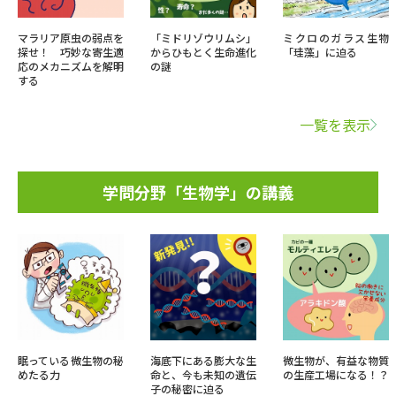
マラリア原虫の弱点を
「ミドリゾウリムシ」
ミクロのガラス生物
探せ！ 巧妙な寄生適
からひもとく生命進化
「珪藻」に迫る
応のメカニズムを解明
の謎
する
一覧を表示
学問分野「生物学」の講義
眠っている微生物の秘
海底下にある膨大な生
微生物が、有益な物質
めたる力
命と、今も未知の遺伝
の生産工場になる！？
子の秘密に迫る