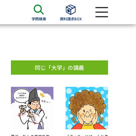
学問検索
資料請求BOX
資料検索
求
同じ「大学」の講義
願書
＆願書
過去問題集
求
留学・進学関連、塾・予備校