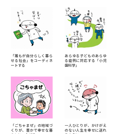
べる
ムから探す
ライブ
「誰もが自分らしく暮ら
あらゆる子どものあらゆ
せる社会」をコーディネ
る症例に対応する「小児
ートする
歯科学」
資料検索
う
先輩が入学を決めた理由
役立ちガイド
「ごちゃまぜ」の地域づ
一人ひとりが、かけがえ
くりが、豊かで幸せな暮
のない人生を幸せに送れ