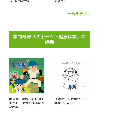
らしにつながる
るように
学問検索
一覧を表示
学問分野「スポーツ・健康科学」の
講義
野解説
学問の教科書
夢ナビライブ
いて
このサイトについて
・発送状況の確認
テレメール
お支払いサイト
野球肘ー客観的に負荷を
「運動」を数値化して、
問合せ先
テレメール進学カタログ
訂正のご案内
測定し、ケガの予防につ
客観的に見る！
なげるー