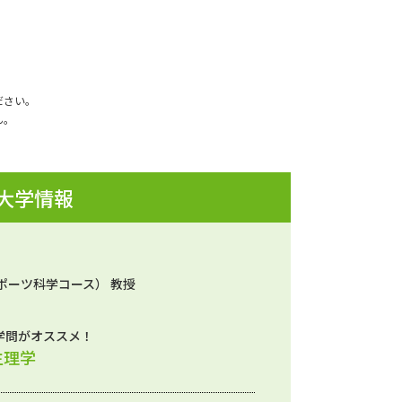
ださい。
ん。
 大学情報
ポーツ科学コース） 教授
学問がオススメ！
生理学