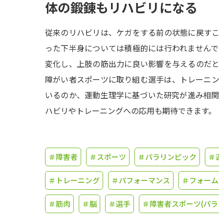
体の鍛錬もリハビリになる
従来のリハビリは、ケガをする前の状態に戻す
った下半身については積極的には行われません
変化し、上肢の筋出力に良い影響を与えるのだ
障がい者スポーツに取り組む選手は、トレーニ
いるのか、運動生理学に基づいた研究が進み相
ハビリやトレーニングへの応用も期待できます。
＃障害者
＃スポーツ
＃パラリンピック
＃
＃トレーニング
＃パフォーマンス
＃フォーム
＃筋肉
＃脳
＃選手
＃障害者スポーツ(パラ