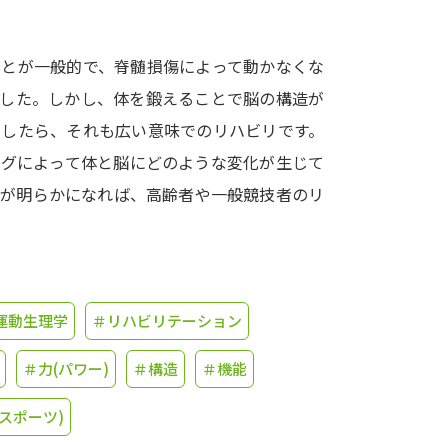
学問発見
ことが一般的で、脊髄損傷によって動かなくな
でした。しかし、体を鍛えることで脳の構造が
大学で学びたい学問発見
としたら、それも広い意味でのリハビリです。
ングによって体と脳にどのような変化が生じて
学問のミニ講義「夢ナビ講義」
学問分
関が明らかになれば、高齢者や一般競技者のリ
ユーザーサポート
運動生理学
＃リハビリテーション
Ｑ＆Ａ よくあるご質問
大学進学IDにつ
資料の料金の
お支払いについて
受付内容
＃力(パワー)
＃構造
＃機能
個人情報取扱規定
特定商取引表記
お
スポーツ)
受験情報リンク