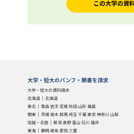
この大学の資
大学・短大のパンフ・願書を請求
大学・短大の資料請求
北海道
北海道
東北
青森
岩手
宮城
秋田
山形
福島
関東
茨城
栃木
群馬
埼玉
千葉
東京
神奈川
山梨
信越・北陸
新潟
長野
富山
石川
福井
東海
静岡
岐阜
愛知
三重