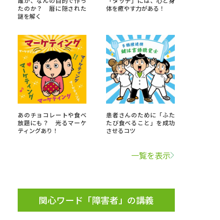
誰が、なんの目的で作っ
「タッチ」には、心と身
たのか？ 暦に隠された
体を癒やす力がある！
謎を解く
」の請求
高等学校卒業程度認定試験
格認定試験
大学検索
あのチョコレートや食べ
患者さんのために「ふた
放題にも？ 光るマーケ
たび食べること」を成功
ティングあり！
させるコツ
べる
一覧を表示
ローバルに強い大学特集
制度特集
デジタルパンフレット
ジ（高3生用）
関心ワード「障害者」の講義
）