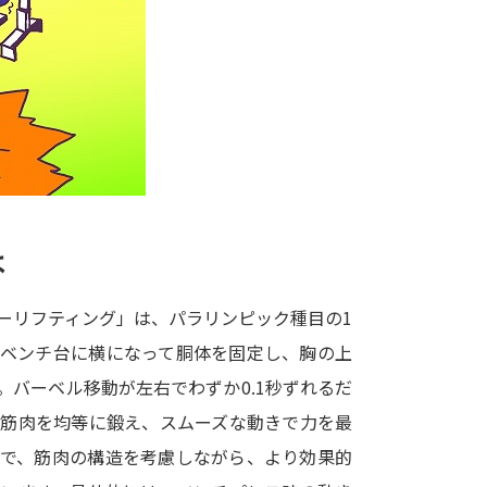
大学入学共通テスト「受験案内」の請求
大学入学共通テスト「受験上の配慮案内
幼稚園教員資格認定試験
小学校教員資
高等学校（情報）教員資格認定試験
大学研究
は
大学で学べる内容や特徴を調
ーリフティング」は、パラリンピック種目の1
、ベンチ台に横になって胴体を固定し、胸の上
新増設大学・学部・学科特集
国際・グ
バーベル移動が左右でわずか0.1秒ずれるだ
データサイエンス特集
奨学金・特待生
、筋肉を均等に鍛え、スムーズな動きで力を最
進路の３択
新学年スタート号特集ペー
こで、筋肉の構造を考慮しながら、より効果的
新学年スタート号特集ページ（高2生用