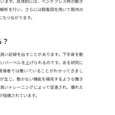
ています。具体的には、ベンチプレス時の動き
SELFBRAND特集ページ
作解析を行い、さらには筋電図を用いて筋肉の
にもつながります。
オープンキャンパスなどを調
オープンキャンパス検索
実施プログラ
る？
来場型・Web型イベント特集
夢ナビ
も良い記録を出すことがあります。下半身を動
重いバーベルを上げられるのです。ある研究に
受験準備
損傷者では働いていることがわかってきまし
化が生じ、動かない機能を補完するような働き
志望校・出願校を調べる
の高いトレーニングによって促進され、優れた
が指摘されています。
併願校選び
受験スケジュールを立てよ
テレメール全国一斉進学調査
新生活お