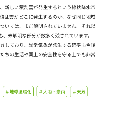
た、新しい積乱雲が発生するという線状降水帯
学問発見
の積乱雲がどこに発生するのか、なぜ同じ地域
については、まだ解明されていません。それ以
も、未解明な部分が数多く残されています。
大学で学びたい学問発見
上昇しており、異常気象が発生する確率も今後
学問のミニ講義「夢ナビ講義」
学問分
私たちの生活や国土の安全性を守る上でも非常
ユーザーサポート
＃地球温暖化
＃大雨・豪雨
＃天気
Ｑ＆Ａ よくあるご質問
大学進学IDにつ
資料の料金の
お支払いについて
受付内容
個人情報取扱規定
特定商取引表記
お
受験情報リンク