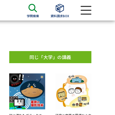
学問検索
資料請求BOX
資料検索
求
同じ「大学」の講義
願書
＆願書
過去問題集
求
留学・進学関連、塾・予備校