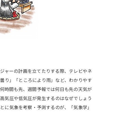
大学入学共通テスト「受験案内」の請求
大学入学共通テスト「受験上の配慮案内
幼稚園教員資格認定試験
小学校教員資
高等学校（情報）教員資格認定試験
大学研究
レジャーの計画を立てたりする際、テレビやネ
大学で学べる内容や特徴を調
ち曇り」「ところにより雨」など、わかりやす
の何時間も先、週間予報では何日も先の天気が
新増設大学・学部・学科特集
国際・グ
も高気圧や低気圧が発生するのはなぜでしょう
データサイエンス特集
奨学金・特待生
もとに気象を考察・予測するのが、「気象学」
進路の３択
新学年スタート号特集ペー
新学年スタート号特集ページ（高2生用