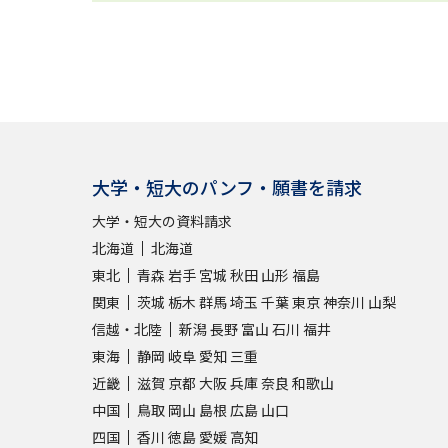
大学・短大のパンフ・願書を請求
大学・短大の資料請求
北海道
北海道
東北
青森
岩手
宮城
秋田
山形
福島
関東
茨城
栃木
群馬
埼玉
千葉
東京
神奈川
山梨
信越・北陸
新潟
長野
富山
石川
福井
東海
静岡
岐阜
愛知
三重
近畿
滋賀
京都
大阪
兵庫
奈良
和歌山
中国
鳥取
岡山
島根
広島
山口
四国
香川
徳島
愛媛
高知