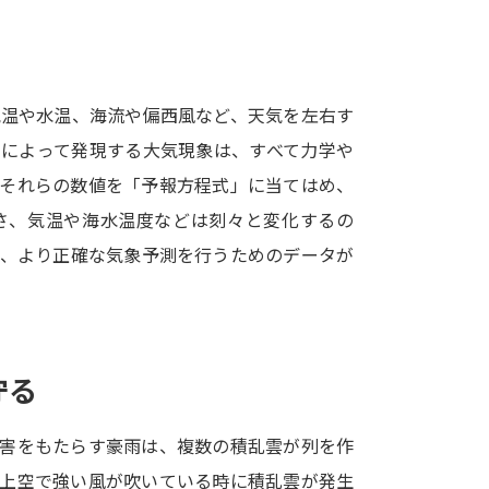
SELFBRAND特集ページ
オープンキャンパスなどを調
気温や水温、海流や偏西風など、天気を左右す
オープンキャンパス検索
実施プログラ
因によって発現する大気現象は、すべて力学や
来場型・Web型イベント特集
夢ナビ
もそれらの数値を「予報方程式」に当てはめ、
さ、気温や海水温度などは刻々と変化するの
れ、より正確な気象予測を行うためのデータが
受験準備
志望校・出願校を調べる
守る
併願校選び
受験スケジュールを立てよ
災害をもたらす豪雨は、複数の積乱雲が列を作
テレメール全国一斉進学調査
新生活お
。上空で強い風が吹いている時に積乱雲が発生