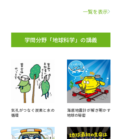
一覧を表示
学問検索
学問分野「地球科学」の講義
野解説
学問の教科書
夢ナビライブ
いて
このサイトについて
気孔がつなぐ炭素と水の
海底地震計が解き明かす
・発送状況の確認
テレメール
お支払いサイト
循環
地球の秘密
問合せ先
テレメール進学カタログ
訂正のご案内