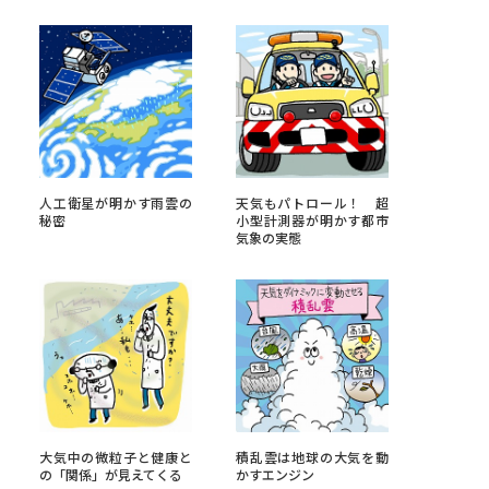
べる
ムから探す
ライブ
人工衛星が明かす雨雲の
天気もパトロール！ 超
秘密
小型計測器が明かす都市
気象の実態
資料検索
う
先輩が入学を決めた理由
役立ちガイド
大気中の微粒子と健康と
積乱雲は地球の大気を動
の「関係」が見えてくる
かすエンジン