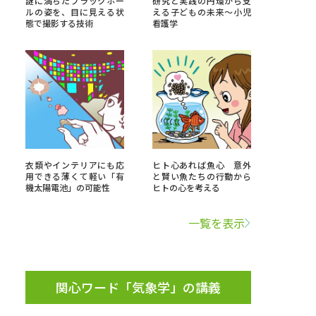
謎に満ちたブラックホー
研究と実践の円環から支
ルの姿を、目に見える状
える子どもの未来～小児
態で撮影する技術
看護学
」の請求
高等学校卒業程度認定試験
格認定試験
大学検索
衣類やインテリアにも応
ヒト心あれば魚心 意外
用できる薄くて軽い「有
と賢い魚たちの行動から
機太陽電池」の可能性
ヒトの心を考える
べる
一覧を表示
ローバルに強い大学特集
制度特集
デジタルパンフレット
ジ（高3生用）
関心ワード「気象学」の講義
）