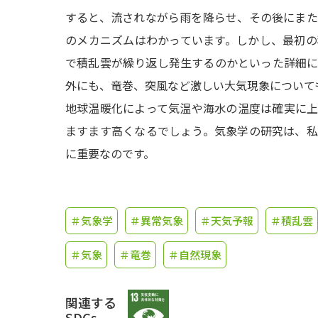
すると、流されながら雨を降らせ、その後にま
のメカニズムはわかっています。しかし、最初
で積乱雲が繰り返し発生するのかといった詳細
外にも、竜巻、突風など激しい大気現象について
地球温暖化によって気温や海水の温度は確実に
ますます高くなるでしょう。気象学の研究は、
に重要なのです。
＃気象学
＃異常気象
＃天気予報
＃積乱雲
＃気象
＃竜巻
＃自然現象
関連する
SDGs