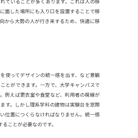
されていることが多くあります。これは人の移
SELFBRAND特集ページ
物に面した場所にも入り口を設置することで移
方向から大勢の人が行き来するため、快適に移
オープンキャンパスなどを調
オープンキャンパス検索
実施プログラ
来場型・Web型イベント特集
夢ナビ
ルを使ってデザインの統一感を出す、など景観
受験準備
ることができます。一方で、大学キャンパスで
す。例えば更衣室や食堂など、利用者の視線が
志望校・出願校を調べる
ります。しかし理系学科の建物は実験台を窓際
高い位置につくらなければなりません。統一感
併願校選び
受験スケジュールを立てよ
することが必要なのです。
テレメール全国一斉進学調査
新生活お