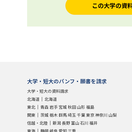
この大学の資
大学・短大のパンフ・願書を請求
大学・短大の資料請求
北海道
北海道
東北
青森
岩手
宮城
秋田
山形
福島
関東
茨城
栃木
群馬
埼玉
千葉
東京
神奈川
山梨
信越・北陸
新潟
長野
富山
石川
福井
東海
静岡
岐阜
愛知
三重