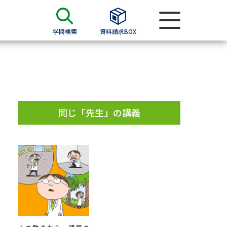
学問検索
資料請求BOX
資料検索
求
同じ「先生」の講義
願書
＆願書
過去問題集
求
留学・進学関連、塾・予備校