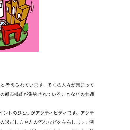
大学入学共通テスト「受験案内」の請求
大学入学共通テスト「受験上の配慮案内
幼稚園教員資格認定試験
小学校教員資
高等学校（情報）教員資格認定試験
大学研究
大学で学べる内容や特徴を調
だと考えられています。多くの人々が集まって
どの都市機能が集約されていることなどの共通
新増設大学・学部・学科特集
国際・グ
データサイエンス特集
奨学金・特待生
イントのひとつがアクティビティです。アクテ
進路の３択
新学年スタート号特集ペー
での過ごし方や人の流れなどを左右します。例
新学年スタート号特集ページ（高2生用