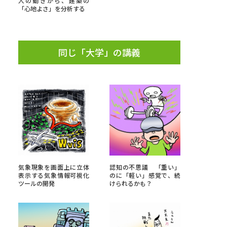
人の動きから、建築の
「心地よさ」を分析する
」の請求
高等学校卒業程度認定試験
格認定試験
同じ「大学」の講義
大学検索
べる
ローバルに強い大学特集
気象現象を画面上に立体
認知の不思議 「重い」
表示する気象情報可視化
のに「軽い」感覚で、続
制度特集
デジタルパンフレット
ツールの開発
けられるかも？
ジ（高3生用）
）