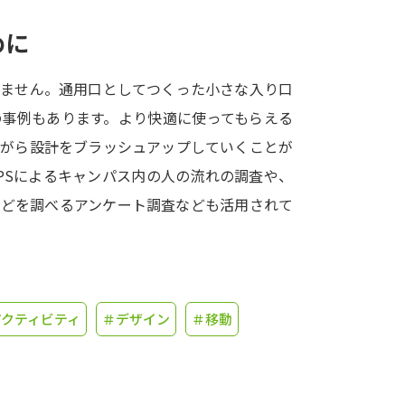
めに
学問発見
りません。通用口としてつくった小さな入り口
大学で学びたい学問発見
の事例もあります。より快適に使ってもらえる
ながら設計をブラッシュアップしていくことが
学問のミニ講義「夢ナビ講義」
学問分
PSによるキャンパス内の人の流れの調査や、
などを調べるアンケート調査なども活用されて
ユーザーサポート
Ｑ＆Ａ よくあるご質問
大学進学IDにつ
アクティビティ
＃デザイン
＃移動
資料の料金の
お支払いについて
受付内容
個人情報取扱規定
特定商取引表記
お
受験情報リンク