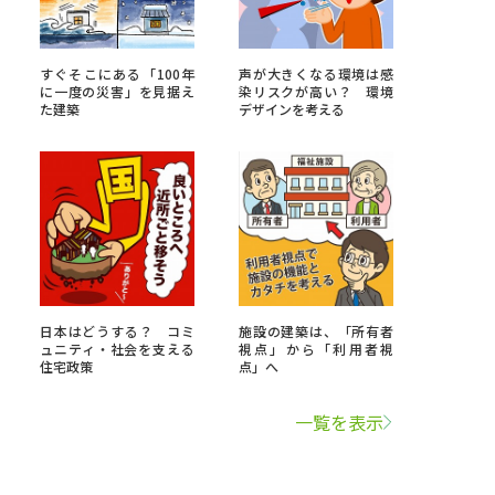
学問検索
すぐそこにある「100年
声が大きくなる環境は感
に一度の災害」を見据え
染リスクが高い？ 環境
た建築
デザインを考える
野解説
学問の教科書
夢ナビライブ
日本はどうする？ コミ
施設の建築は、「所有者
ュニティ・社会を支える
視点」から「利用者視
いて
このサイトについて
住宅政策
点」へ
・発送状況の確認
テレメール
お支払いサイト
一覧を表示
問合せ先
テレメール進学カタログ
訂正のご案内