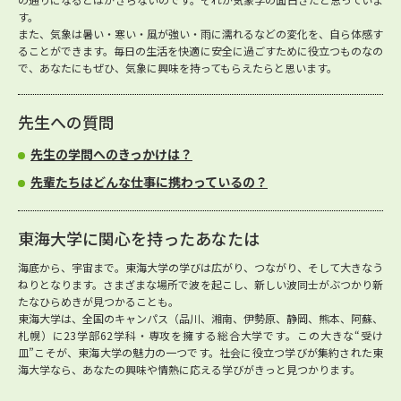
す。
また、気象は暑い・寒い・風が強い・雨に濡れるなどの変化を、自ら体感す
ることができます。毎日の生活を快適に安全に過ごすために役立つものなの
で、あなたにもぜひ、気象に興味を持ってもらえたらと思います。
先生への質問
先生の学問へのきっかけは？
先輩たちはどんな仕事に携わっているの？
東海大学に関心を持ったあなたは
海底から、宇宙まで。東海大学の学びは広がり、つながり、そして大きなう
ねりとなります。さまざまな場所で波を起こし、新しい波同士がぶつかり新
たなひらめきが見つかることも。
東海大学は、全国のキャンパス（品川、湘南、伊勢原、静岡、熊本、阿蘇、
札幌）に23学部62学科・専攻を擁する総合大学です。この大きな“受け
皿”こそが、東海大学の魅力の一つです。社会に役立つ学びが集約された東
海大学なら、あなたの興味や情熱に応える学びがきっと見つかります。