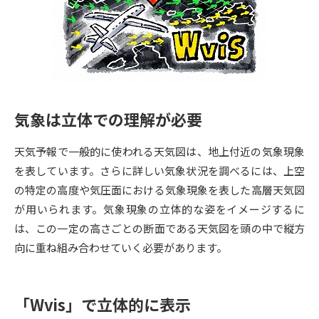
専門学校の資料請求
大学院の資料請求
大学入学共通テスト「受験案
留学・進学関連、塾・予備校
内」の請求
大学入学共通テスト「受験上の
高等学校卒業程度認定試験
配慮案内」の請求
気象は立体での理解が必要
幼稚園教員資格認定試験
小学校教員資格認定試験
天気予報で一般的に使われる天気図は、地上付近の気象現象
高等学校（情報）教員資格認定
試験
を表しています。さらに詳しい気象状況を調べるには、上空
の特定の高度や気圧面における気象現象を表した高層天気図
が用いられます。気象現象の立体的な姿をイメージするに
大学研究
大学検索
は、この一定の高さごとの断面である天気図を頭の中で縦方
向に重ね組み合わせていく必要があります。
大学で学べる内容や特徴を調べる
「Wvis」で立体的に表示
国際・グローバルに強い大学特
新増設大学・学部・学科特集
集