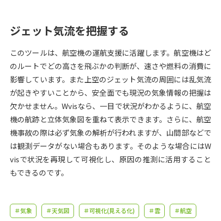
受験準備
資料検索
ジェット気流を把握する
志望校・出願校を調べる
このツールは、航空機の運航支援に活躍します。航空機はど
併願校選び
受験スケジュールを立てよう
のルートでどの高さを飛ぶかの判断が、速さや燃料の消費に
影響しています。また上空のジェット気流の周囲には乱気流
先輩が入学を決めた理由
が起きやすいことから、安全面でも現況の気象情報の把握は
テレメール全国一斉進学調査
欠かせません。Wvisなら、一目で状況がわかるように、航空
機の航跡と立体気象図を重ねて表示できます。さらに、航空
新生活お役立ちガイド
機事故の際は必ず気象の解析が行われますが、山間部などで
は観測データがない場合もあります。そのような場合にはW
学問発見
学問検索
visで状況を再現して可視化し、原因の推測に活用すること
もできるのです。
大学で学びたい学問発見
＃気象
＃天気図
＃可視化(見える化)
＃雲
＃航空