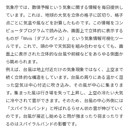
気象庁では、数値予報という気象に関する情報を毎日提供し
データサイエンス特集
奨学金・特待生制度特集
ています。これは、地球の大気を立体の格子に区切り、格子
点ごとに気温や風などを計算したものです。この情報をコン
デジタルパンフレット
進路の３択
ピュータプログラムで読み込み、画面上で立体的に表示する
ものが「Wvis（ダブルヴィス）」という気象情報可視化ツー
新学年スタート号特集ページ
新学年スタート号特集ページ
ルです。これで、頭の中で天気図を組み合わせなくても、画
（高3生用）
（高2生用）
面上に表示された立体的な台風や前線などをあらゆる側面か
SELFBRAND特集ページ
ら眺められます。
例えば、台風は地上付近だけの気象現象ではなく、上空まで
オープンキャンパスなどを調べる
続く立体的な構造をしています。台風の周りにある温かく湿
った空気は中心付近に吹き込み、その風が中心に集まりま
オープンキャンパス検索
実施プログラムから探す
す。集まった風は行き場を失って上昇し、上空の冷たい大気
に冷やされて雲ができます。そのため、台風の中心外側には
来場型・Web型イベント特集
夢ナビライブ
「スパイラルバンド」と呼ばれるらせん状の雲が伸びていく
のです。台風が接近し始めると雨が強まったり弱まったりす
るのはスパイラルバンドの影響です。