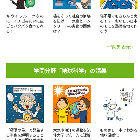
キウイフルーツなの
橋を守って社会の崩壊
寝不足でもきちんと実
に、イチゴみたいに皮
を防げ！ 気象とコン
る！？ おいしい日本
ごとパクパク食べられ
クリートの劣化の関係
のモモを熱帯高地で作
る！
は？
ろう
一覧を表示
学問分野「地球科学」の講義
「極限の星」で発生す
大気や海洋の運動を流
ものさし一本でわかる
る事象を解明すること
体力学で統一的に理解
地球温暖化
で、人々の明日が変わ
する