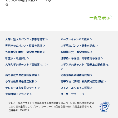
る
一覧を表示
大学・短大のパンフ・願書を請求 ＞
オープンキャンパス検索 ＞
専門学校のパンフ・願書を請求 ＞
大学院のパンフ・願書を請求 ＞
外国大学日本校・留学関連機関 ＞
新聞奨学会・進学情報誌 ＞
新生活・部屋探し ＞
進学塾・予備校、高卒認定予備校 ＞
大学入学共通テスト「受験案内」 ＞
大学入学共通テスト「受験上の配慮案内」
＞
高等学校卒業程度認定試験 ＞
幼稚園教員資格認定試験 ＞
小学校教員資格認定試験 ＞
高等学校（情報）教員資格認定試験 ＞
テレメールお支払いサイト ＞
Ｑ＆Ａ よくあるご質問 ＞
大学進学IDについて ＞
ユーザーサポート ＞
テレメール進学サイトを管理運営する株式会社フロムページは、個人情報を適切
に取り扱う企業としてプライバシーマークの使用を認められた認定事業者です。
登録番号 10860126