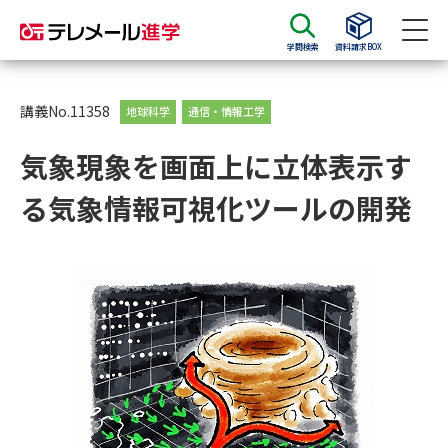
学問検索
資料請求BOX
資料請求
資料検索
講義No.11358
地球科学
通信・情報工学
気象現象を画面上に立体表示す
大学・短大の資料種類から請求
る気象情報可視化ツールの開発
大学パンフ
学部・学科パンフ
総合型選抜・学校推薦型選抜 募
大学入学共通テスト利用選抜の
集要項＆願書
募集要項＆願書
過去問題集
大学・短大以外の資料から請求