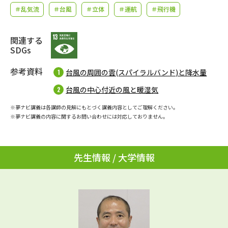
学問のミニ講義「夢ナビ講義」
学問分野解説
＃乱気流
＃台風
＃立体
＃運航
＃飛行機
学問の教科書
夢ナビライブ
関連する
SDGs
ユーザーサポート
参考資料
台風の周囲の雲(スパイラルバンド)と降水量
Ｑ＆Ａ よくあるご質問
大学進学IDについて
台風の中心付近の風と暖湿気
※夢ナビ講義は各講師の見解にもとづく講義内容としてご理解ください。
資料の料金の
受付内容・発送状況の確認
※夢ナビ講義の内容に関するお問い合わせには対応しておりません。
お支払いについて
テレメール
個人情報取扱規定
お支払いサイト
先生情報 / 大学情報
テレメール進学カタログ
特定商取引表記
訂正のご案内