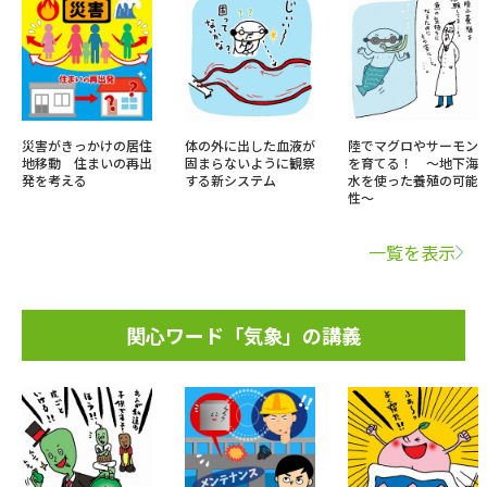
災害がきっかけの居住
体の外に出した血液が
陸でマグロやサーモン
地移動 住まいの再出
固まらないように観察
を育てる！ ～地下海
発を考える
する新システム
水を使った養殖の可能
性～
一覧を表示
関心ワード「気象」の講義