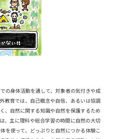
大学入学共通テスト「受験案内」の請求
大学入学共通テスト「受験上の配慮案内
幼稚園教員資格認定試験
小学校教員資
高等学校（情報）教員資格認定試験
大学研究
大学で学べる内容や特徴を調
中での身体活動を通して、対象者の気付きや成
野外教育では、自己概念や自信、あるいは協調
新増設大学・学部・学科特集
国際・グ
なく、自然に関する知識や自然を保護するため
データサイエンス特集
奨学金・特待生
では、主に理科や総合学習の時間に自然の大切
進路の３択
新学年スタート号特集ペー
身体を使って、どっぷりと自然につかる体験こ
新学年スタート号特集ページ（高2生用