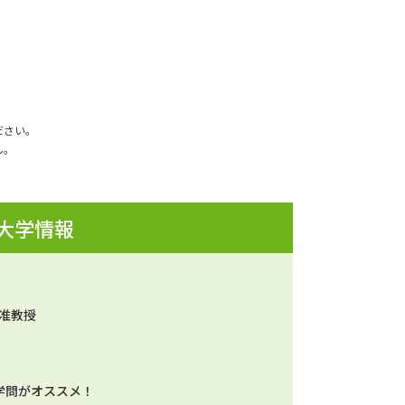
ださい。
ん。
 大学情報
 准教授
学問がオススメ！