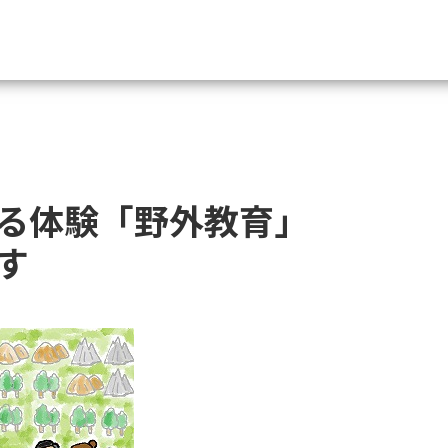
資料請求
大学・短大の資料種類から請
る体験「野外教育」
大学パンフ
学部・学科パンフ
す
総合型選抜・学校推薦型選抜 募集要項＆
大学入学共通テスト利用選抜の募集要項
大学・短大以外の資料から請
専門学校の資料請求
大学院の資料請求