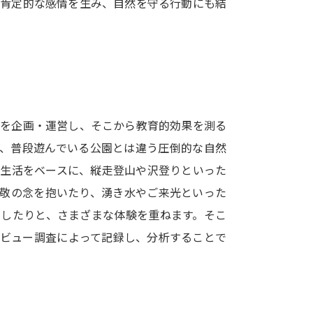
た肯定的な感情を生み、自然を守る行動にも結
SELFBRAND特集ページ
オープンキャンパスなどを調
オープンキャンパス検索
実施プログラ
来場型・Web型イベント特集
夢ナビ
プを企画・運営し、そこから教育的効果を測る
は、普段遊んでいる公園とは違う圧倒的な自然
外生活をベースに、縦走登山や沢登りといった
受験準備
畏敬の念を抱いたり、湧き水やご来光といった
動したりと、さまざまな体験を重ねます。そこ
志望校・出願校を調べる
タビュー調査によって記録し、分析することで
併願校選び
受験スケジュールを立てよ
テレメール全国一斉進学調査
新生活お