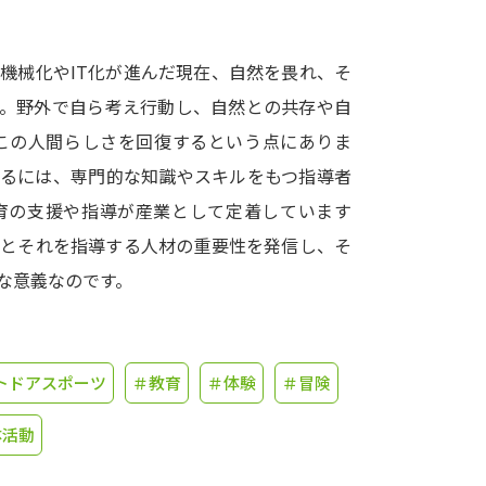
学問発見
機械化やIT化が進んだ現在、自然を畏れ、そ
す。野外で自ら考え行動し、自然との共存や自
大学で学びたい学問発見
この人間らしさを回復するという点にありま
するには、専門的な知識やスキルをもつ指導者
学問のミニ講義「夢ナビ講義」
学問分
育の支援や指導が産業として定着しています
験とそれを指導する人材の重要性を発信し、そ
な意義なのです。
ユーザーサポート
Ｑ＆Ａ よくあるご質問
大学進学IDにつ
トドアスポーツ
＃教育
＃体験
＃冒険
資料の料金の
お支払いについて
受付内容
個人情報取扱規定
特定商取引表記
お
体活動
受験情報リンク