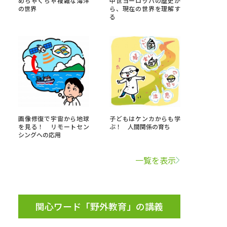
めちゃくちゃ複雑な海洋
中世ヨーロッパの歴史か
の世界
ら、現在の世界を理解す
る
」の請求
高等学校卒業程度認定試験
格認定試験
大学検索
画像修復で宇宙から地球
子どもはケンカからも学
を見る！ リモートセン
ぶ！ 人間関係の育ち
シングへの応用
べる
一覧を表示
ローバルに強い大学特集
制度特集
デジタルパンフレット
ジ（高3生用）
関心ワード「野外教育」の講義
）