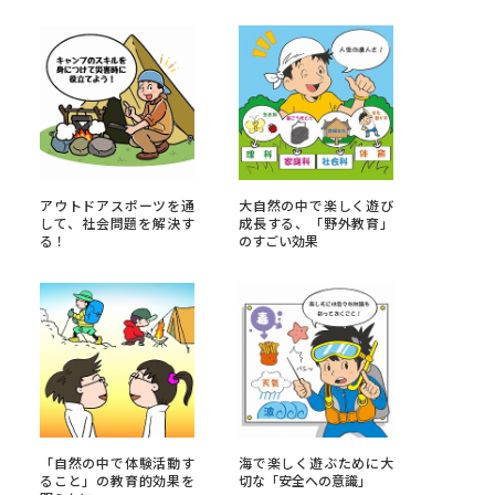
べる
ムから探す
ライブ
アウトドアスポーツを通
大自然の中で楽しく遊び
して、社会問題を解決す
成長する、「野外教育」
る！
のすごい効果
資料検索
う
先輩が入学を決めた理由
役立ちガイド
「自然の中で体験活動す
海で楽しく遊ぶために大
ること」の教育的効果を
切な「安全への意識」