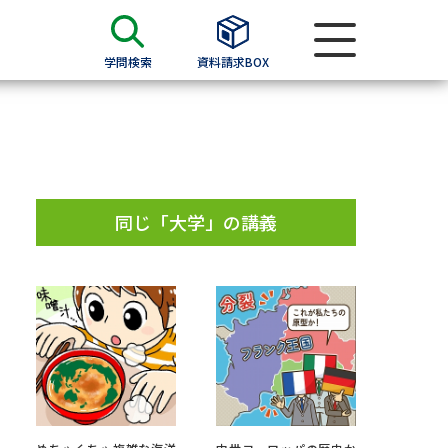
学問検索
資料請求BOX
資料検索
求
同じ「大学」の講義
願書
＆願書
過去問題集
求
留学・進学関連、塾・予備校