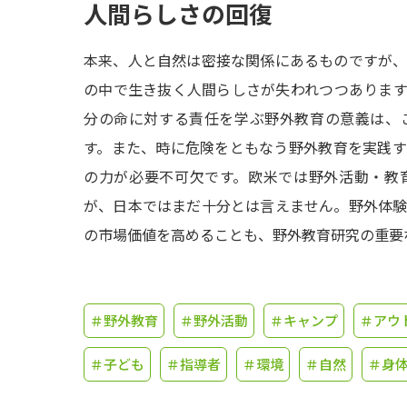
人間らしさの回復
本来、人と自然は密接な関係にあるものですが、
の中で生き抜く人間らしさが失われつつありま
分の命に対する責任を学ぶ野外教育の意義は、
す。また、時に危険をともなう野外教育を実践
の力が必要不可欠です。欧米では野外活動・教
が、日本ではまだ十分とは言えません。野外体
の市場価値を高めることも、野外教育研究の重要
＃野外教育
＃野外活動
＃キャンプ
＃アウ
＃子ども
＃指導者
＃環境
＃自然
＃身