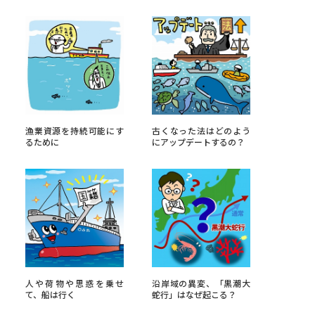
べる
ムから探す
ライブ
漁業資源を持続可能にす
古くなった法はどのよう
るために
にアップデートするの？
資料検索
う
先輩が入学を決めた理由
人や荷物や思惑を乗せ
沿岸域の異変、「黒潮大
役立ちガイド
て、船は行く
蛇行」はなぜ起こる？