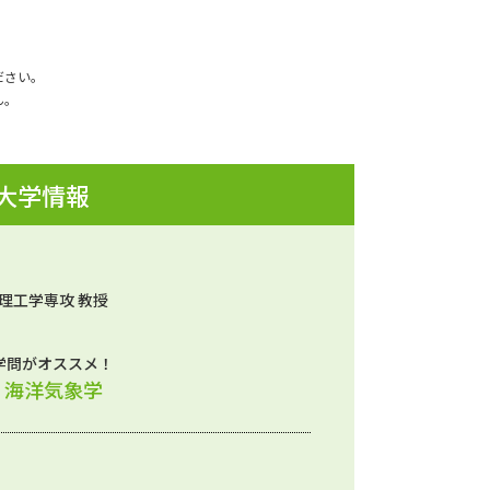
ださい。
ん。
 大学情報
理工学専攻 教授
学問がオススメ！
、海洋気象学