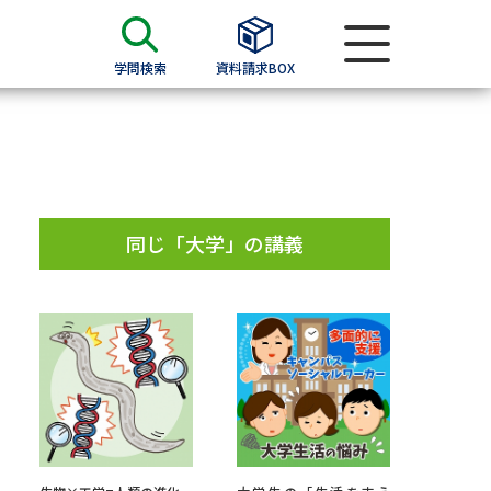
学問検索
資料請求BOX
資料検索
求
同じ「大学」の講義
願書
＆願書
過去問題集
求
留学・進学関連、塾・予備校