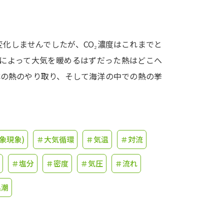
学問発見
変化しませんでしたが、CO₂濃度はこれまでと
加によって大気を暖めるはずだった熱はどこへ
大学で学びたい学問発見
洋の熱のやり取り、そして海洋の中での熱の挙
学問のミニ講義「夢ナビ講義」
学問分
ユーザーサポート
象現象)
＃大気循環
＃気温
＃対流
＃塩分
＃密度
＃気圧
＃流れ
Ｑ＆Ａ よくあるご質問
大学進学IDにつ
資料の料金の
お支払いについて
受付内容
黒潮
個人情報取扱規定
特定商取引表記
お
受験情報リンク