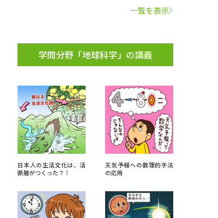
一覧を表示
学問検索
学問分野「地球科学」の講義
野解説
学問の教科書
夢ナビライブ
いて
このサイトについて
日本人の生活文化は、活
天気予報への数理的手法
断層がつくった？！
の応用
・発送状況の確認
テレメール
お支払いサイト
問合せ先
テレメール進学カタログ
訂正のご案内