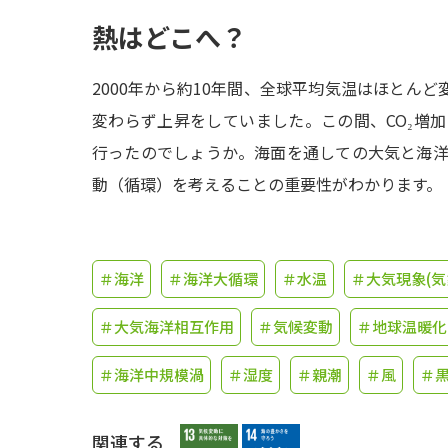
熱はどこへ？
2000年から約10年間、全球平均気温はほとんど
変わらず上昇をしていました。この間、CO₂増
行ったのでしょうか。海面を通しての大気と海
動（循環）を考えることの重要性がわかります。
＃海洋
＃海洋大循環
＃水温
＃大気現象(気
＃大気海洋相互作用
＃気候変動
＃地球温暖化
＃海洋中規模渦
＃湿度
＃親潮
＃風
＃
関連する