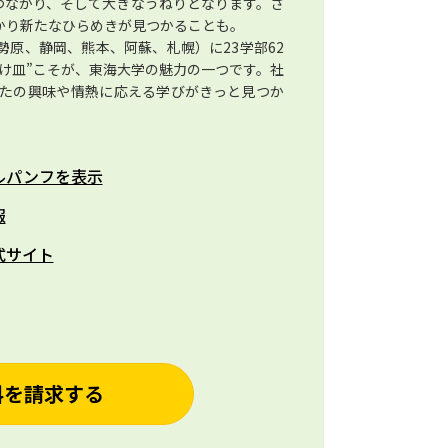
つながり、そして大きなうねりとなります。さ
かり新たなひらめきが見つかることも。
原、静岡、熊本、阿蘇、札幌）に23学部62
け皿”こそが、東海大学の魅力の一つです。社
たの興味や情熱に応える学びがきっと見つか
ルパンフを表示
報
式サイト
料を請求する