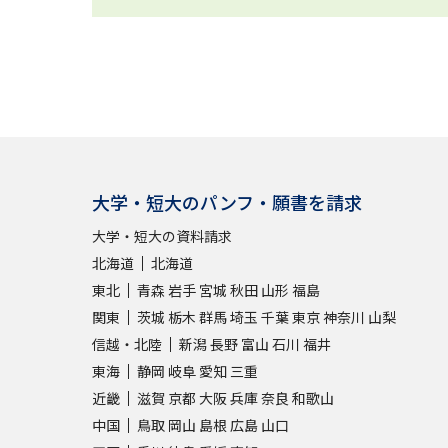
大学・短大のパンフ・願書を請求
大学・短大の資料請求
北海道
北海道
東北
青森
岩手
宮城
秋田
山形
福島
関東
茨城
栃木
群馬
埼玉
千葉
東京
神奈川
山梨
信越・北陸
新潟
長野
富山
石川
福井
東海
静岡
岐阜
愛知
三重
近畿
滋賀
京都
大阪
兵庫
奈良
和歌山
中国
鳥取
岡山
島根
広島
山口