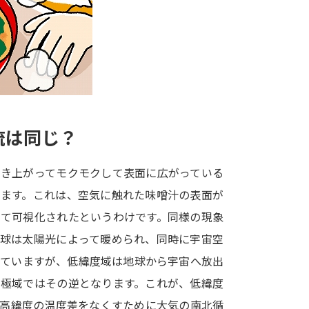
大学入学共通テスト「受験案内」の請求
大学入学共通テスト「受験上の配慮案内
幼稚園教員資格認定試験
小学校教員資
高等学校（情報）教員資格認定試験
流は同じ？
大学研究
湧き上がってモクモクして表面に広がっている
大学で学べる内容や特徴を調
きます。これは、空気に触れた味噌汁の表面が
って可視化されたというわけです。同様の現象
新増設大学・学部・学科特集
国際・グ
地球は太陽光によって暖められ、同時に宇宙空
データサイエンス特集
奨学金・特待生
れていますが、低緯度域は地球から宇宙へ放出
進路の３択
新学年スタート号特集ペー
、極域ではその逆となります。これが、低緯度
新学年スタート号特集ページ（高2生用
と高緯度の温度差をなくすために大気の南北循