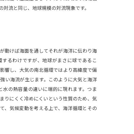
SELFBRAND特集ページ
の対流と同じ、地球規模の対流現象です。
オープンキャンパスなどを調
オープンキャンパス検索
実施プログラ
来場型・Web型イベント特集
夢ナビ
気が動けば海面を通してそれが海洋に伝わり海
環するわけですが、地球がまさに球であるこ
に影響し、大気の南北循環ではより高緯度で偏
受験準備
に強い海流が生じます。このように大気と海洋
と水の熱容量の違いに端的に現れます。つま
志望校・出願校を調べる
暖まりにくく冷めにくいという性質のため、気
って、気候変動を考える上で、海洋循環とその
併願校選び
受験スケジュールを立てよ
テレメール全国一斉進学調査
新生活お