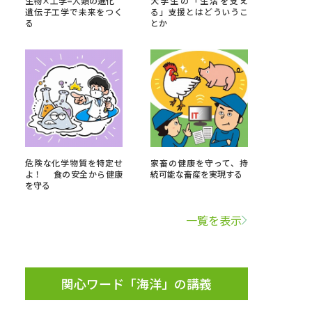
生物×工学=人類の進化
大学生の「生活を支え
遺伝子工学で未来をつく
る」支援とはどういうこ
る
とか
」の請求
高等学校卒業程度認定試験
格認定試験
大学検索
危険な化学物質を特定せ
家畜の健康を守って、持
よ！ 食の安全から健康
続可能な畜産を実現する
を守る
べる
一覧を表示
ローバルに強い大学特集
制度特集
デジタルパンフレット
ジ（高3生用）
関心ワード「海洋」の講義
）