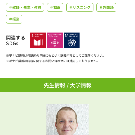
学問のミニ講義「夢ナビ講義」
学問分野解説
＃教師・先生・教員
＃動画
＃リスニング
＃外国語
学問の教科書
夢ナビライブ
＃授業
ユーザーサポート
関連する
SDGs
Ｑ＆Ａ よくあるご質問
大学進学IDについて
※夢ナビ講義は各講師の見解にもとづく講義内容としてご理解ください。
※夢ナビ講義の内容に関するお問い合わせには対応しておりません。
資料の料金の
受付内容・発送状況の確認
お支払いについて
テレメール
先生情報 / 大学情報
個人情報取扱規定
お支払いサイト
テレメール進学カタログ
特定商取引表記
訂正のご案内