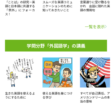
「ことば」の研究－英
スムーズな英語コミュ
言葉通りに受け取るな
語と日本語に共通する
ニケーションのために
かれ 会話に隠れた英
「例外」にフォーカ
知っておきたいこと
語の慣用句
ス！
一覧を表示
学問分野「外国語学」の講義
生きた英語を使えるよ
使える英語を身につけ
すべてが自己責任、ア
うにするために
る学び
メリカンドリームの本
当の意味