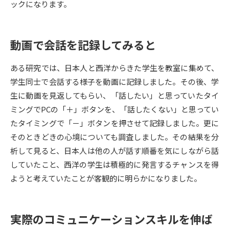
ックになります。
データサイエンス特集
奨学金・特待生制度特集
動画で会話を記録してみると
デジタルパンフレット
進路の３択
ある研究では、日本人と西洋からきた学生を教室に集めて、
新学年スタート号特集ページ
新学年スタート号特集ページ
学生同士で会話する様子を動画に記録しました。その後、学
（高3生用）
（高2生用）
生に動画を見返してもらい、「話したい」と思っていたタイ
SELFBRAND特集ページ
ミングでPCの「＋」ボタンを、「話したくない」と思ってい
たタイミングで「－」ボタンを押させて記録しました。更に
オープンキャンパスなどを調べる
そのときどきの心境についても調査しました。その結果を分
析して見ると、日本人は他の人が話す順番を気にしながら話
オープンキャンパス検索
実施プログラムから探す
していたこと、西洋の学生は積極的に発言するチャンスを得
ようと考えていたことが客観的に明らかになりました。
来場型・Web型イベント特集
夢ナビライブ
実際のコミュニケーションスキルを伸ば