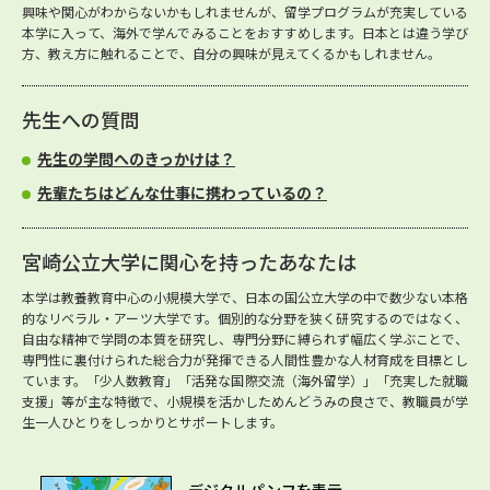
興味や関心がわからないかもしれませんが、留学プログラムが充実している
本学に入って、海外で学んでみることをおすすめします。日本とは違う学び
方、教え方に触れることで、自分の興味が見えてくるかもしれません。
先生への質問
先生の学問へのきっかけは？
先輩たちはどんな仕事に携わっているの？
宮崎公立大学に関心を持ったあなたは
本学は教養教育中心の小規模大学で、日本の国公立大学の中で数少ない本格
的なリベラル・アーツ大学です。個別的な分野を狭く研究するのではなく、
自由な精神で学問の本質を研究し、専門分野に縛られず幅広く学ぶことで、
専門性に裏付けられた総合力が発揮できる人間性豊かな人材育成を目標とし
ています。「少人数教育」「活発な国際交流（海外留学）」「充実した就職
支援」等が主な特徴で、小規模を活かしためんどうみの良さで、教職員が学
生一人ひとりをしっかりとサポートします。