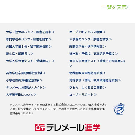
一覧を表示
大学・短大のパンフ・願書を請求 ＞
オープンキャンパス検索 ＞
専門学校のパンフ・願書を請求 ＞
大学院のパンフ・願書を請求 ＞
外国大学日本校・留学関連機関 ＞
新聞奨学会・進学情報誌 ＞
新生活・部屋探し ＞
進学塾・予備校、高卒認定予備校 ＞
大学入学共通テスト「受験案内」 ＞
大学入学共通テスト「受験上の配慮案内」
＞
高等学校卒業程度認定試験 ＞
幼稚園教員資格認定試験 ＞
小学校教員資格認定試験 ＞
高等学校（情報）教員資格認定試験 ＞
テレメールお支払いサイト ＞
Ｑ＆Ａ よくあるご質問 ＞
大学進学IDについて ＞
ユーザーサポート ＞
テレメール進学サイトを管理運営する株式会社フロムページは、個人情報を適切
に取り扱う企業としてプライバシーマークの使用を認められた認定事業者です。
登録番号 10860126