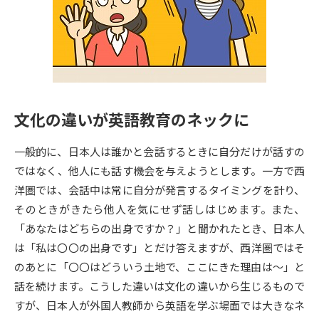
専門学校の資料請求
大学院の資料請求
大学入学共通テスト「受験案
留学・進学関連、塾・予備校
内」の請求
大学入学共通テスト「受験上の
高等学校卒業程度認定試験
配慮案内」の請求
文化の違いが英語教育のネックに
幼稚園教員資格認定試験
小学校教員資格認定試験
一般的に、日本人は誰かと会話するときに自分だけが話すの
高等学校（情報）教員資格認定
試験
ではなく、他人にも話す機会を与えようとします。一方で西
洋圏では、会話中は常に自分が発言するタイミングを計り、
そのときがきたら他人を気にせず話しはじめます。また、
大学研究
大学検索
「あなたはどちらの出身ですか？」と聞かれたとき、日本人
は「私は〇〇の出身です」とだけ答えますが、西洋圏ではそ
のあとに「〇〇はどういう土地で、ここにきた理由は～」と
大学で学べる内容や特徴を調べる
話を続けます。こうした違いは文化の違いから生じるもので
国際・グローバルに強い大学特
すが、日本人が外国人教師から英語を学ぶ場面では大きなネ
新増設大学・学部・学科特集
集