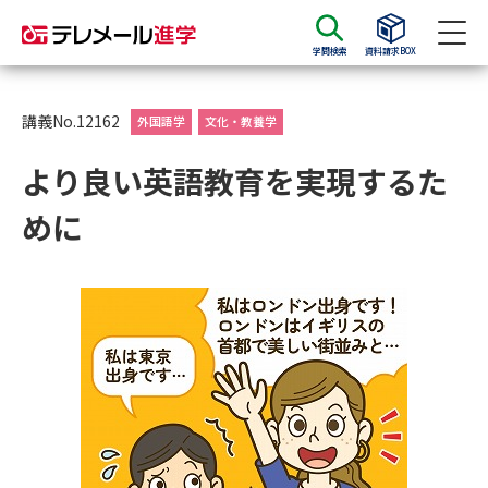
学問検索
資料請求BOX
資料請求
資料検索
講義No.12162
外国語学
文化・教養学
より良い英語教育を実現するた
大学・短大の資料種類から請求
めに
大学パンフ
学部・学科パンフ
総合型選抜・学校推薦型選抜 募
大学入学共通テスト利用選抜の
集要項＆願書
募集要項＆願書
過去問題集
大学・短大以外の資料から請求