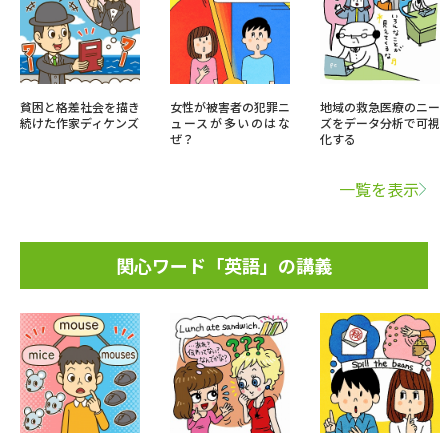
貧困と格差社会を描き
女性が被害者の犯罪ニ
地域の救急医療のニー
続けた作家ディケンズ
ュースが多いのはな
ズをデータ分析で可視
ぜ？
化する
一覧を表示
関心ワード「英語」の講義