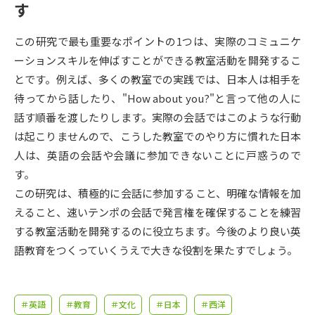
受験準備
資料検索
す
この研究で最も重要なポイントの1つは、実際のコミュニケ
志望校・出願校を調べる
ーションスキルを伸ばすことができる教室活動を開発するこ
とです。例えば、多くの教室での実践では、日本人は相手を
併願校選び
受験スケジュールを立てよう
待ってから話したり、"How about you?"と言って他の人に
話す順番を渡したりします。実際の会話ではこのような行動
先輩が入学を決めた理由
テレメール全国一斉進学調査
は起こりませんので、こうした教室でのやり方に慣れた日本
人は、英語の会話や会議に参加できないことに戸惑うので
新生活お役立ちガイド
す。
この研究は、積極的に会話に参加すること、明確な情報を加
えること、速いテンポの会話で発言権を確保することを練習
学問発見
学問検索
する教室活動を開発するのに役立ちます。今後のより良い英
語教育をつくっていくうえで大きな役割を果たすでしょう。
大学で学びたい学問発見
＃英語
＃教育
＃文化
＃日本
＃西洋