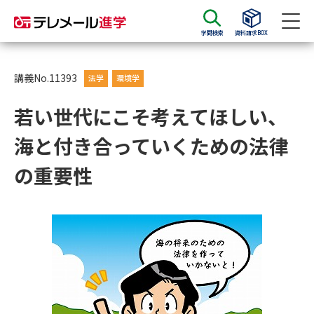
学問検索
資料請求BOX
資料請求
資料検索
講義No.11393
法学
環境学
若い世代にこそ考えてほしい、
大学・短大の資料種類から請求
海と付き合っていくための法律
大学パンフ
学部・学科パンフ
の重要性
総合型選抜・学校推薦型選抜 募
大学入学共通テスト利用選抜の
集要項＆願書
募集要項＆願書
過去問題集
大学・短大以外の資料から請求