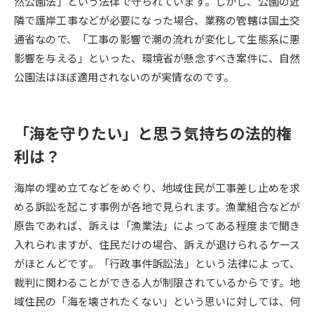
然公園法」という法律で守られています。しかし、公園の近
隣で護岸工事などが必要になった場合、業務の管轄は国土交
データサイエンス特集
奨学金・特待生制度特集
通省なので、「工事の影響で潮の流れが変化して生態系に悪
影響を与える」といった、環境省が懸念すべき案件に、自然
デジタルパンフレット
進路の３択
公園法はほぼ適用されないのが実情なのです。
新学年スタート号特集ページ
新学年スタート号特集ページ
（高3生用）
（高2生用）
「海を守りたい」と思う気持ちの法的権
SELFBRAND特集ページ
利は？
オープンキャンパスなどを調べる
海岸の埋め立てなどをめぐり、地域住民が工事差し止めを求
める訴訟を起こす事例が各地で見られます。漁業組合などが
オープンキャンパス検索
実施プログラムから探す
原告であれば、訴えは「漁業法」によってある程度まで聞き
入れられますが、住民だけの場合、訴えが退けられるケース
来場型・Web型イベント特集
夢ナビライブ
がほとんどです。「行政事件訴訟法」という法律によって、
裁判に関わることができる人が制限されているからです。地
域住民の「海を壊されたくない」という思いに対しては、何