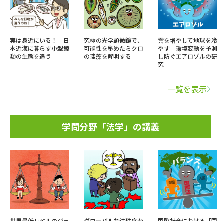
実は身近にいる！ 日
究極の光学顕微鏡で、
雲を増やして地球を冷
本近海に暮らす小型鯨
可能性を秘めたミクロ
やす 環境変動を予測
類の生態を追う
の珪藻を解明する
し防ぐエアロゾルの研
究
一覧を表示
学問分野「法学」の講義
世界最低レベルのジェ
グローバルな法秩序か
国際社会における「国