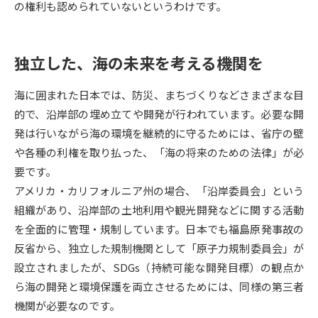
受験準備
資料検索
の権利も認められていないというわけです。
志望校・出願校を調べる
独立した、海の未来を考える機関を
併願校選び
受験スケジュールを立てよう
海に囲まれた日本では、防災、まちづくりなどさまざまな目
的で、沿岸部の埋め立てや開発が行われています。必要な開
先輩が入学を決めた理由
発は行いながら海の環境を継続的に守るためには、省庁の壁
テレメール全国一斉進学調査
や各種の利権を取り払った、「海の将来のための法律」が必
要です。
新生活お役立ちガイド
アメリカ・カリフォルニア州の場合、「沿岸委員会」という
組織があり、沿岸部の土地利用や観光開発などに関する活動
学問発見
学問検索
を全面的に管理・規制しています。日本でも福島原発事故の
反省から、独立した規制機関として「原子力規制委員会」が
設立されましたが、SDGs（持続可能な開発目標）の観点か
大学で学びたい学問発見
ら海の開発と環境保護を両立させるためには、同様の第三者
機関が必要なのです。