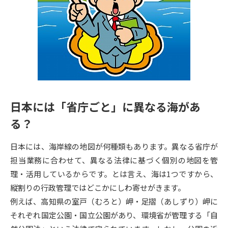
専門学校の資料請求
大学院の資料請求
大学入学共通テスト「受験案
留学・進学関連、塾・予備校
内」の請求
大学入学共通テスト「受験上の
高等学校卒業程度認定試験
配慮案内」の請求
幼稚園教員資格認定試験
小学校教員資格認定試験
日本には「省庁ごと」に異なる海があ
高等学校（情報）教員資格認定
試験
る？
日本には、海岸線の地図が何種類もあります。異なる省庁が
大学研究
大学検索
担当業務に合わせて、異なる法律に基づく個別の地図を管
理・活用しているからです。とは言え、海は1つですから、
縦割りの行政管理ではどこかにしわ寄せがきます。
大学で学べる内容や特徴を調べる
例えば、高知県の室戸（むろと）岬・足摺（あしずり）岬に
それぞれ国定公園・国立公園があり、環境省が管理する「自
国際・グローバルに強い大学特
新増設大学・学部・学科特集
集