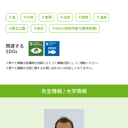
学問のミニ講義「夢ナビ講義」
学問分野解説
＃海
＃行政
＃管理
＃法律
＃環境
＃海岸
学問の教科書
夢ナビライブ
＃国立公園
＃訴訟
＃SDGs(持続可能な開発目標)
ユーザーサポート
関連する
Ｑ＆Ａ よくあるご質問
大学進学IDについて
SDGs
資料の料金の
※夢ナビ講義は各講師の見解にもとづく講義内容としてご理解ください。
受付内容・発送状況の確認
お支払いについて
※夢ナビ講義の内容に関するお問い合わせには対応しておりません。
テレメール
個人情報取扱規定
お支払いサイト
先生情報 / 大学情報
テレメール進学カタログ
特定商取引表記
訂正のご案内