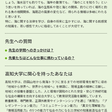
しょう。海水浴でも釣りでも、海岸の散策でも、「海のことを知ろう」とい
う思いを持っていれば、海の生態系や陸と海との関係、釣りに行く場所と釣
れる魚の相関関係、海周辺の風景の変化など、得られる情報は多岐にわたる
と思います。
特に、海に関する法律を学び、自身の将来に生かすには、海に関する肌感覚
の知識を、若い感性で大いに吸収しておくことが大切です。
先生への質問
先生の学問へのきっかけは？
先輩たちはどんな仕事に携わっているの？
高知大学に関心を持ったあなたは
高知大学は、四国山地から南海トラフに至るまでの地球環境を眼下に収め
「地域から世界へ、世界から地域へ」を標語に、現場主義の精神に立脚し、
地域との協働を基盤とした、人と環境が調和のとれた安全・安心で持続可能
な社会の構築を志向する総合大学として教育研究活動を展開しています。
教養教育、専門教育、正課外教育やインターンシップを通じ「表現力」「プ
レゼンテーション能力」「コミュニケーション能力」「異文化理解能力」
「情報活用能力」の5つの能力で社会の力になる21世紀の知識創造社会で活