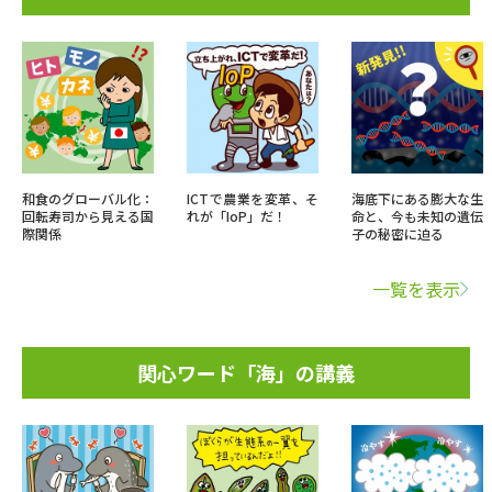
和食のグローバル化：
ICTで農業を変革、そ
海底下にある膨大な生
回転寿司から見える国
れが「IoP」だ！
命と、今も未知の遺伝
際関係
子の秘密に迫る
一覧を表示
関心ワード「海」の講義