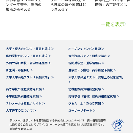
ンダー平等を、憲法の
ら日本の法や国家はど
際法」の可能性とは
視点から考える
う見える？
一覧を表示
大学・短大のパンフ・願書を請求 ＞
オープンキャンパス検索 ＞
専門学校のパンフ・願書を請求 ＞
大学院のパンフ・願書を請求 ＞
外国大学日本校・留学関連機関 ＞
新聞奨学会・進学情報誌 ＞
新生活・部屋探し ＞
進学塾・予備校、高卒認定予備校 ＞
大学入学共通テスト「受験案内」 ＞
大学入学共通テスト「受験上の配慮案内」
＞
高等学校卒業程度認定試験 ＞
幼稚園教員資格認定試験 ＞
小学校教員資格認定試験 ＞
高等学校（情報）教員資格認定試験 ＞
テレメールお支払いサイト ＞
Ｑ＆Ａ よくあるご質問 ＞
大学進学IDについて ＞
ユーザーサポート ＞
テレメール進学サイトを管理運営する株式会社フロムページは、個人情報を適切
に取り扱う企業としてプライバシーマークの使用を認められた認定事業者です。
登録番号 10860126