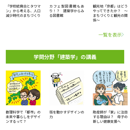
「学校統廃合とタワマ
カフェ型図書館もあ
観光地「京都」はどう
ン」から考える、人口
り！？ 建築学からみ
やってできたか？ ～
減少時代のまちづくり
る図書館
まちづくりと観光の関
係～
一覧を表示
学問分野「建築学」の講義
数理科学で「都市」の
街を動かすデザインの
助産師が「家」に注目
未来や暮らしをデザイ
力
する理由は？ 母子の
ンするって？
新しい健康支援へ