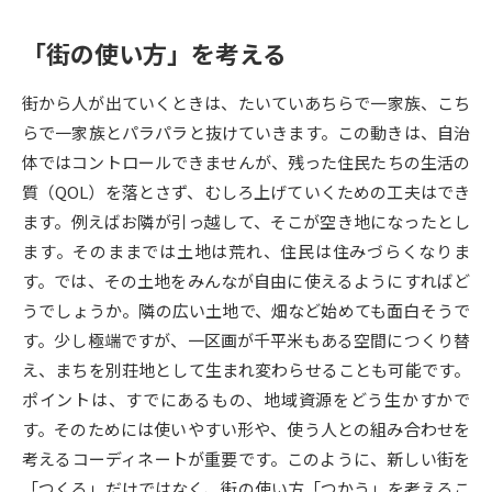
データサイエンス特集
「街の使い方」を考える
奨学金・特待生制度特集
街から人が出ていくときは、たいていあちらで一家族、こち
デジタルパンフレット
進路の３択
らで一家族とパラパラと抜けていきます。この動きは、自治
新学年スタート号特集ページ
新学年スタート号特集ページ
体ではコントロールできませんが、残った住民たちの生活の
（高3生用）
（高2生用）
質（QOL）を落とさず、むしろ上げていくための工夫はでき
ます。例えばお隣が引っ越して、そこが空き地になったとし
SELFBRAND特集ページ
ます。そのままでは土地は荒れ、住民は住みづらくなりま
す。では、その土地をみんなが自由に使えるようにすればど
オープンキャンパスなどを調べる
うでしょうか。隣の広い土地で、畑など始めても面白そうで
す。少し極端ですが、一区画が千平米もある空間につくり替
オープンキャンパス検索
実施プログラムから探す
え、まちを別荘地として生まれ変わらせることも可能です。
ポイントは、すでにあるもの、地域資源をどう生かすかで
来場型・Web型イベント特集
夢ナビライブ
す。そのためには使いやすい形や、使う人との組み合わせを
考えるコーディネートが重要です。このように、新しい街を
「つくる」だけではなく、街の使い方「つかう」を考えるこ