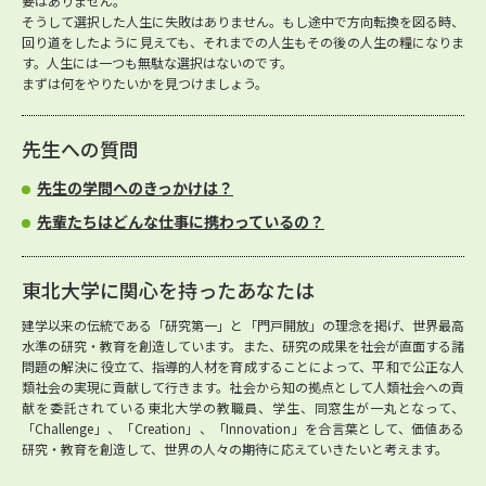
要はありません。
そうして選択した人生に失敗はありません。もし途中で方向転換を図る時、
回り道をしたように見えても、それまでの人生もその後の人生の糧になりま
す。人生には一つも無駄な選択はないのです。
まずは何をやりたいかを見つけましょう。
先生への質問
先生の学問へのきっかけは？
先輩たちはどんな仕事に携わっているの？
東北大学に関心を持ったあなたは
建学以来の伝統である「研究第一」と「門戸開放」の理念を掲げ、世界最高
水準の研究・教育を創造しています。また、研究の成果を社会が直面する諸
問題の解決に役立て、指導的人材を育成することによって、平和で公正な人
類社会の実現に貢献して行きます。社会から知の拠点として人類社会への貢
献を委託されている東北大学の教職員、学生、同窓生が一丸となって、
「Challenge」、「Creation」、「Innovation」を合言葉として、価値ある
研究・教育を創造して、世界の人々の期待に応えていきたいと考えます。