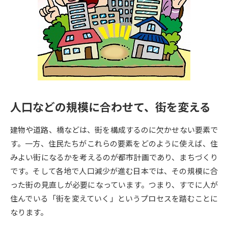
専門学校の資料請求
大学院の資料請求
大学入学共通テスト「受験案
留学・進学関連、塾・予備校
内」の請求
大学入学共通テスト「受験上の
高等学校卒業程度認定試験
配慮案内」の請求
幼稚園教員資格認定試験
小学校教員資格認定試験
人口などの規模に合わせて、街を変える
高等学校（情報）教員資格認定
試験
建物や道路、橋などは、街を構成するのに欠かせない要素で
す。一方、住民たちがこれらの要素をどのように使えば、住
大学研究
大学検索
みよい街になるかを考えるのが都市計画であり、まちづくり
です。そして各地で人口減少が進む日本では、その規模に合
った街の見直しが必要になっています。つまり、すでに人が
大学で学べる内容や特徴を調べる
住んでいる「街を変えていく」というプロセスを踏むことに
なります。
国際・グローバルに強い大学特
新増設大学・学部・学科特集
集