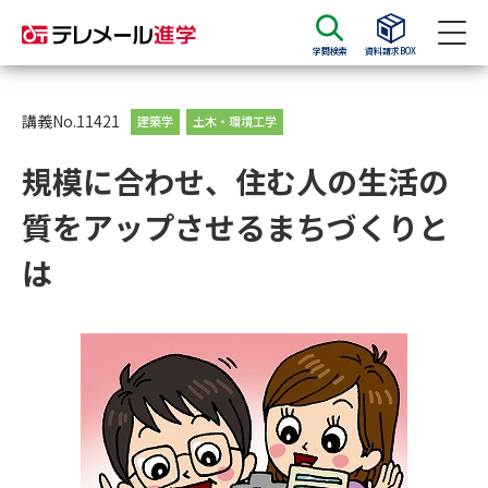
学問検索
資料請求BOX
資料請求
資料検索
講義No.11421
建築学
土木・環境工学
規模に合わせ、住む人の生活の
大学・短大の資料種類から請求
質をアップさせるまちづくりと
大学パンフ
学部・学科パンフ
は
総合型選抜・学校推薦型選抜 募
大学入学共通テスト利用選抜の
集要項＆願書
募集要項＆願書
過去問題集
大学・短大以外の資料から請求