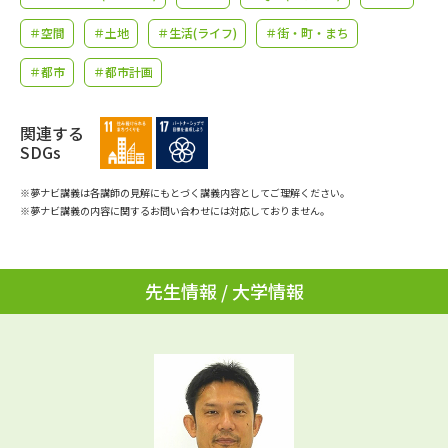
学問のミニ講義「夢ナビ講義」
学問分野解説
＃空間
＃土地
＃生活(ライフ)
＃街・町・まち
学問の教科書
夢ナビライブ
＃都市
＃都市計画
ユーザーサポート
関連する
SDGs
Ｑ＆Ａ よくあるご質問
大学進学IDについて
※夢ナビ講義は各講師の見解にもとづく講義内容としてご理解ください。
※夢ナビ講義の内容に関するお問い合わせには対応しておりません。
資料の料金の
受付内容・発送状況の確認
お支払いについて
テレメール
個人情報取扱規定
先生情報 / 大学情報
お支払いサイト
テレメール進学カタログ
特定商取引表記
訂正のご案内