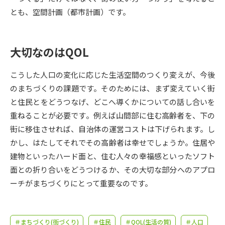
受験準備
資料検索
とも、空間計画（都市計画）です。
志望校・出願校を調べる
大切なのはQOL
併願校選び
受験スケジュールを立てよう
こうした人口の変化に応じた生活空間のつくり変えが、今後
のまちづくりの課題です。そのためには、まず変えていく街
先輩が入学を決めた理由
テレメール全国一斉進学調査
と住民とをどうつなげ、どこへ導くかについての話し合いを
重ねることが必要です。例えば山間部に住む高齢者を、下の
新生活お役立ちガイド
街に移住させれば、自治体の運営コストは下げられます。し
かし、はたしてそれでその高齢者は幸せでしょうか。住居や
建物といったハード面と、住む人々の幸福感といったソフト
学問発見
学問検索
面との折り合いをどうつけるか、その大切な部分へのアプロ
ーチがまちづくりにとって重要なのです。
大学で学びたい学問発見
＃まちづくり(街づくり)
＃住民
＃QOL(生活の質)
＃人口