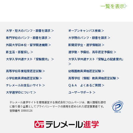
一覧を表示
大学・短大のパンフ・願書を請求 ＞
オープンキャンパス検索 ＞
専門学校のパンフ・願書を請求 ＞
大学院のパンフ・願書を請求 ＞
外国大学日本校・留学関連機関 ＞
新聞奨学会・進学情報誌 ＞
新生活・部屋探し ＞
進学塾・予備校、高卒認定予備校 ＞
大学入学共通テスト「受験案内」 ＞
大学入学共通テスト「受験上の配慮案内」
＞
高等学校卒業程度認定試験 ＞
幼稚園教員資格認定試験 ＞
小学校教員資格認定試験 ＞
高等学校（情報）教員資格認定試験 ＞
テレメールお支払いサイト ＞
Ｑ＆Ａ よくあるご質問 ＞
大学進学IDについて ＞
ユーザーサポート ＞
テレメール進学サイトを管理運営する株式会社フロムページは、個人情報を適切
に取り扱う企業としてプライバシーマークの使用を認められた認定事業者です。
登録番号 10860126