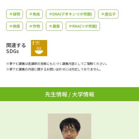
学問のミニ講義「夢ナビ講義」
学問分野解説
＃植物
＃免疫
＃DNA(デオキシリボ核酸)
＃遺伝子
学問の教科書
夢ナビライブ
＃病害
＃作物
＃農薬
＃RNA(リボ核酸)
ユーザーサポート
関連する
SDGs
Ｑ＆Ａ よくあるご質問
大学進学IDについて
※夢ナビ講義は各講師の見解にもとづく講義内容としてご理解ください。
資料の料金の
※夢ナビ講義の内容に関するお問い合わせには対応しておりません。
受付内容・発送状況の確認
お支払いについて
テレメール
個人情報取扱規定
お支払いサイト
先生情報 / 大学情報
テレメール進学カタログ
特定商取引表記
訂正のご案内