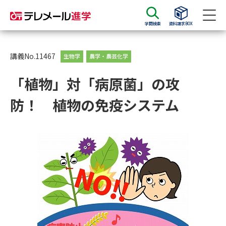
学問検索
資料請求BOX
資料請求
資料検索
講義No.11467
生物学
農学・農芸化学
「植物」対「病原菌」の攻
大学・短大の資料種類から請求
防！ 植物の免疫システム
大学パンフ
学部・学科パンフ
総合型選抜・学校推薦型選抜 募
大学入学共通テスト利用選抜の
集要項＆願書
募集要項＆願書
過去問題集
大学・短大以外の資料から請求