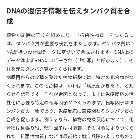
DNAの遺伝子情報を伝えタンパク質を合
データサイエンス特集
奨学金・特待生制度特集
成
デジタルパンフレット
進路の３択
植物が周囲の守りを固めたり、「抗菌性物質」をつくるに
は、タンパク質が重要な役割を果たします。タンパク質はD
新学年スタート号特集ページ
新学年スタート号特集ページ
（高3生用）
（高2生用）
NAが持つ設計図データに基づいて合成されます。DNA上の
データはまずRNAにコピーされ（「転写」と呼びます）、そ
SELFBRAND特集ページ
れを元にタンパク質がつくられます。
病原菌からの攻撃を受けた植物細胞では、特定の化合物がつ
オープンキャンパスなどを調べる
くられます。この化合物は、いわば「病原菌がきた！」と知
らせる信号です。それが合図となって、まずは免疫反応の活
オープンキャンパス検索
実施プログラムから探す
性化に必要な特定の転写因子がつくられます。転写因子はタ
ンパク質の一種であり、免疫反応に直接関わるタンパク質の
来場型・Web型イベント特集
夢ナビライブ
合成を促します。例えるなら、植物の免疫反応において、化
合物は見張り役、転写因子は司令部、その司令によりつくら
れた「抗菌性物質」などは最前線で戦う兵隊のようなもので