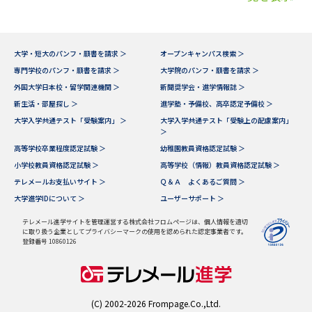
大学・短大のパンフ・願書を請求 ＞
オープンキャンパス検索 ＞
専門学校のパンフ・願書を請求 ＞
大学院のパンフ・願書を請求 ＞
外国大学日本校・留学関連機関 ＞
新聞奨学会・進学情報誌 ＞
新生活・部屋探し ＞
進学塾・予備校、高卒認定予備校 ＞
大学入学共通テスト「受験案内」 ＞
大学入学共通テスト「受験上の配慮案内」
＞
高等学校卒業程度認定試験 ＞
幼稚園教員資格認定試験 ＞
小学校教員資格認定試験 ＞
高等学校（情報）教員資格認定試験 ＞
テレメールお支払いサイト ＞
Ｑ＆Ａ よくあるご質問 ＞
大学進学IDについて ＞
ユーザーサポート ＞
テレメール進学サイトを管理運営する株式会社フロムページは、個人情報を適切
に取り扱う企業としてプライバシーマークの使用を認められた認定事業者です。
登録番号 10860126
(C) 2002-2026 Frompage.Co.,Ltd.