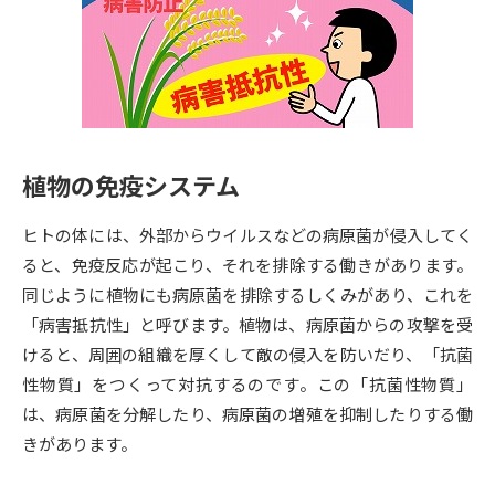
専門学校の資料請求
大学院の資料請求
大学入学共通テスト「受験案
留学・進学関連、塾・予備校
内」の請求
大学入学共通テスト「受験上の
高等学校卒業程度認定試験
配慮案内」の請求
植物の免疫システム
幼稚園教員資格認定試験
小学校教員資格認定試験
ヒトの体には、外部からウイルスなどの病原菌が侵入してく
高等学校（情報）教員資格認定
試験
ると、免疫反応が起こり、それを排除する働きがあります。
同じように植物にも病原菌を排除するしくみがあり、これを
「病害抵抗性」と呼びます。植物は、病原菌からの攻撃を受
大学研究
大学検索
けると、周囲の組織を厚くして敵の侵入を防いだり、「抗菌
性物質」をつくって対抗するのです。この「抗菌性物質」
は、病原菌を分解したり、病原菌の増殖を抑制したりする働
大学で学べる内容や特徴を調べる
きがあります。
国際・グローバルに強い大学特
新増設大学・学部・学科特集
集