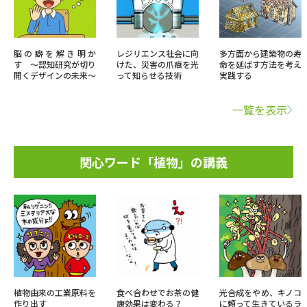
脳の癖を解き明か
レジリエンス社会に向
多方面から建築物の寿
す 〜認知研究が切り
けた、災害の爪痕を光
命を延ばす方法を考え
開くデザインの未来〜
って知らせる技術
実践する
一覧を表示
関心ワード「植物」の講義
植物由来の工業原料を
食べ合わせでお茶の健
光合成をやめ、キノコ
作り出す
康効果は変わる？
に頼って生きているラ