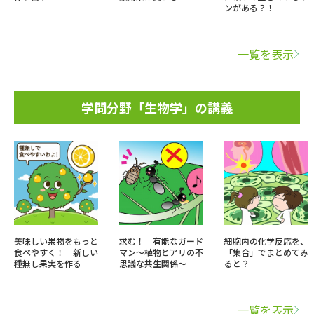
ンがある？！
一覧を表示
学問分野「生物学」の講義
美味しい果物をもっと
求む！ 有能なガード
細胞内の化学反応を、
食べやすく！ 新しい
マン～植物とアリの不
「集合」でまとめてみ
種無し果実を作る
思議な共生関係～
ると？
一覧を表示