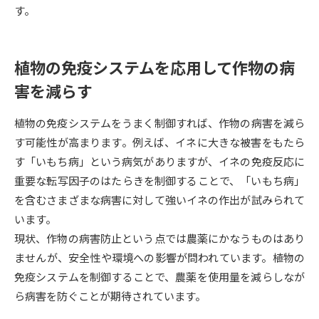
受験準備
資料検索
す。
志望校・出願校を調べる
植物の免疫システムを応用して作物の病
害を減らす
併願校選び
受験スケジュールを立てよう
植物の免疫システムをうまく制御すれば、作物の病害を減ら
先輩が入学を決めた理由
テレメール全国一斉進学調査
す可能性が高まります。例えば、イネに大きな被害をもたら
す「いもち病」という病気がありますが、イネの免疫反応に
新生活お役立ちガイド
重要な転写因子のはたらきを制御することで、「いもち病」
を含むさまざまな病害に対して強いイネの作出が試みられて
います。
学問発見
学問検索
現状、作物の病害防止という点では農薬にかなうものはあり
ませんが、安全性や環境への影響が問われています。植物の
免疫システムを制御することで、農薬を使用量を減らしなが
大学で学びたい学問発見
ら病害を防ぐことが期待されています。