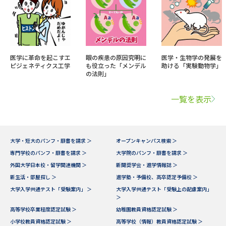
医学に革命を起こすエ
眼の疾患の原因究明に
医学・生物学の発展を
ピジェネティクス工学
も役立った「メンデル
助ける「実験動物学」
の法則」
一覧を表示
大学・短大のパンフ・願書を請求 ＞
オープンキャンパス検索 ＞
専門学校のパンフ・願書を請求 ＞
大学院のパンフ・願書を請求 ＞
外国大学日本校・留学関連機関 ＞
新聞奨学会・進学情報誌 ＞
新生活・部屋探し ＞
進学塾・予備校、高卒認定予備校 ＞
大学入学共通テスト「受験案内」 ＞
大学入学共通テスト「受験上の配慮案内」
＞
高等学校卒業程度認定試験 ＞
幼稚園教員資格認定試験 ＞
小学校教員資格認定試験 ＞
高等学校（情報）教員資格認定試験 ＞