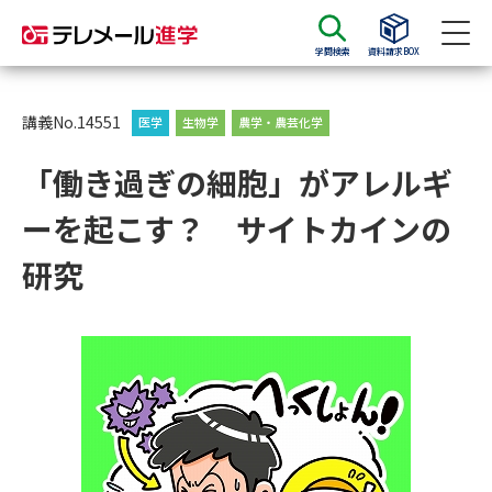
学問検索
資料請求BOX
資料請求
資料検索
講義No.14551
医学
生物学
農学・農芸化学
「働き過ぎの細胞」がアレルギ
大学・短大の資料種類から請求
ーを起こす？ サイトカインの
大学パンフ
学部・学科パンフ
研究
総合型選抜・学校推薦型選抜 募
大学入学共通テスト利用選抜の
集要項＆願書
募集要項＆願書
過去問題集
大学・短大以外の資料から請求