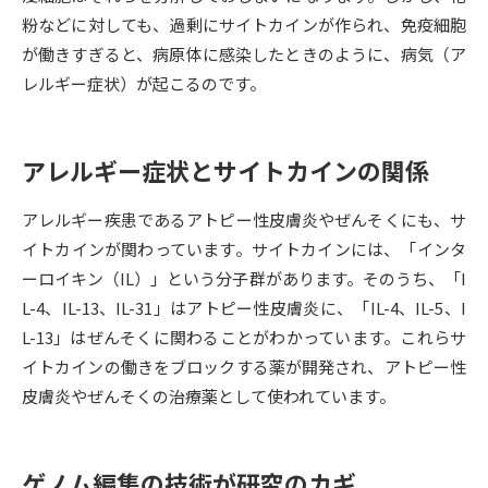
粉などに対しても、過剰にサイトカインが作られ、免疫細胞
データサイエンス特集
奨学金・特待生制度特集
が働きすぎると、病原体に感染したときのように、病気（ア
レルギー症状）が起こるのです。
デジタルパンフレット
進路の３択
新学年スタート号特集ページ
新学年スタート号特集ページ
アレルギー症状とサイトカインの関係
（高3生用）
（高2生用）
アレルギー疾患であるアトピー性皮膚炎やぜんそくにも、サ
SELFBRAND特集ページ
イトカインが関わっています。サイトカインには、「インタ
ーロイキン（IL）」という分子群があります。そのうち、「I
オープンキャンパスなどを調べる
L-4、IL-13、IL-31」はアトピー性皮膚炎に、「IL-4、IL-5、I
L-13」はぜんそくに関わることがわかっています。これらサ
オープンキャンパス検索
実施プログラムから探す
イトカインの働きをブロックする薬が開発され、アトピー性
皮膚炎やぜんそくの治療薬として使われています。
来場型・Web型イベント特集
夢ナビライブ
ゲノム編集の技術が研究のカギ