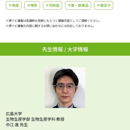
学問のミニ講義「夢ナビ講義」
学問分野解説
＃免疫
＃喘息
＃花粉症
＃薬・医薬品
＃遺伝子
学問の教科書
夢ナビライブ
※夢ナビ講義は各講師の見解にもとづく講義内容としてご理解ください。
※夢ナビ講義の内容に関するお問い合わせには対応しておりません。
ユーザーサポート
先生情報 / 大学情報
Ｑ＆Ａ よくあるご質問
大学進学IDについて
資料の料金の
受付内容・発送状況の確認
お支払いについて
テレメール
個人情報取扱規定
お支払いサイト
テレメール進学カタログ
特定商取引表記
訂正のご案内
広島大学
生物生産学部 生物生産学科 教授
中江 進 先生