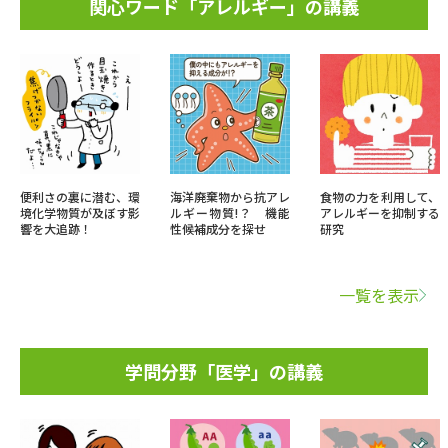
関心ワード「アレルギー」の講義
便利さの裏に潜む、環
海洋廃棄物から抗アレ
食物の力を利用して、
境化学物質が及ぼす影
ルギー物質!？ 機能
アレルギーを抑制する
響を大追跡！
性候補成分を探せ
研究
一覧を表示
学問分野「医学」の講義