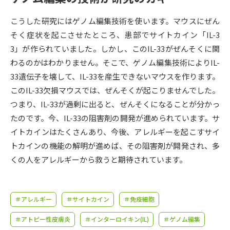
受験準備
資料検索
こうした研究にはゲノム編集技術を使います。マウスにぜん
そく症状を起こさせたところ、患部でサイトカイン「IL-3
志望校・出願校を調べる
3」が作られていました。しかし、このIL-33がぜんそくに関
わるのかはわかりません。そこで、ゲノム編集技術によりIL-
併願校選び
受験スケジュールを立てよう
33遺伝子を壊して、IL-33を産生できないマウスを作ります。
このIL-33欠損マウスでは、ぜんそくが起こりませんでした。
先輩が入学を決めた理由
テレメール全国一斉進学調査
つまり、IL-33が過剰に出ると、ぜんそくになることが分かっ
たのです。今、IL-33の阻害剤の開発が進められています。サ
新生活お役立ちガイド
イトカインはたくさんあり、今後、アレルギーを起こすサイ
トカインの機能の解明が進めば、その阻害剤が開発され、多
くの人をアレルギーから救うと期待されています。
学問発見
学問検索
＃アレルギー
＃サイトカイン
＃免疫細胞
大学で学びたい学問発見
＃アトピー性皮膚炎
＃インターロイキン(IL)
＃ゲノム編集