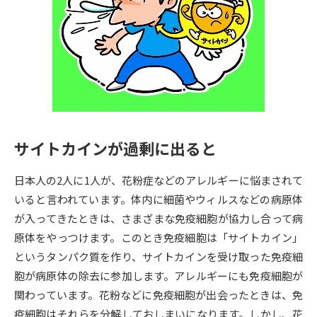
専門学校の資料請求
大学院の資料請求
大学入学共通テスト「受験案
留学・進学関連、塾・予備校
内」の請求
大学入学共通テスト「受験上の
高等学校卒業程度認定試験
配慮案内」の請求
幼稚園教員資格認定試験
小学校教員資格認定試験
サイトカインが過剰に出ると
高等学校（情報）教員資格認定
試験
日本人の2人に1人が、花粉症などのアレルギーに悩まされて
いると言われています。体内に細菌やウィルスなどの病原体
大学研究
大学検索
が入ってきたときは、さまざまな免疫細胞が協力し合って病
原体をやっつけます。このとき免疫細胞は「サイトカイン」
というタンパク質を作り、サイトカインを受け取った免疫細
大学で学べる内容や特徴を調べる
胞が病原体の除去に参加します。アレルギーにも免疫細胞が
関わっています。花粉などに免疫細胞が出会ったときは、免
国際・グローバルに強い大学特
新増設大学・学部・学科特集
疫細胞はそれらを分解しておしまいになります。しかし、花
集