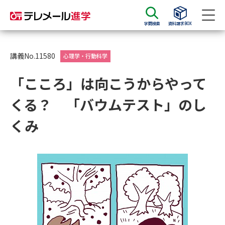
学問検索
資料請求BOX
資料請求
資料検索
講義No.11580
心理学・行動科学
「こころ」は向こうからやって
大学・短大の資料種類から請求
くる？ 「バウムテスト」のし
大学パンフ
学部・学科パンフ
くみ
総合型選抜・学校推薦型選抜 募
大学入学共通テスト利用選抜の
集要項＆願書
募集要項＆願書
過去問題集
大学・短大以外の資料から請求