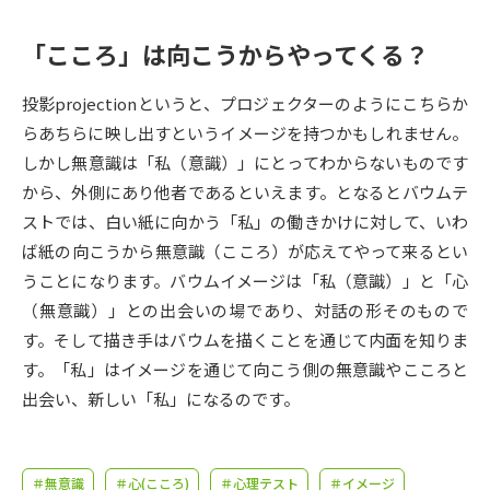
受験準備
資料検索
「こころ」は向こうからやってくる？
志望校・出願校を調べる
投影projectionというと、プロジェクターのようにこちらか
らあちらに映し出すというイメージを持つかもしれません。
併願校選び
受験スケジュールを立てよう
しかし無意識は「私（意識）」にとってわからないものです
から、外側にあり他者であるといえます。となるとバウムテ
先輩が入学を決めた理由
テレメール全国一斉進学調査
ストでは、白い紙に向かう「私」の働きかけに対して、いわ
ば紙の向こうから無意識（こころ）が応えてやって来るとい
新生活お役立ちガイド
うことになります。バウムイメージは「私（意識）」と「心
（無意識）」との出会いの場であり、対話の形そのもので
す。そして描き手はバウムを描くことを通じて内面を知りま
学問発見
学問検索
す。「私」はイメージを通じて向こう側の無意識やこころと
出会い、新しい「私」になるのです。
大学で学びたい学問発見
＃無意識
＃心(こころ)
＃心理テスト
＃イメージ