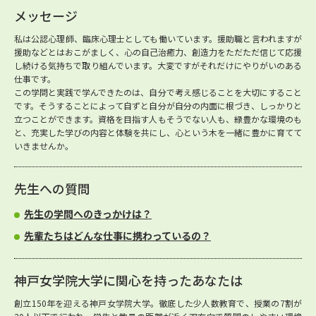
メッセージ
私は公認心理師、臨床心理士としても働いています。援助職と言われますが
援助などとはおこがましく、心の自己治癒力、創造力をただただ信じて応援
し続ける気持ちで取り組んでいます。大変ですがそれだけにやりがいのある
仕事です。
この学問と実践で学んできたのは、自分で考え感じることを大切にすること
です。そうすることによって自ずと自分が自分の内面に根づき、しっかりと
立つことができます。資格を目指す人もそうでない人も、緑豊かな環境のも
と、充実した学びの内容と体験を共にし、心という木を一緒に豊かに育てて
いきませんか。
先生への質問
先生の学問へのきっかけは？
先輩たちはどんな仕事に携わっているの？
神戸女学院大学に関心を持ったあなたは
創立150年を迎える神戸女学院大学。徹底した少人数教育で、授業の7割が