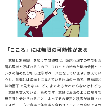
専門学校の資料請求
大学院の資料請求
大学入学共通テスト「受験案
留学・進学関連、塾・予備校
内」の請求
大学入学共通テスト「受験上の
高等学校卒業程度認定試験
配慮案内」の請求
幼稚園教員資格認定試験
小学校教員資格認定試験
「こころ」には無限の可能性がある
高等学校（情報）教員資格認定
試験
「意識と無意識」を扱う学問領域は、臨床心理学の中でも深
層心理学と呼ばれるもので、フロイトの始めた精神分析とユ
大学研究
大学検索
ングの始めた分析心理学がベースになっています。例えてい
うと、意識とは海面上に見えている氷山の一角で、無意識と
は海面下で見えない、どこまであるかわからないけれども
大学で学べる内容や特徴を調べる
「意識を支えている」ものです。意識は海面のように境界で
無意識と分けられることによってその安定と秩序が維持され
国際・グローバルに強い大学特
新増設大学・学部・学科特集
ますが、一方で意識と無意識を合わせてこころの全体ですの
集