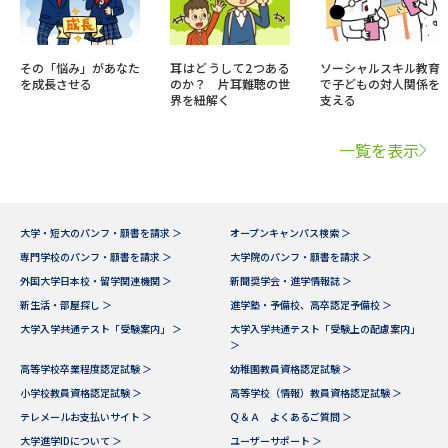
その「悩み」があなた
耳はどうして2つある
ソーシャルスキル教育
を成長させる
のか？ 片耳難聴の世
で子どもの対人関係を
界を紐解く
支える
一覧を表示
大学・短大のパンフ・願書を請求 ＞
オープンキャンパス検索 ＞
専門学校のパンフ・願書を請求 ＞
大学院のパンフ・願書を請求 ＞
外国大学日本校・留学関連機関 ＞
新聞奨学会・進学情報誌 ＞
新生活・部屋探し ＞
進学塾・予備校、高卒認定予備校 ＞
大学入学共通テスト「受験案内」 ＞
大学入学共通テスト「受験上の配慮案内」
＞
高等学校卒業程度認定試験 ＞
幼稚園教員資格認定試験 ＞
小学校教員資格認定試験 ＞
高等学校（情報）教員資格認定試験 ＞
テレメールお支払いサイト ＞
Ｑ＆Ａ よくあるご質問 ＞
大学進学IDについて ＞
ユーザーサポート ＞