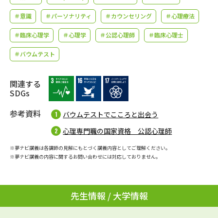
学問のミニ講義「夢ナビ講義」
学問分野解説
＃意識
＃パーソナリティ
＃カウンセリング
＃心理療法
学問の教科書
夢ナビライブ
＃臨床心理学
＃心理学
＃公認心理師
＃臨床心理士
＃バウムテスト
ユーザーサポート
関連する
Ｑ＆Ａ よくあるご質問
大学進学IDについて
SDGs
資料の料金の
受付内容・発送状況の確認
参考資料
バウムテストでこころと出会う
お支払いについて
心理専門職の国家資格 公認心理師
テレメール
個人情報取扱規定
お支払いサイト
※夢ナビ講義は各講師の見解にもとづく講義内容としてご理解ください。
※夢ナビ講義の内容に関するお問い合わせには対応しておりません。
テレメール進学カタログ
特定商取引表記
訂正のご案内
先生情報 / 大学情報