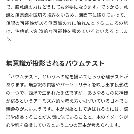
で、無意識の力はどうしても必要になります。ですから、意
データサイエンス特集
奨学金・特待生制度特集
識と無意識を区切る境界をゆるめ、海面下に降りていって、
無限の可能性がある無意識の力に触れんとするこころの旅
デジタルパンフレット
進路の３択
は、治療的で創造的な可能性を秘めているといえるでしょ
う。
新学年スタート号特集ページ
新学年スタート号特集ページ
（高3生用）
（高2生用）
無意識が投影されるバウムテスト
SELFBRAND特集ページ
「バウムテスト」という木の絵を描いてもらう心理テストが
オープンキャンパスなどを調べる
あります。無意識の内容やパーソナリティを映し出す投影法
の一つで、西洋で生まれた手法ですが、あらゆるものに神様
オープンキャンパス検索
実施プログラムから探す
が宿るというアニミズム的な考え方が根づいている日本でも
馴染みがよいようです。木が対象として選ばれるのには、姿
来場型・Web型イベント特集
夢ナビライブ
形や成長することが人間に似ていることと、木のイメージが
心や魂を象徴しているという二つの理由が考えられます。