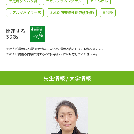
＃足場タンパク質
＃カルシウムシグナル
＃てんかん
学問のミニ講義「夢ナビ講義」
学問分野解説
＃アルツハイマー病
＃ALS(筋萎縮性側索硬化症)
＃診断
学問の教科書
夢ナビライブ
関連する
ユーザーサポート
SDGs
※夢ナビ講義は各講師の見解にもとづく講義内容としてご理解ください。
Ｑ＆Ａ よくあるご質問
大学進学IDについて
※夢ナビ講義の内容に関するお問い合わせには対応しておりません。
資料の料金の
受付内容・発送状況の確認
お支払いについて
先生情報 / 大学情報
テレメール
個人情報取扱規定
お支払いサイト
テレメール進学カタログ
特定商取引表記
訂正のご案内