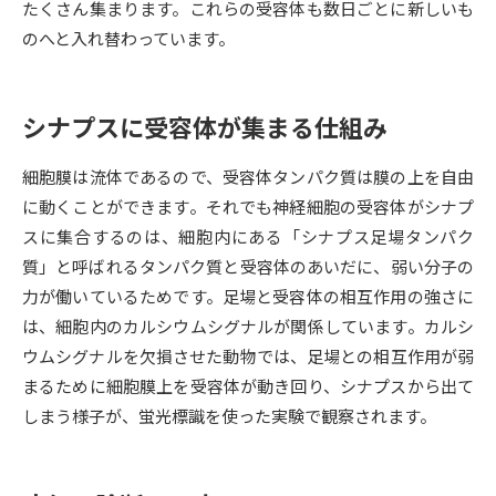
たくさん集まります。これらの受容体も数日ごとに新しいも
のへと入れ替わっています。
データサイエンス特集
奨学金・特待生制度特集
デジタルパンフレット
進路の３択
シナプスに受容体が集まる仕組み
新学年スタート号特集ページ
新学年スタート号特集ページ
細胞膜は流体であるので、受容体タンパク質は膜の上を自由
（高3生用）
（高2生用）
に動くことができます。それでも神経細胞の受容体がシナプ
SELFBRAND特集ページ
スに集合するのは、細胞内にある「シナプス足場タンパク
質」と呼ばれるタンパク質と受容体のあいだに、弱い分子の
オープンキャンパスなどを調べる
力が働いているためです。足場と受容体の相互作用の強さに
は、細胞内のカルシウムシグナルが関係しています。カルシ
オープンキャンパス検索
実施プログラムから探す
ウムシグナルを欠損させた動物では、足場との相互作用が弱
まるために細胞膜上を受容体が動き回り、シナプスから出て
来場型・Web型イベント特集
夢ナビライブ
しまう様子が、蛍光標識を使った実験で観察されます。