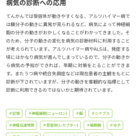
受験準備
資料検索
病気の診断への応用
てんかんでは受容体が動きやすくなる、アルツハイマー病で
志望校・出願校を調べる
は膜分子の動きに異常が見られるなど、病気によって神経細
胞の分子の動きがおかしくなることがわかってきました。そ
併願校選び
受験スケジュールを立てよう
のため、分子の動きの変化を病気の診断材料に利用すること
が考えられています。アルツハイマー病やALSは、発症する
先輩が入学を決めた理由
頃にはかなり病気が進んでしまっているので、分子の動きか
テレメール全国一斉進学調査
ら病気の予知ができれば、早期に対策をとることができま
す。またうつ病や統合失調症などは現在患者の主観をもとに
新生活お役立ちガイド
診断が下されていますが、分子の動きを客観的な指標として
診断に利用できるのではないかと期待されています。
学問発見
学問検索
＃記憶
＃神経細胞(ニューロン)
＃脳
＃シナプス
大学で学びたい学問発見
＃神経伝達物質
＃受容体(レセプター)
＃細胞膜
＃分子