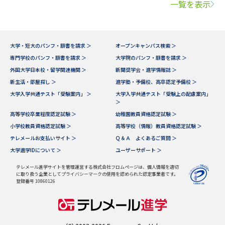
一覧を表示
大学・短大のパンフ・願書を請求 ＞
オープンキャンパス検索 ＞
専門学校のパンフ・願書を請求 ＞
大学院のパンフ・願書を請求 ＞
外国大学日本校・留学関連機関 ＞
新聞奨学会・進学情報誌 ＞
新生活・部屋探し ＞
進学塾・予備校、高卒認定予備校 ＞
大学入学共通テスト「受験案内」 ＞
大学入学共通テスト「受験上の配慮案内」
＞
高等学校卒業程度認定試験 ＞
幼稚園教員資格認定試験 ＞
小学校教員資格認定試験 ＞
高等学校（情報）教員資格認定試験 ＞
テレメールお支払いサイト ＞
Ｑ＆Ａ よくあるご質問 ＞
大学進学IDについて ＞
ユーザーサポート ＞
テレメール進学サイトを管理運営する株式会社フロムページは、個人情報を適切
に取り扱う企業としてプライバシーマークの使用を認められた認定事業者です。
登録番号 10860126