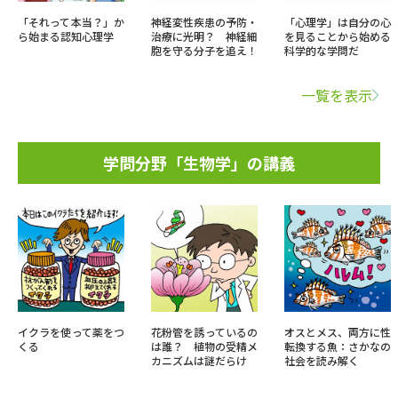
「それって本当？」か
神経変性疾患の予防・
「心理学」は自分の心
ら始まる認知心理学
治療に光明？ 神経細
を見ることから始める
胞を守る分子を追え！
科学的な学問だ
一覧を表示
学問分野「生物学」の講義
イクラを使って薬をつ
花粉管を誘っているの
オスとメス、両方に性
くる
は誰？ 植物の受精メ
転換する魚：さかなの
カニズムは謎だらけ
社会を読み解く