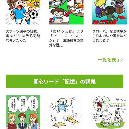
スポーツ選手の怪我、
「あいうえお」より
グローバルな法秩序か
実は50％は予防可能
「イ・エ・ス・
ら日本の法や国家はど
なモノだった
シ」？ 国語教育の意
う見える？
外な歴史
一覧を表示
関心ワード「記憶」の講義