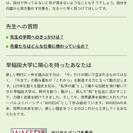
は、自分で作ってみないと気が済まないようなこともそうでしょう。自分を
内面から突き動かす対象を、なるべく早く見つけてほしいです。
先生への質問
先生の学問へのきっかけは？
先輩たちはどんな仕事に携わっているの？
早稲田大学に関心を持ったあなたは
新しい時代に一歩を踏み出す力は、「今」だけの想いで生まれるものではな
く、「今まで」の積み重ねが「これから」を創造する力となって動き出しま
す。125年を超える歴史を刻み、“私学の雄”として確かな伝統を受け継いで
きた早稲田大学は、時代を創り、動かし、育んだ“知”を社会に活かすこと
で、力強く前進を続けてきました。そして今、世界基準を視野に入れたグロ
ーバルユニバーシティ“WASEDA”として歩み始めています。WASEDAの未
来、世界の未来を担い、新しい歴史をつくるのはこれから入学してくるあな
たたちです。
デジタルパンフを表示