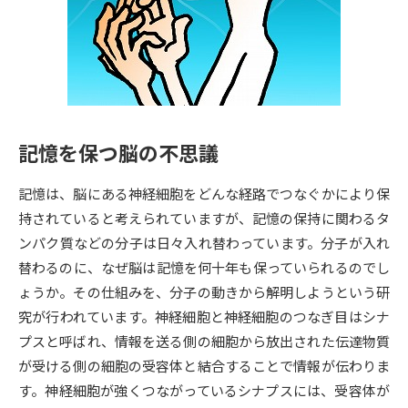
専門学校の資料請求
大学院の資料請求
大学入学共通テスト「受験案
留学・進学関連、塾・予備校
内」の請求
大学入学共通テスト「受験上の
高等学校卒業程度認定試験
配慮案内」の請求
記憶を保つ脳の不思議
幼稚園教員資格認定試験
小学校教員資格認定試験
記憶は、脳にある神経細胞をどんな経路でつなぐかにより保
高等学校（情報）教員資格認定
試験
持されていると考えられていますが、記憶の保持に関わるタ
ンパク質などの分子は日々入れ替わっています。分子が入れ
替わるのに、なぜ脳は記憶を何十年も保っていられるのでし
大学研究
大学検索
ょうか。その仕組みを、分子の動きから解明しようという研
究が行われています。神経細胞と神経細胞のつなぎ目はシナ
プスと呼ばれ、情報を送る側の細胞から放出された伝達物質
大学で学べる内容や特徴を調べる
が受ける側の細胞の受容体と結合することで情報が伝わりま
国際・グローバルに強い大学特
す。神経細胞が強くつながっているシナプスには、受容体が
新増設大学・学部・学科特集
集