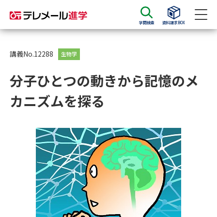
学問検索
資料請求BOX
資料請求
資料検索
講義No.12288
生物学
分子ひとつの動きから記憶のメ
大学・短大の資料種類から請求
カニズムを探る
大学パンフ
学部・学科パンフ
総合型選抜・学校推薦型選抜 募
大学入学共通テスト利用選抜の
集要項＆願書
募集要項＆願書
過去問題集
大学・短大以外の資料から請求