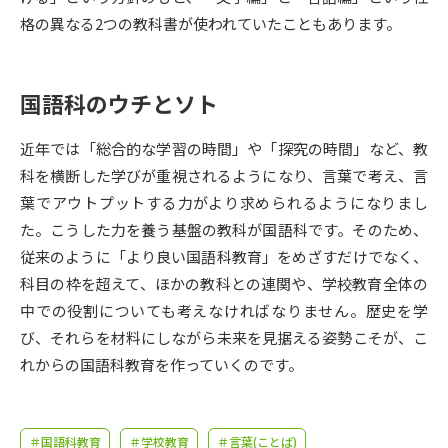
受験準備
資料検索
格の異なる2つの教科書が使われていたこともあります。
志望校・出願校を調べる
国語科のウチとソト
併願校選び
受験スケジュールを立てよう
近年では「総合的な学習の時間」や「探究の時間」など、教
科を横断した学びが重視されるようになり、言葉で考え、言
先輩が入学を決めた理由
テレメール全国一斉進学調査
葉でアウトプットする力がより求められるようになりまし
た。こうした力を養う基盤の教科が国語科です。そのため、
新生活お役立ちガイド
従来のように「より良い国語科教育」をめざすだけでなく、
科目の枠を超えて、ほかの教科との連関や、学校教育全体の
中での役割についても考えなければなりません。歴史を学
学問発見
学問検索
び、それらを材料にしながら未来を見据える姿勢こそが、こ
れからの国語科教育を作っていくのです。
大学で学びたい学問発見
＃国語科教育
＃学校教育
＃言葉(ことば)