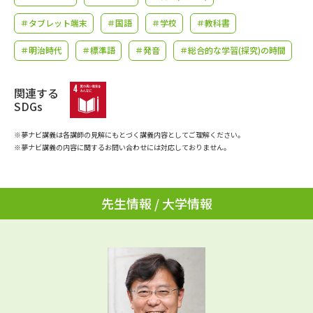
学問のミニ講義「夢ナビ講義」
学問分野解説
＃タブレット端末
＃国語
＃学校
＃教科書
学問の教科書
夢ナビライブ
＃明治時代
＃標準語
＃発音
＃総合的な学習(探究)の時間
ユーザーサポート
関連する
SDGs
Ｑ＆Ａ よくあるご質問
大学進学IDについて
※夢ナビ講義は各講師の見解にもとづく講義内容としてご理解ください。
※夢ナビ講義の内容に関するお問い合わせには対応しておりません。
資料の料金の
受付内容・発送状況の確認
お支払いについて
テレメール
個人情報取扱規定
先生情報 / 大学情報
お支払いサイト
テレメール進学カタログ
特定商取引表記
訂正のご案内