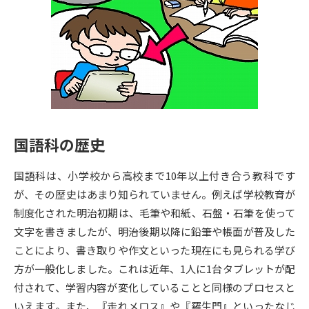
専門学校の資料請求
大学院の資料請求
大学入学共通テスト「受験案
留学・進学関連、塾・予備校
内」の請求
大学入学共通テスト「受験上の
高等学校卒業程度認定試験
配慮案内」の請求
幼稚園教員資格認定試験
小学校教員資格認定試験
国語科の歴史
高等学校（情報）教員資格認定
試験
国語科は、小学校から高校まで10年以上付き合う教科です
が、その歴史はあまり知られていません。例えば学校教育が
大学研究
大学検索
制度化された明治初期は、毛筆や和紙、石盤・石筆を使って
文字を書きましたが、明治後期以降に鉛筆や帳面が普及した
ことにより、書き取りや作文といった現在にも見られる学び
大学で学べる内容や特徴を調べる
方が一般化しました。これは近年、1人に1台タブレットが配
付されて、学習内容が変化していることと同様のプロセスと
国際・グローバルに強い大学特
新増設大学・学部・学科特集
いえます。また、『走れメロス』や『羅生門』といったなじ
集