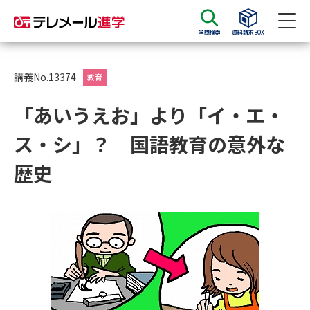
学問検索
資料請求BOX
資料請求
資料検索
講義No.13374
教育
「あいうえお」より「イ・エ・
大学・短大の資料種類から請求
ス・シ」？ 国語教育の意外な
大学パンフ
学部・学科パンフ
歴史
総合型選抜・学校推薦型選抜 募
大学入学共通テスト利用選抜の
集要項＆願書
募集要項＆願書
過去問題集
大学・短大以外の資料から請求