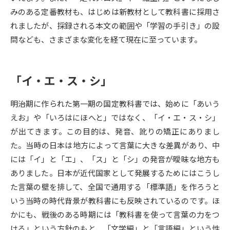
みのある定番教材も、はじめは新教材として教科書に採用さ
データサイエンス特集
奨学金・特待生制度特集
れましたが、採録される本文の範囲や「学習の手引き」の設
問なども、さまざまな変化を経て現在に至っています。
デジタルパンフレット
進路の３択
新学年スタート号特集ページ
新学年スタート号特集ページ
「イ・エ・ス・シ」
（高3生用）
（高2生用）
明治期に作られた第一期の国定教科書では、始めに「あいう
SELFBRAND特集ページ
えお」や「いろはにほへと」ではなく、「イ・エ・ス・シ」
が出てきます。この目的は、発音、訛りの矯正にありまし
オープンキャンパスなどを調べる
た。当時の日本は地方によって言葉に大きな差異があり、中
には「イ」と「エ」、「ス」と「シ」の発音が曖昧な地方も
オープンキャンパス検索
実施プログラムから探す
ありました。日本が近代国家として発展するためにはこうし
た言葉の壁を排して、全国で通用する「標準語」を作ろうと
来場型・Web型イベント特集
夢ナビライブ
いう当時の時代背景が教科書にも反映されているのです。ほ
かにも、戦後のある時期には「教科書を使って言葉の力をつ
ける」という方針のもと、「文学編」と「言語編」という性