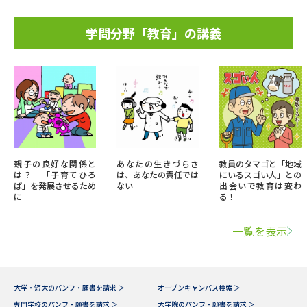
学問分野「教育」の講義
親子の良好な関係と
あなたの生きづらさ
教員のタマゴと「地域
は？ 「子育てひろ
は、あなたの責任では
にいるスゴい人」との
ば」を発展させるため
ない
出会いで教育は変わ
に
る！
一覧を表示
大学・短大のパンフ・願書を請求 ＞
オープンキャンパス検索 ＞
専門学校のパンフ・願書を請求 ＞
大学院のパンフ・願書を請求 ＞