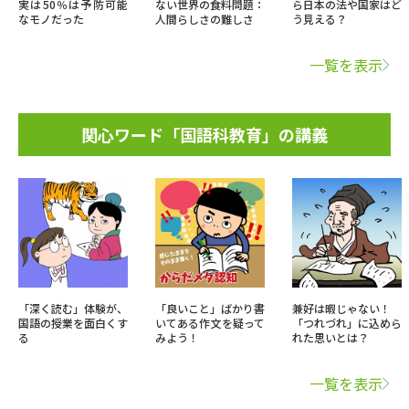
実は50％は予防可能
ない世界の食料問題：
ら日本の法や国家はど
なモノだった
人間らしさの難しさ
う見える？
一覧を表示
関心ワード「国語科教育」の講義
「深く読む」体験が、
「良いこと」ばかり書
兼好は暇じゃない！
国語の授業を面白くす
いてある作文を疑って
「つれづれ」に込めら
る
みよう！
れた思いとは？
一覧を表示