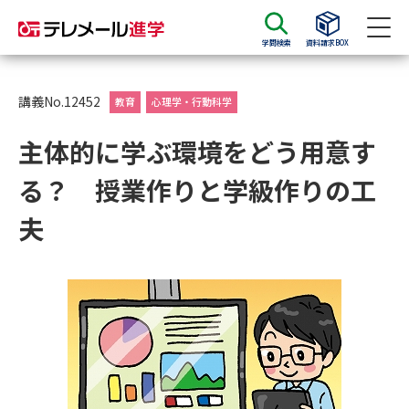
学問検索
資料請求BOX
資料請求
資料検索
講義No.12452
教育
心理学・行動科学
主体的に学ぶ環境をどう用意す
大学・短大の資料種類から請求
る？ 授業作りと学級作りの工
大学パンフ
学部・学科パンフ
夫
総合型選抜・学校推薦型選抜 募
大学入学共通テスト利用選抜の
集要項＆願書
募集要項＆願書
過去問題集
大学・短大以外の資料から請求