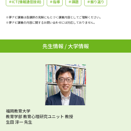
学問のミニ講義「夢ナビ講義」
＃ICT(情報通信技術)
＃指導
＃課題
学問分野解説
＃振り返り
※夢ナビ講義は各講師の見解にもとづく講義内容としてご理解ください。
学問の教科書
夢ナビライブ
※夢ナビ講義の内容に関するお問い合わせには対応しておりません。
ユーザーサポート
先生情報 / 大学情報
Ｑ＆Ａ よくあるご質問
大学進学IDについて
資料の料金の
受付内容・発送状況の確認
お支払いについて
テレメール
個人情報取扱規定
お支払いサイト
テレメール進学カタログ
特定商取引表記
訂正のご案内
福岡教育大学
教育学部 教育心理研究ユニット 教授
生田 淳一 先生