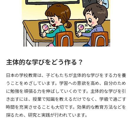
専門学校の資料請求
大学院の資料請求
大学入学共通テスト「受験案
留学・進学関連、塾・予備校
内」の請求
大学入学共通テスト「受験上の
高等学校卒業程度認定試験
配慮案内」の請求
幼稚園教員資格認定試験
小学校教員資格認定試験
主体的な学びをどう作る？
高等学校（情報）教員資格認定
試験
日本の学校教育は、子どもたちが主体的な学びをする力を養
うことをめざしています。学習への意欲を高め、自分のため
大学研究
大学検索
に勉強を頑張る力を伸ばしていくのです。主体的な学びを引
き出すには、授業で知識を教えるだけでなく、学級で過ごす
時間を充実させることも大切です。効果的な教育方法などを
大学で学べる内容や特徴を調べる
探るため、研究と実践が行われています。
国際・グローバルに強い大学特
新増設大学・学部・学科特集
集