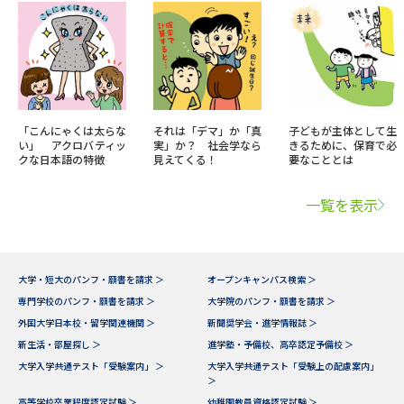
「こんにゃくは太らな
それは「デマ」か「真
子どもが主体として生
い」 アクロバティッ
実」か？ 社会学なら
きるために、保育で必
クな日本語の特徴
見えてくる！
要なこととは
一覧を表示
大学・短大のパンフ・願書を請求 ＞
オープンキャンパス検索 ＞
専門学校のパンフ・願書を請求 ＞
大学院のパンフ・願書を請求 ＞
外国大学日本校・留学関連機関 ＞
新聞奨学会・進学情報誌 ＞
新生活・部屋探し ＞
進学塾・予備校、高卒認定予備校 ＞
大学入学共通テスト「受験案内」 ＞
大学入学共通テスト「受験上の配慮案内」
＞
高等学校卒業程度認定試験 ＞
幼稚園教員資格認定試験 ＞