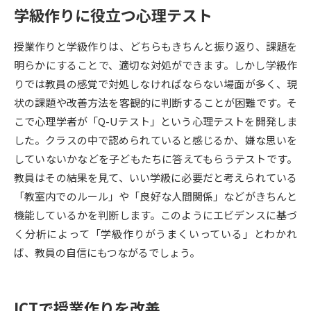
学級作りに役立つ心理テスト
データサイエンス特集
奨学金・特待生制度特集
授業作りと学級作りは、どちらもきちんと振り返り、課題を
明らかにすることで、適切な対処ができます。しかし学級作
デジタルパンフレット
進路の３択
りでは教員の感覚で対処しなければならない場面が多く、現
新学年スタート号特集ページ
新学年スタート号特集ページ
状の課題や改善方法を客観的に判断することが困難です。そ
（高3生用）
（高2生用）
こで心理学者が「Q-Uテスト」という心理テストを開発しま
した。クラスの中で認められていると感じるか、嫌な思いを
SELFBRAND特集ページ
していないかなどを子どもたちに答えてもらうテストです。
教員はその結果を見て、いい学級に必要だと考えられている
オープンキャンパスなどを調べる
「教室内でのルール」や「良好な人間関係」などがきちんと
機能しているかを判断します。このようにエビデンスに基づ
オープンキャンパス検索
実施プログラムから探す
く分析によって「学級作りがうまくいっている」とわかれ
ば、教員の自信にもつながるでしょう。
来場型・Web型イベント特集
夢ナビライブ
ICTで授業作りを改善