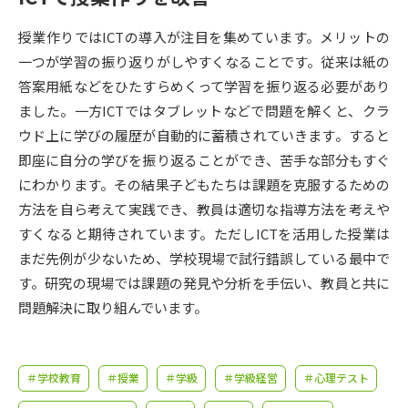
受験準備
資料検索
授業作りではICTの導入が注目を集めています。メリットの
一つが学習の振り返りがしやすくなることです。従来は紙の
志望校・出願校を調べる
答案用紙などをひたすらめくって学習を振り返る必要があり
ました。一方ICTではタブレットなどで問題を解くと、クラ
併願校選び
受験スケジュールを立てよう
ウド上に学びの履歴が自動的に蓄積されていきます。すると
即座に自分の学びを振り返ることができ、苦手な部分もすぐ
先輩が入学を決めた理由
テレメール全国一斉進学調査
にわかります。その結果子どもたちは課題を克服するための
方法を自ら考えて実践でき、教員は適切な指導方法を考えや
新生活お役立ちガイド
すくなると期待されています。ただしICTを活用した授業は
まだ先例が少ないため、学校現場で試行錯誤している最中で
す。研究の現場では課題の発見や分析を手伝い、教員と共に
学問発見
学問検索
問題解決に取り組んでいます。
大学で学びたい学問発見
＃学校教育
＃授業
＃学級
＃学級経営
＃心理テスト