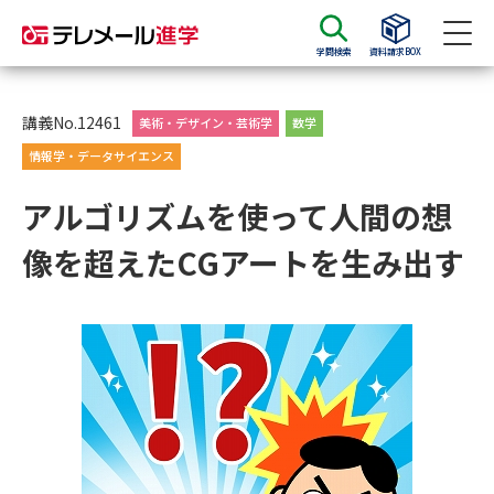
学問検索
資料請求BOX
資料請求
資料検索
講義No.12461
美術・デザイン・芸術学
数学
情報学・データサイエンス
大学・短大の資料種類から請求
アルゴリズムを使って人間の想
像を超えたCGアートを生み出す
大学パンフ
学部・学科パンフ
総合型選抜・学校推薦型選抜 募
大学入学共通テスト利用選抜の
集要項＆願書
募集要項＆願書
過去問題集
大学・短大以外の資料から請求