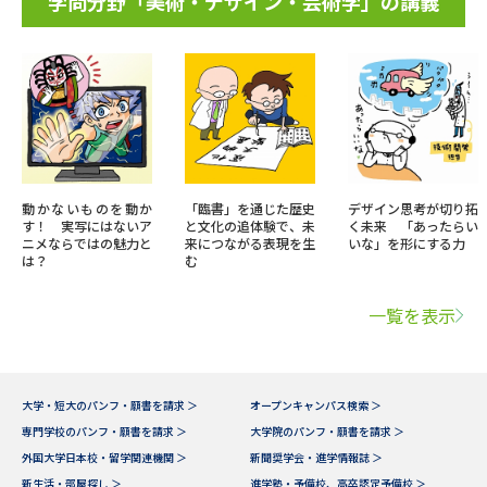
学問分野「美術・デザイン・芸術学」の講義
動かないものを動か
「臨書」を通じた歴史
デザイン思考が切り拓
す！ 実写にはないア
と文化の追体験で、未
く未来 「あったらい
ニメならではの魅力と
来につながる表現を生
いな」を形にする力
は？
む
一覧を表示
大学・短大のパンフ・願書を請求 ＞
オープンキャンパス検索 ＞
専門学校のパンフ・願書を請求 ＞
大学院のパンフ・願書を請求 ＞
外国大学日本校・留学関連機関 ＞
新聞奨学会・進学情報誌 ＞
新生活・部屋探し ＞
進学塾・予備校、高卒認定予備校 ＞