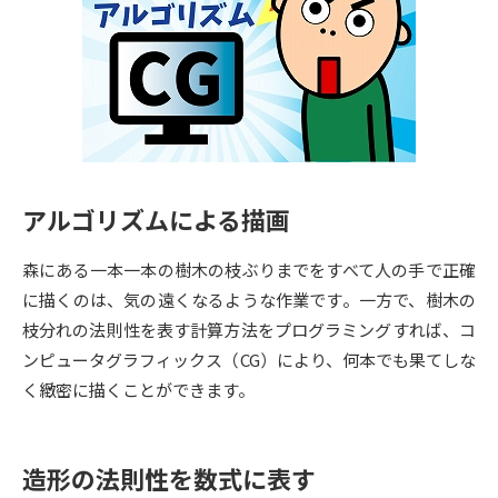
専門学校の資料請求
大学院の資料請求
大学入学共通テスト「受験案
留学・進学関連、塾・予備校
内」の請求
大学入学共通テスト「受験上の
高等学校卒業程度認定試験
配慮案内」の請求
幼稚園教員資格認定試験
小学校教員資格認定試験
アルゴリズムによる描画
高等学校（情報）教員資格認定
試験
森にある一本一本の樹木の枝ぶりまでをすべて人の手で正確
に描くのは、気の遠くなるような作業です。一方で、樹木の
枝分れの法則性を表す計算方法をプログラミングすれば、コ
大学研究
大学検索
ンピュータグラフィックス（CG）により、何本でも果てしな
く緻密に描くことができます。
大学で学べる内容や特徴を調べる
造形の法則性を数式に表す
国際・グローバルに強い大学特
新増設大学・学部・学科特集
集