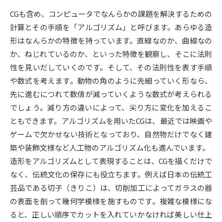
CGも含め、コンピュータでなんらかの課題を解決するための
データサイエンス特集
奨学金・特待生制度特集
計算とその手順を「アルゴリズム」と呼びます。あらゆる造
形はなんらかの特徴を持っています。直線なのか、曲線なの
デジタルパンフレット
進路の３択
か、ねじれているのか、といった特徴を観察し、そこに法則
性を見いだしていくのです。そして、その法則性を表す手順
新学年スタート号特集ページ
新学年スタート号特集ページ
（高3生用）
（高2生用）
や数式を考えます。動物の角のように先細っていく形なら、
先に進むにつれて数値が減っていくような数式が考えられる
SELFBRAND特集ページ
でしょう。減り方の違いによって、尖り方に変化を加えるこ
ともできます。アルゴリズムを用いたCGは、最近では映画や
オープンキャンパスなどを調べる
ゲームで欠かせない技術となっており、自然物だけでなく建
築や装飾文様など人工物のアルゴリズム化も進んでいます。
オープンキャンパス検索
実施プログラムから探す
造形をアルゴリズムとして表現することは、CGを描くだけで
なく、伝統文化の保存にも役立ちます。例えば日本の伝統工
来場型・Web型イベント特集
夢ナビライブ
芸品である切子（きりこ）は、切削加工によってガラスの器
の表面を削って幾何学模様を施すものです。複雑な模様にな
ると、正しい順序でカットを入れていかなければ美しい仕上