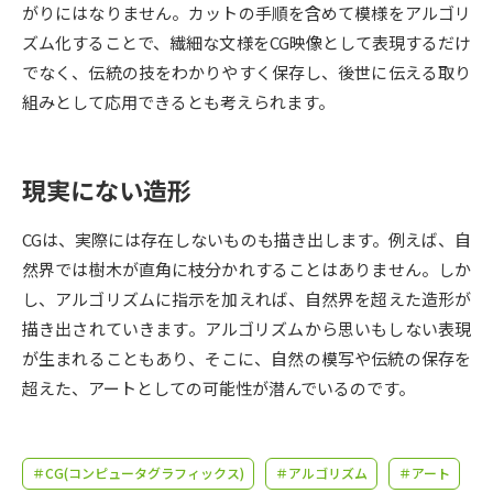
受験準備
資料検索
がりにはなりません。カットの手順を含めて模様をアルゴリ
ズム化することで、繊細な文様をCG映像として表現するだけ
でなく、伝統の技をわかりやすく保存し、後世に伝える取り
志望校・出願校を調べる
組みとして応用できるとも考えられます。
併願校選び
受験スケジュールを立てよう
現実にない造形
先輩が入学を決めた理由
テレメール全国一斉進学調査
CGは、実際には存在しないものも描き出します。例えば、自
新生活お役立ちガイド
然界では樹木が直角に枝分かれすることはありません。しか
し、アルゴリズムに指示を加えれば、自然界を超えた造形が
描き出されていきます。アルゴリズムから思いもしない表現
学問発見
学問検索
が生まれることもあり、そこに、自然の模写や伝統の保存を
超えた、アートとしての可能性が潜んでいるのです。
大学で学びたい学問発見
＃CG(コンピュータグラフィックス)
＃アルゴリズム
＃アート