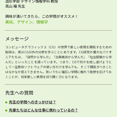
造形学部 デザイン情報学科 教授
高山 穣 先生
興味が湧いてきたら、この学問がオススメ！
美術、デザイン、情報学
メッセージ
コンピュータグラフィックス（CG）の世界で新しい表現を開拓するための
秘訣は、実はCG以外の分野を学ぶことにあります。CG研究の偉大なパイオ
ニアたちは、「自然から学んだ」「古典美術から学んだ」「社会経験から学
んだ」といったことを語っています。つまり、CGで何かを成し遂げようと
して一生懸命ソフトウェアの使い方だけを学んでも、そこで開拓すべきこと
はなかなか見えてきません。若いうちに幅広い学問に触れて視野を広げてお
くことが、将来新しい表現を切り開く力となります。
先生への質問
先生の学問へのきっかけは？
先輩たちはどんな仕事に携わっているの？