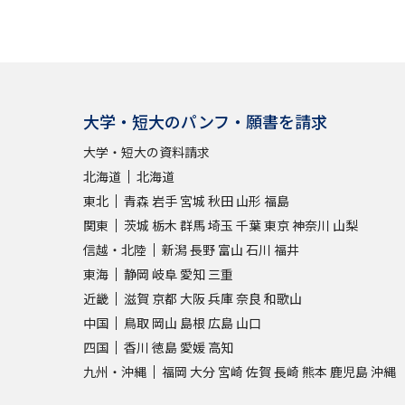
大学・短大のパンフ・願書を請求
大学・短大の資料請求
北海道
北海道
東北
青森
岩手
宮城
秋田
山形
福島
関東
茨城
栃木
群馬
埼玉
千葉
東京
神奈川
山梨
信越・北陸
新潟
長野
富山
石川
福井
東海
静岡
岐阜
愛知
三重
近畿
滋賀
京都
大阪
兵庫
奈良
和歌山
中国
鳥取
岡山
島根
広島
山口
四国
香川
徳島
愛媛
高知
九州・沖縄
福岡
大分
宮崎
佐賀
長崎
熊本
鹿児島
沖縄