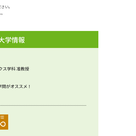
ださい。
ん。
 大学情報
クス学科 准教授
学問がオススメ！