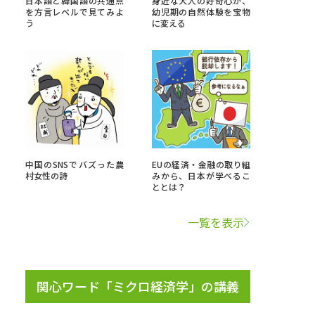
日本語と韓国語の共通点
身近な大人の好奇心が、
を方言レベルで見てみよ
幼児期の自然体験を宝物
う
に変える
」の請求
高等学校卒業程度認定試験
格認定試験
大学検索
中国のSNSでバズった農
EUの経済・金融の取り組
村女性の詩
みから、日本が学べるこ
ととは？
べる
一覧を表示
ローバルに強い大学特集
制度特集
デジタルパンフレット
ジ（高3生用）
関心ワード「ミクロ経済学」の講義
）