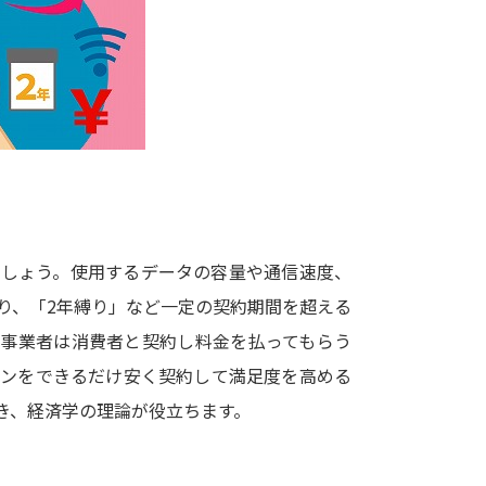
大学入学共通テスト「受験案内」の請求
大学入学共通テスト「受験上の配慮案内
幼稚園教員資格認定試験
小学校教員資
高等学校（情報）教員資格認定試験
大学研究
でしょう。使用するデータの容量や通信速度、
大学で学べる内容や特徴を調
り、「2年縛り」など一定の契約期間を超える
信事業者は消費者と契約し料金を払ってもらう
新増設大学・学部・学科特集
国際・グ
ランをできるだけ安く契約して満足度を高める
データサイエンス特集
奨学金・特待生
き、経済学の理論が役立ちます。
進路の３択
新学年スタート号特集ペー
新学年スタート号特集ページ（高2生用