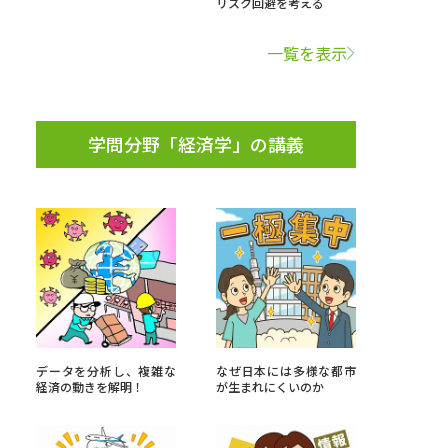
リスク回避を考える
学問検索
一覧を表示
学問分野「経済学」の講義
野解説
学問の教科書
夢ナビライブ
いて
このサイトについて
・発送状況の確認
テレメール
お支払いサイト
データを分析し、複雑な
なぜ日本には多様な都市
経済の動きを解明！
が生まれにくいのか
問合せ先
テレメール進学カタログ
訂正のご案内