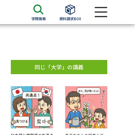
学問検索
資料請求BOX
資料検索
求
同じ「大学」の講義
願書
＆願書
過去問題集
求
留学・進学関連、塾・予備校