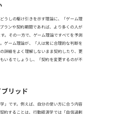
か
SELFBRAND特集ページ
者どうしの駆け引きを示す理論に、「ゲーム理
オープンキャンパスなどを調
金プランや契約期間であれば、より多くの人が
オープンキャンパス検索
実施プログラ
ます。その一方で、ゲーム理論ですべてを予測
来場型・Web型イベント特集
夢ナビ
た。ゲーム理論が、「人は常に合理的な判断を
ンの詳細をよく理解しないまま契約したり、更
人もいるでしょうし、「契約を変更するのが不
受験準備
志望校・出願校を調べる
イブリッド
併願校選び
受験スケジュールを立てよ
済学」です。例えば、自分の使い方に合う内容
テレメール全国一斉進学調査
新生活お
て契約することは、行動経済学では「自信過剰