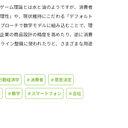
、ゲーム理論とは水と油のようですが、消費者
学問発見
合理性」や、現状維持にこだわる「デフォルト
アプローチで数学モデルに組み込むことで、理
が企業の商品設計の精度を高めたり、逆に消費
大学で学びたい学問発見
ドライン整備に使われたりと、さまざまな用途
学問のミニ講義「夢ナビ講義」
学問分
ユーザーサポート
行動経済学
＃消費者
＃意思決定
値
＃数学
＃スマートフォン
＃会社
Ｑ＆Ａ よくあるご質問
大学進学IDにつ
資料の料金の
お支払いについて
受付内容
個人情報取扱規定
特定商取引表記
お
受験情報リンク