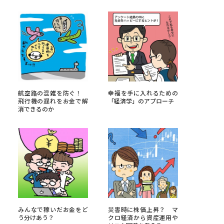
べる
ムから探す
ライブ
航空路の混雑を防ぐ！
幸福を手に入れるための
飛行機の遅れをお金で解
「経済学」のアプローチ
消できるのか
資料検索
う
先輩が入学を決めた理由
役立ちガイド
みんなで稼いだお金をど
災害時に株価上昇？ マ
う分けあう？
クロ経済から資産運用や