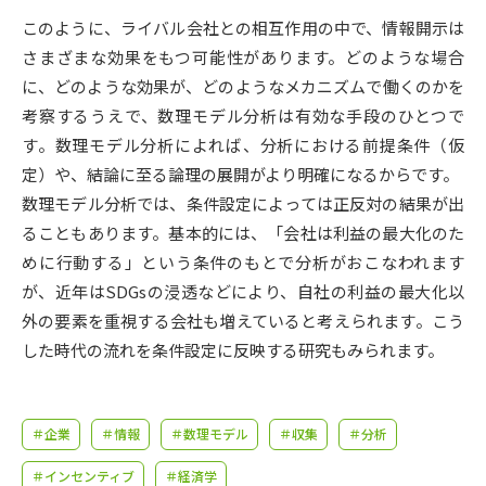
受験準備
資料検索
このように、ライバル会社との相互作用の中で、情報開示は
さまざまな効果をもつ可能性があります。どのような場合
志望校・出願校を調べる
に、どのような効果が、どのようなメカニズムで働くのかを
考察するうえで、数理モデル分析は有効な手段のひとつで
併願校選び
受験スケジュールを立てよう
す。数理モデル分析によれば、分析における前提条件（仮
定）や、結論に至る論理の展開がより明確になるからです。
先輩が入学を決めた理由
数理モデル分析では、条件設定によっては正反対の結果が出
テレメール全国一斉進学調査
ることもあります。基本的には、「会社は利益の最大化のた
めに行動する」という条件のもとで分析がおこなわれます
新生活お役立ちガイド
が、近年はSDGsの浸透などにより、自社の利益の最大化以
外の要素を重視する会社も増えていると考えられます。こう
学問発見
学問検索
した時代の流れを条件設定に反映する研究もみられます。
大学で学びたい学問発見
＃企業
＃情報
＃数理モデル
＃収集
＃分析
＃インセンティブ
＃経済学