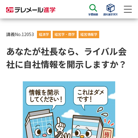
学問検索
資料請求BOX
資料請求
資料検索
講義No.12053
経済学
経営学・商学
経営情報学
あなたが社長なら、ライバル会
大学・短大の資料種類から請求
社に自社情報を開示しますか？
大学パンフ
学部・学科パンフ
総合型選抜・学校推薦型選抜 募
大学入学共通テスト利用選抜の
集要項＆願書
募集要項＆願書
過去問題集
大学・短大以外の資料から請求