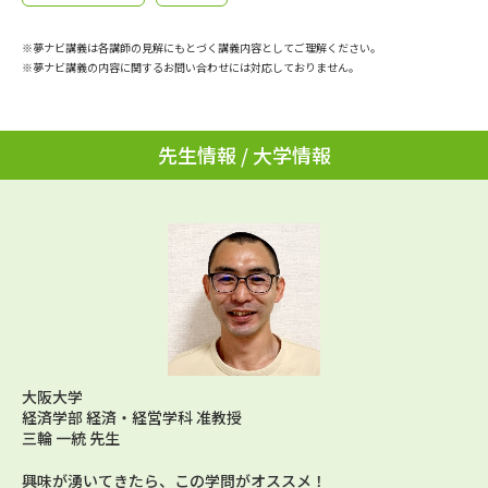
学問のミニ講義「夢ナビ講義」
学問分野解説
※夢ナビ講義は各講師の見解にもとづく講義内容としてご理解ください。
学問の教科書
夢ナビライブ
※夢ナビ講義の内容に関するお問い合わせには対応しておりません。
ユーザーサポート
先生情報 / 大学情報
Ｑ＆Ａ よくあるご質問
大学進学IDについて
資料の料金の
受付内容・発送状況の確認
お支払いについて
テレメール
個人情報取扱規定
お支払いサイト
テレメール進学カタログ
特定商取引表記
訂正のご案内
大阪大学
経済学部 経済・経営学科 准教授
三輪 一統 先生
興味が湧いてきたら、この学問がオススメ！