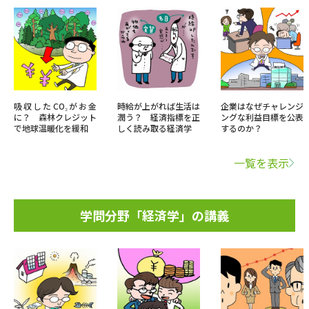
吸収したCO₂がお金
時給が上がれば生活は
企業はなぜチャレンジ
に？ 森林クレジット
潤う？ 経済指標を正
ングな利益目標を公表
で地球温暖化を緩和
しく読み取る経済学
するのか？
一覧を表示
学問分野「経済学」の講義