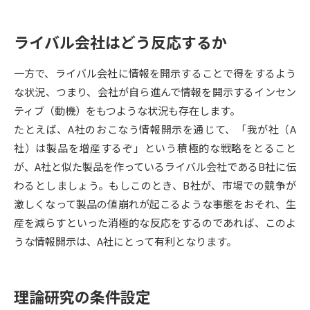
データサイエンス特集
奨学金・特待生制度特集
ライバル会社はどう反応するか
デジタルパンフレット
進路の３択
一方で、ライバル会社に情報を開示することで得をするよう
な状況、つまり、会社が自ら進んで情報を開示するインセン
新学年スタート号特集ページ
新学年スタート号特集ページ
ティブ（動機）をもつような状況も存在します。
（高3生用）
（高2生用）
たとえば、A社のおこなう情報開示を通じて、「我が社（A
SELFBRAND特集ページ
社）は製品を増産するぞ」という積極的な戦略をとること
が、A社と似た製品を作っているライバル会社であるB社に伝
オープンキャンパスなどを調べる
わるとしましょう。もしこのとき、B社が、市場での競争が
激しくなって製品の値崩れが起こるような事態をおそれ、生
オープンキャンパス検索
実施プログラムから探す
産を減らすといった消極的な反応をするのであれば、このよ
うな情報開示は、A社にとって有利となります。
来場型・Web型イベント特集
夢ナビライブ
理論研究の条件設定