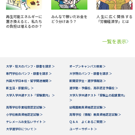
再生可能エネルギーに
みんなで稼いだお金を
人生に広く関係する
置き換えると、私たち
どう分けあう？
「労働経済学」とは
の負担は増えるのか？
一覧を表示
大学・短大のパンフ・願書を請求 ＞
オープンキャンパス検索 ＞
専門学校のパンフ・願書を請求 ＞
大学院のパンフ・願書を請求 ＞
外国大学日本校・留学関連機関 ＞
新聞奨学会・進学情報誌 ＞
新生活・部屋探し ＞
進学塾・予備校、高卒認定予備校 ＞
大学入学共通テスト「受験案内」 ＞
大学入学共通テスト「受験上の配慮案内」
＞
高等学校卒業程度認定試験 ＞
幼稚園教員資格認定試験 ＞
小学校教員資格認定試験 ＞
高等学校（情報）教員資格認定試験 ＞
テレメールお支払いサイト ＞
Ｑ＆Ａ よくあるご質問 ＞
大学進学IDについて ＞
ユーザーサポート ＞