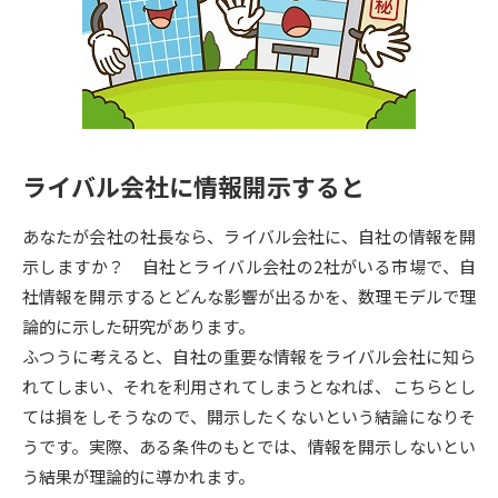
専門学校の資料請求
大学院の資料請求
大学入学共通テスト「受験案
留学・進学関連、塾・予備校
内」の請求
大学入学共通テスト「受験上の
高等学校卒業程度認定試験
配慮案内」の請求
ライバル会社に情報開示すると
幼稚園教員資格認定試験
小学校教員資格認定試験
あなたが会社の社長なら、ライバル会社に、自社の情報を開
高等学校（情報）教員資格認定
試験
示しますか？ 自社とライバル会社の2社がいる市場で、自
社情報を開示するとどんな影響が出るかを、数理モデルで理
論的に示した研究があります。
大学研究
大学検索
ふつうに考えると、自社の重要な情報をライバル会社に知ら
れてしまい、それを利用されてしまうとなれば、こちらとし
ては損をしそうなので、開示したくないという結論になりそ
大学で学べる内容や特徴を調べる
うです。実際、ある条件のもとでは、情報を開示しないとい
国際・グローバルに強い大学特
う結果が理論的に導かれます。
新増設大学・学部・学科特集
集