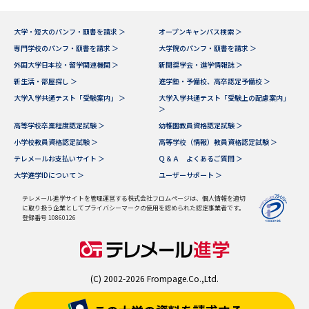
大学・短大のパンフ・願書を請求 ＞
オープンキャンパス検索 ＞
専門学校のパンフ・願書を請求 ＞
大学院のパンフ・願書を請求 ＞
外国大学日本校・留学関連機関 ＞
新聞奨学会・進学情報誌 ＞
新生活・部屋探し ＞
進学塾・予備校、高卒認定予備校 ＞
大学入学共通テスト「受験案内」 ＞
大学入学共通テスト「受験上の配慮案内」
＞
高等学校卒業程度認定試験 ＞
幼稚園教員資格認定試験 ＞
小学校教員資格認定試験 ＞
高等学校（情報）教員資格認定試験 ＞
テレメールお支払いサイト ＞
Ｑ＆Ａ よくあるご質問 ＞
大学進学IDについて ＞
ユーザーサポート ＞
テレメール進学サイトを管理運営する株式会社フロムページは、個人情報を適切
に取り扱う企業としてプライバシーマークの使用を認められた認定事業者です。
登録番号 10860126
(C) 2002-2026 Frompage.Co.,Ltd.