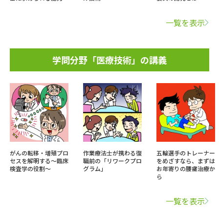
一覧を表示
学問分野「医療技術」の講義
がんの転移・増殖プロ
作業療法士が携わる復
五輪選手のトレーナー
セスを解明する～臨床
職前の「リワークプロ
をめざすなら、まずは
検査学の役割～
グラム」
お年寄りの腰痛治療か
ら
一覧を表示