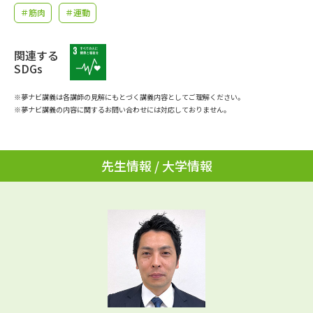
学問のミニ講義「夢ナビ講義」
学問分野解説
＃筋肉
＃運動
学問の教科書
夢ナビライブ
関連する
SDGs
ユーザーサポート
※夢ナビ講義は各講師の見解にもとづく講義内容としてご理解ください。
※夢ナビ講義の内容に関するお問い合わせには対応しておりません。
Ｑ＆Ａ よくあるご質問
大学進学IDについて
資料の料金の
受付内容・発送状況の確認
先生情報 / 大学情報
お支払いについて
テレメール
個人情報取扱規定
お支払いサイト
テレメール進学カタログ
特定商取引表記
訂正のご案内