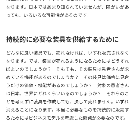
なります。日本ではあまり知られていませんが、障がいがあ
データサイエンス特集
奨学金・特待生制度特集
っても、いろいろな可能性があるのです。
デジタルパンフレット
進路の３択
持続的に必要な装具を供給するために
新学年スタート号特集ページ
新学年スタート号特集ページ
（高3生用）
（高2生用）
どんなに良い装具でも、売れなければ、いずれ販売されなく
なります。では、装具が売れるようになるためにはどうすれ
SELFBRAND特集ページ
ばよいのでしょうか？ そもそも、その装具は患者さんが求
めている機能があるのでしょうか？ その装具は価格に見合
オープンキャンパスなどを調べる
うだけの価値・機能があるのでしょうか？ 対象の患者さん
は日本、世界にどれくらいいるのでしょうか？ それらのこ
オープンキャンパス検索
実施プログラムから探す
とを考えずに装具を作成しても、決して売れません。いずれ
消えることになります。本当に必要なものを持続的に販売す
来場型・Web型イベント特集
夢ナビライブ
るためにはビジネスモデルを考慮した開発が必要なのです。