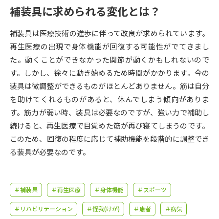
受験準備
資料検索
補装具に求められる変化とは？
補装具は医療技術の進歩に伴って改良が求められています。
志望校・出願校を調べる
再生医療の出現で身体機能が回復する可能性がでてきまし
た。動くことができなかった関節が動くかもしれないので
併願校選び
受験スケジュールを立てよう
す。しかし、徐々に動き始めるため時間がかかります。今の
装具は微調整ができるものがほとんどありません。筋は自分
先輩が入学を決めた理由
テレメール全国一斉進学調査
を助けてくれるものがあると、休んでしまう傾向がありま
す。筋力が弱い時、装具は必要なのですが、強い力で補助し
新生活お役立ちガイド
続けると、再生医療で目覚めた筋が再び寝てしまうのです。
このため、回復の程度に応じて補助機能を段階的に調整でき
る装具が必要なのです。
学問発見
学問検索
＃補装具
＃再生医療
＃身体機能
＃スポーツ
大学で学びたい学問発見
＃リハビリテーション
＃怪我(けが)
＃患者
＃病気