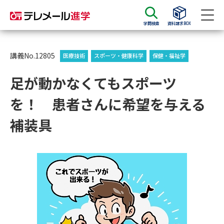
学問検索
資料請求BOX
資料請求
資料検索
講義No.12805
医療技術
スポーツ・健康科学
保健・福祉学
足が動かなくてもスポーツ
大学・短大の資料種類から請求
を！ 患者さんに希望を与える
大学パンフ
学部・学科パンフ
補装具
総合型選抜・学校推薦型選抜 募
大学入学共通テスト利用選抜の
集要項＆願書
募集要項＆願書
過去問題集
大学・短大以外の資料から請求