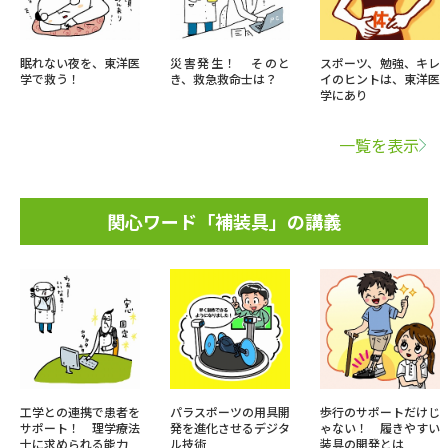
眠れない夜を、東洋医
災害発生！ そのと
スポーツ、勉強、キレ
学で救う！
き、救急救命士は？
イのヒントは、東洋医
学にあり
一覧を表示
関心ワード「補装具」の講義
工学との連携で患者を
パラスポーツの用具開
歩行のサポートだけじ
サポート！ 理学療法
発を進化させるデジタ
ゃない！ 履きやすい
士に求められる能力
ル技術
装具の開発とは