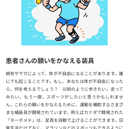
専門学校の資料請求
大学院の資料請求
大学入学共通テスト「受験案
留学・進学関連、塾・予備校
内」の請求
大学入学共通テスト「受験上の
高等学校卒業程度認定試験
配慮案内」の請求
幼稚園教員資格認定試験
小学校教員資格認定試験
患者さんの願いをかなえる装具
高等学校（情報）教員資格認定
試験
病気やケガによって、体が不自由になることがあります。誰
にでも起こることです。もし、あなたは体が不自由になった
大学研究
大学検索
ら、何を考えるでしょう？ 以前のように歩きたい。走って
みたい。もう一度、スポーツがしたいと思うかもしれませ
ん。これらの願いをかなえるために、運動を補助するさまざ
大学で学べる内容や特徴を調べる
まな補装具が開発されています。例えばカナダで開発された
「ターボメド」は、足首を自動で上げることができます。日
国際・グローバルに強い大学特
新増設大学・学部・学科特集
常生活だけでなく、マラソンなどのスポーツもできるように
集