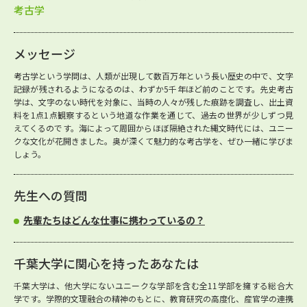
考古学
メッセージ
考古学という学問は、人類が出現して数百万年という長い歴史の中で、文字
記録が残されるようになるのは、わずか5千年ほど前のことです。先史考古
学は、文字のない時代を対象に、当時の人々が残した痕跡を調査し、出土資
料を1点1点観察するという地道な作業を通じて、過去の世界が少しずつ見
えてくるのです。海によって周囲からほぼ隔絶された縄文時代には、ユニー
クな文化が花開きました。奥が深くて魅力的な考古学を、ぜひ一緒に学びま
しょう。
先生への質問
先輩たちはどんな仕事に携わっているの？
千葉大学に関心を持ったあなたは
千葉大学は、他大学にないユニークな学部を含む全11学部を擁する総合大
学です。学際的文理融合の精神のもとに、教育研究の高度化、産官学の連携