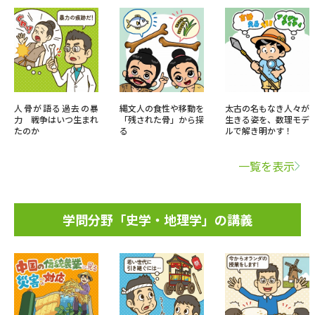
人骨が語る過去の暴
縄文人の食性や移動を
太古の名もなき人々が
力 戦争はいつ生まれ
「残された骨」から探
生きる姿を、数理モデ
たのか
る
ルで解き明かす！
一覧を表示
学問分野「史学・地理学」の講義