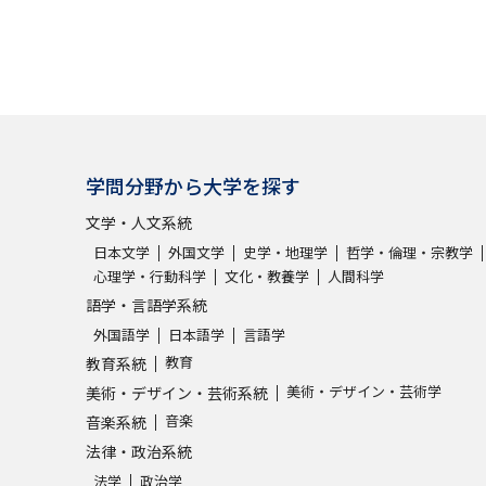
学問分野から大学を探す
文学・人文系統
日本文学
外国文学
史学・地理学
哲学・倫理・宗教学
心理学・行動科学
文化・教養学
人間科学
語学・言語学系統
外国語学
日本語学
言語学
教育
教育系統
美術・デザイン・芸術学
美術・デザイン・芸術系統
音楽
音楽系統
法律・政治系統
法学
政治学