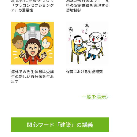
次世代に健康をつなぐ
地球から月面まで！ 食
「プレコンセプションケ
料の安定供給を実現する
ア」の重要性
環境制御
」の請求
高等学校卒業程度認定試験
格認定試験
大学検索
海外での先生体験は受講
保育における対話研究
生の新しい自分像を生み
出す
べる
一覧を表示
ローバルに強い大学特集
制度特集
デジタルパンフレット
ジ（高3生用）
関心ワード「建築」の講義
）