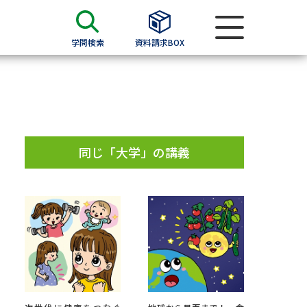
学問検索
資料請求BOX
資料検索
求
同じ「大学」の講義
願書
＆願書
過去問題集
求
留学・進学関連、塾・予備校