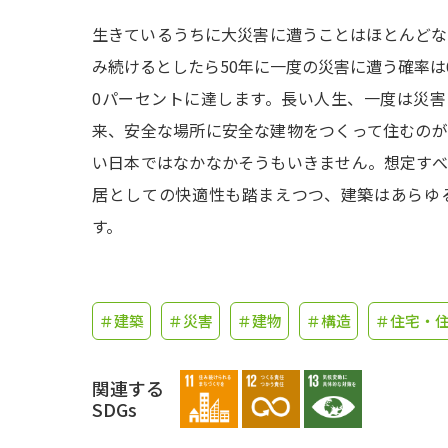
生きているうちに大災害に遭うことはほとんどな
み続けるとしたら50年に一度の災害に遭う確率は6
0パーセントに達します。長い人生、一度は災
来、安全な場所に安全な建物をつくって住むの
い日本ではなかなかそうもいきません。想定す
居としての快適性も踏まえつつ、建築はあらゆ
す。
＃建築
＃災害
＃建物
＃構造
＃住宅・
関連する
SDGs