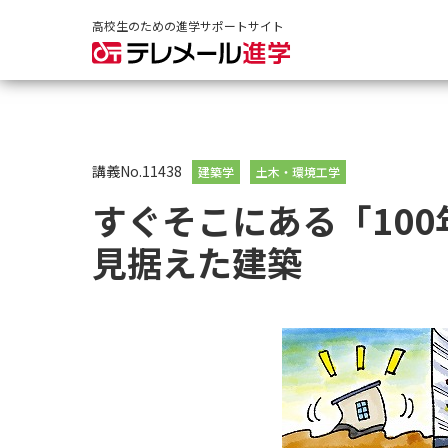
高校生のための進学サポートサイト
講義No.11438
建築学
土木・環境工学
すぐそこにある「10
見据えた建築