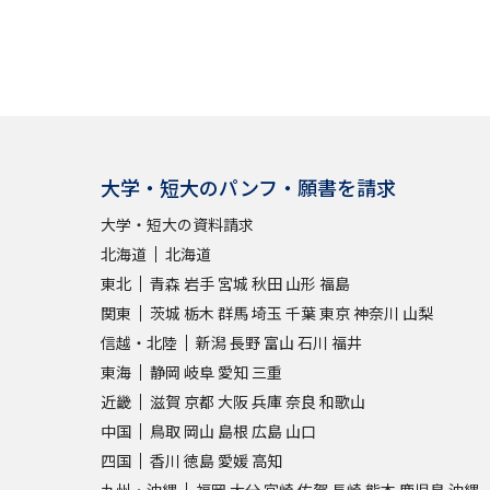
大学・短大のパンフ・願書を請求
大学・短大の資料請求
北海道
北海道
東北
青森
岩手
宮城
秋田
山形
福島
関東
茨城
栃木
群馬
埼玉
千葉
東京
神奈川
山梨
信越・北陸
新潟
長野
富山
石川
福井
東海
静岡
岐阜
愛知
三重
近畿
滋賀
京都
大阪
兵庫
奈良
和歌山
中国
鳥取
岡山
島根
広島
山口
四国
香川
徳島
愛媛
高知
九州・沖縄
福岡
大分
宮崎
佐賀
長崎
熊本
鹿児島
沖縄