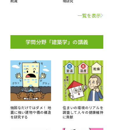
削減
境研究
学問検索
一覧を表示
学問分野「建築学」の講義
野解説
学問の教科書
夢ナビライブ
いて
このサイトについて
・発送状況の確認
テレメール
お支払いサイト
強固なだけではダメ！ 地
住まいの環境のリアルを
震に強い建物や橋の構造
調査して人々の健康維持
問合せ先
テレメール進学カタログ
訂正のご案内
を研究する
に貢献