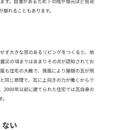
ります。自重があるため下の階や根元ほど負荷
SELFBRAND特集ページ
が崩れることもあります。
オープンキャンパスなどを調
オープンキャンパス検索
実施プログラ
来場型・Web型イベント特集
夢ナビ
をせず大きな窓のあるリビングをつくると、地
大震災の頃まではあまりその点が認知されてお
台風も住宅の大敵で、強風により屋根の瓦が飛
受験準備
のと同じ原理で、瓦に上向きの力が働くからで
2000年以前に建てられた住宅では瓦自身の
志望校・出願校を調べる
す。
併願校選び
受験スケジュールを立てよ
テレメール全国一斉進学調査
新生活お
くない