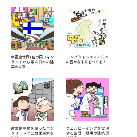
べる
ムから探す
ライブ
幸福度世界1位の国フィン
コンパクトシティで日本
ランドから学ぶ日本の建
の豊かな未来をつくる！
築の未来
資料検索
う
先輩が入学を決めた理由
役立ちガイド
産業副産物を使ったコン
ウェルビーイングを実現
クリートで二酸化炭素を
する空間 職場の建築環