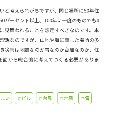
いと考えられがちですが、同じ場所に50年住
学問発見
0パーセント以上、100年に一度のものでも4
害に見舞われることを想定すべきなのです。本
大学で学びたい学問発見
が理想なのですが、山地や海に面した場所の多
べき災害は地震なのか雪なのか台風なのか、住
学問のミニ講義「夢ナビ講義」
学問分
る面から総合的に考えてつくる必要がありま
ユーザーサポート
住まい
＃ビル
＃台風
＃地震
＃雪
Ｑ＆Ａ よくあるご質問
大学進学IDにつ
資料の料金の
お支払いについて
受付内容
個人情報取扱規定
特定商取引表記
お
受験情報リンク