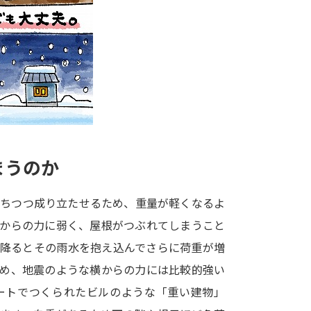
大学入学共通テスト「受験案内」の請求
大学入学共通テスト「受験上の配慮案内
幼稚園教員資格認定試験
小学校教員資
高等学校（情報）教員資格認定試験
大学研究
まうのか
大学で学べる内容や特徴を調
持ちつつ成り立たせるため、重量が軽くなるよ
上からの力に弱く、屋根がつぶれてしまうこと
新増設大学・学部・学科特集
国際・グ
が降るとその雨水を抱え込んでさらに荷重が増
データサイエンス特集
奨学金・特待生
ため、地震のような横からの力には比較的強い
進路の３択
新学年スタート号特集ペー
ートでつくられたビルのような「重い建物」
新学年スタート号特集ページ（高2生用