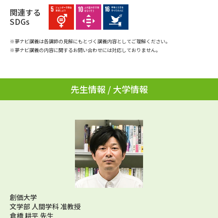
学問のミニ講義「夢ナビ講義」
学問分野解説
関連する
SDGs
学問の教科書
夢ナビライブ
※夢ナビ講義は各講師の見解にもとづく講義内容としてご理解ください。
※夢ナビ講義の内容に関するお問い合わせには対応しておりません。
ユーザーサポート
Ｑ＆Ａ よくあるご質問
大学進学IDについて
先生情報 / 大学情報
資料の料金の
受付内容・発送状況の確認
お支払いについて
テレメール
個人情報取扱規定
お支払いサイト
テレメール進学カタログ
特定商取引表記
訂正のご案内
創価大学
文学部 人間学科 准教授
倉橋 耕平 先生