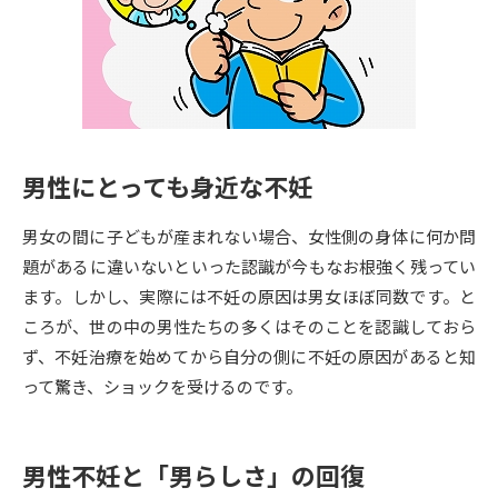
専門学校の資料請求
大学院の資料請求
大学入学共通テスト「受験案
留学・進学関連、塾・予備校
内」の請求
大学入学共通テスト「受験上の
高等学校卒業程度認定試験
配慮案内」の請求
男性にとっても身近な不妊
幼稚園教員資格認定試験
小学校教員資格認定試験
男女の間に子どもが産まれない場合、女性側の身体に何か問
高等学校（情報）教員資格認定
試験
題があるに違いないといった認識が今もなお根強く残ってい
ます。しかし、実際には不妊の原因は男女ほぼ同数です。と
ころが、世の中の男性たちの多くはそのことを認識しておら
大学研究
大学検索
ず、不妊治療を始めてから自分の側に不妊の原因があると知
って驚き、ショックを受けるのです。
大学で学べる内容や特徴を調べる
男性不妊と「男らしさ」の回復
国際・グローバルに強い大学特
新増設大学・学部・学科特集
集