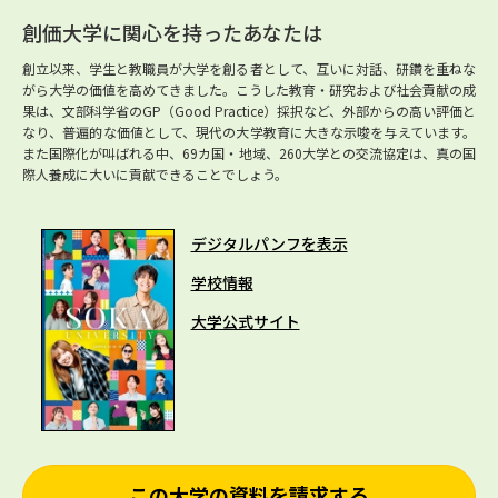
創価大学に関心を持ったあなたは
創立以来、学生と教職員が大学を創る者として、互いに対話、研鑽を重ねな
がら大学の価値を高めてきました。こうした教育・研究および社会貢献の成
果は、文部科学省のGP（Good Practice）採択など、外部からの高い評価と
なり、普遍的な価値として、現代の大学教育に大きな示唆を与えています。
また国際化が叫ばれる中、69カ国・地域、260大学との交流協定は、真の国
際人養成に大いに貢献できることでしょう。
デジタルパンフを表示
学校情報
大学公式サイト
この大学の資料を請求する