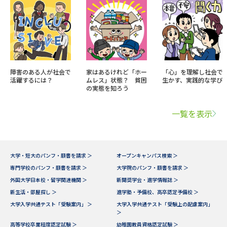
障害のある人が社会で
家はあるけれど「ホー
「心」を理解し社会で
活躍するには？
ムレス」状態？ 貧困
生かす、実践的な学び
の実態を知ろう
一覧を表示
大学・短大のパンフ・願書を請求 ＞
オープンキャンパス検索 ＞
専門学校のパンフ・願書を請求 ＞
大学院のパンフ・願書を請求 ＞
外国大学日本校・留学関連機関 ＞
新聞奨学会・進学情報誌 ＞
新生活・部屋探し ＞
進学塾・予備校、高卒認定予備校 ＞
大学入学共通テスト「受験案内」 ＞
大学入学共通テスト「受験上の配慮案内」
＞
高等学校卒業程度認定試験 ＞
幼稚園教員資格認定試験 ＞