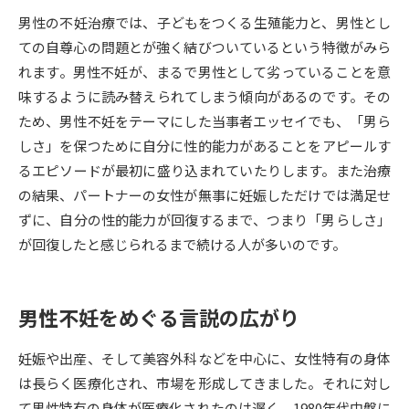
男性の不妊治療では、子どもをつくる生殖能力と、男性とし
データサイエンス特集
奨学金・特待生制度特集
ての自尊心の問題とが強く結びついているという特徴がみら
れます。男性不妊が、まるで男性として劣っていることを意
デジタルパンフレット
進路の３択
味するように読み替えられてしまう傾向があるのです。その
ため、男性不妊をテーマにした当事者エッセイでも、「男ら
新学年スタート号特集ページ
新学年スタート号特集ページ
しさ」を保つために自分に性的能力があることをアピールす
（高3生用）
（高2生用）
るエピソードが最初に盛り込まれていたりします。また治療
SELFBRAND特集ページ
の結果、パートナーの女性が無事に妊娠しただけでは満足せ
ずに、自分の性的能力が回復するまで、つまり「男らしさ」
オープンキャンパスなどを調べる
が回復したと感じられるまで続ける人が多いのです。
オープンキャンパス検索
実施プログラムから探す
男性不妊をめぐる言説の広がり
来場型・Web型イベント特集
夢ナビライブ
妊娠や出産、そして美容外科などを中心に、女性特有の身体
は長らく医療化され、市場を形成してきました。それに対し
て男性特有の身体が医療化されたのは遅く、1980年代中盤に