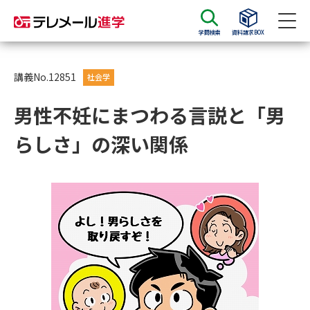
学問検索
資料請求BOX
資料請求
資料検索
講義No.12851
社会学
男性不妊にまつわる言説と「男
大学・短大の資料種類から請求
らしさ」の深い関係
大学パンフ
学部・学科パンフ
総合型選抜・学校推薦型選抜 募
大学入学共通テスト利用選抜の
集要項＆願書
募集要項＆願書
過去問題集
大学・短大以外の資料から請求