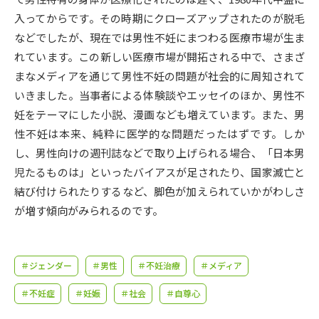
受験準備
資料検索
入ってからです。その時期にクローズアップされたのが脱毛
などでしたが、現在では男性不妊にまつわる医療市場が生ま
志望校・出願校を調べる
れています。この新しい医療市場が開拓される中で、さまざ
まなメディアを通じて男性不妊の問題が社会的に周知されて
併願校選び
受験スケジュールを立てよう
いきました。当事者による体験談やエッセイのほか、男性不
妊をテーマにした小説、漫画なども増えています。また、男
先輩が入学を決めた理由
性不妊は本来、純粋に医学的な問題だったはずです。しか
テレメール全国一斉進学調査
し、男性向けの週刊誌などで取り上げられる場合、「日本男
児たるものは」といったバイアスが足されたり、国家滅亡と
新生活お役立ちガイド
結び付けられたりするなど、脚色が加えられていかがわしさ
が増す傾向がみられるのです。
学問発見
学問検索
＃ジェンダー
＃男性
＃不妊治療
＃メディア
大学で学びたい学問発見
＃不妊症
＃妊娠
＃社会
＃自尊心