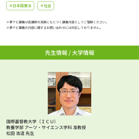
学問のミニ講義「夢ナビ講義」
学問分野解説
＃日本国憲法
＃社会
学問の教科書
夢ナビライブ
※夢ナビ講義は各講師の見解にもとづく講義内容としてご理解ください。
※夢ナビ講義の内容に関するお問い合わせには対応しておりません。
ユーザーサポート
先生情報 / 大学情報
Ｑ＆Ａ よくあるご質問
大学進学IDについて
資料の料金の
受付内容・発送状況の確認
お支払いについて
テレメール
個人情報取扱規定
お支払いサイト
テレメール進学カタログ
特定商取引表記
訂正のご案内
国際基督教大学（ＩＣＵ）
教養学部 アーツ・サイエンス学科 准教授
松田 浩道 先生