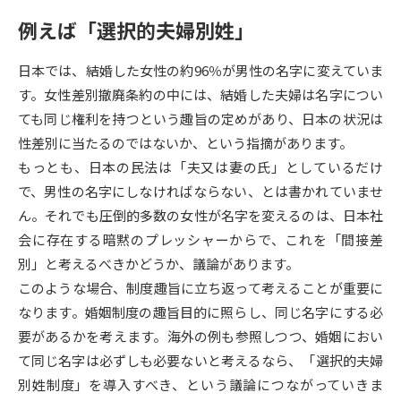
例えば「選択的夫婦別姓」
データサイエンス特集
奨学金・特待生制度特集
日本では、結婚した女性の約96％が男性の名字に変えていま
デジタルパンフレット
進路の３択
す。女性差別撤廃条約の中には、結婚した夫婦は名字につい
ても同じ権利を持つという趣旨の定めがあり、日本の状況は
新学年スタート号特集ページ
新学年スタート号特集ページ
性差別に当たるのではないか、という指摘があります。
（高3生用）
（高2生用）
もっとも、日本の民法は「夫又は妻の氏」としているだけ
SELFBRAND特集ページ
で、男性の名字にしなければならない、とは書かれていませ
ん。それでも圧倒的多数の女性が名字を変えるのは、日本社
オープンキャンパスなどを調べる
会に存在する暗黙のプレッシャーからで、これを「間接差
別」と考えるべきかどうか、議論があります。
オープンキャンパス検索
実施プログラムから探す
このような場合、制度趣旨に立ち返って考えることが重要に
なります。婚姻制度の趣旨目的に照らし、同じ名字にする必
来場型・Web型イベント特集
夢ナビライブ
要があるかを考えます。海外の例も参照しつつ、婚姻におい
て同じ名字は必ずしも必要ないと考えるなら、「選択的夫婦
別姓制度」を導入すべき、という議論につながっていきま