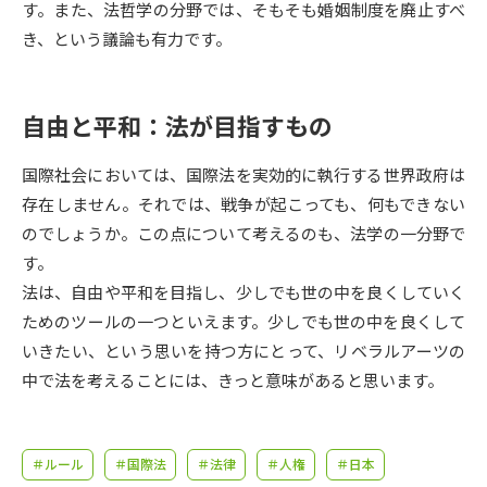
受験準備
資料検索
す。また、法哲学の分野では、そもそも婚姻制度を廃止すべ
き、という議論も有力です。
志望校・出願校を調べる
自由と平和：法が目指すもの
併願校選び
受験スケジュールを立てよう
国際社会においては、国際法を実効的に執行する世界政府は
先輩が入学を決めた理由
存在しません。それでは、戦争が起こっても、何もできない
テレメール全国一斉進学調査
のでしょうか。この点について考えるのも、法学の一分野で
す。
新生活お役立ちガイド
法は、自由や平和を目指し、少しでも世の中を良くしていく
ためのツールの一つといえます。少しでも世の中を良くして
学問発見
学問検索
いきたい、という思いを持つ方にとって、リベラルアーツの
中で法を考えることには、きっと意味があると思います。
大学で学びたい学問発見
＃ルール
＃国際法
＃法律
＃人権
＃日本