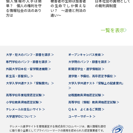
個人情報の入手は簡
被害者の生命は加害者
日本社会の異物として
単？ 個人の権利を守
の生命でしか償えな
の裁判員制度
る情報社会の法のあり
い？ ～道徳と刑法の
方は
違い～
一覧を表示
大学・短大のパンフ・願書を請求 ＞
オープンキャンパス検索 ＞
専門学校のパンフ・願書を請求 ＞
大学院のパンフ・願書を請求 ＞
外国大学日本校・留学関連機関 ＞
新聞奨学会・進学情報誌 ＞
新生活・部屋探し ＞
進学塾・予備校、高卒認定予備校 ＞
大学入学共通テスト「受験案内」 ＞
大学入学共通テスト「受験上の配慮案内」
＞
高等学校卒業程度認定試験 ＞
幼稚園教員資格認定試験 ＞
小学校教員資格認定試験 ＞
高等学校（情報）教員資格認定試験 ＞
テレメールお支払いサイト ＞
Ｑ＆Ａ よくあるご質問 ＞
大学進学IDについて ＞
ユーザーサポート ＞
テレメール進学サイトを管理運営する株式会社フロムページは、個人情報を適切
に取り扱う企業としてプライバシーマークの使用を認められた認定事業者です。