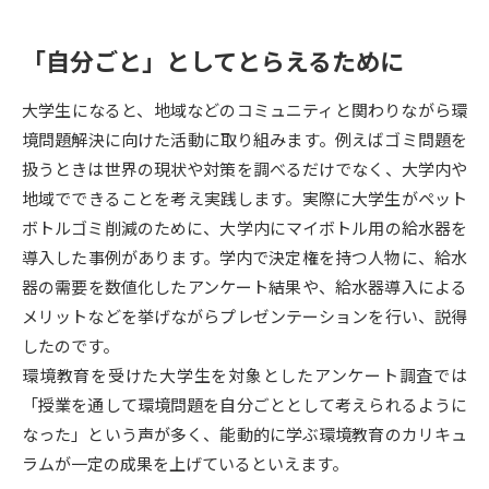
受験準備
資料検索
「自分ごと」としてとらえるために
志望校・出願校を調べる
大学生になると、地域などのコミュニティと関わりながら環
境問題解決に向けた活動に取り組みます。例えばゴミ問題を
併願校選び
受験スケジュールを立てよう
扱うときは世界の現状や対策を調べるだけでなく、大学内や
地域でできることを考え実践します。実際に大学生がペット
先輩が入学を決めた理由
テレメール全国一斉進学調査
ボトルゴミ削減のために、大学内にマイボトル用の給水器を
導入した事例があります。学内で決定権を持つ人物に、給水
新生活お役立ちガイド
器の需要を数値化したアンケート結果や、給水器導入による
メリットなどを挙げながらプレゼンテーションを行い、説得
したのです。
学問発見
学問検索
環境教育を受けた大学生を対象としたアンケート調査では
「授業を通して環境問題を自分ごととして考えられるように
なった」という声が多く、能動的に学ぶ環境教育のカリキュ
大学で学びたい学問発見
ラムが一定の成果を上げているといえます。