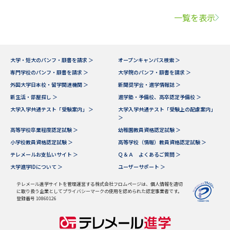
一覧を表示
大学・短大のパンフ・願書を請求 ＞
オープンキャンパス検索 ＞
専門学校のパンフ・願書を請求 ＞
大学院のパンフ・願書を請求 ＞
外国大学日本校・留学関連機関 ＞
新聞奨学会・進学情報誌 ＞
新生活・部屋探し ＞
進学塾・予備校、高卒認定予備校 ＞
大学入学共通テスト「受験案内」 ＞
大学入学共通テスト「受験上の配慮案内」
＞
高等学校卒業程度認定試験 ＞
幼稚園教員資格認定試験 ＞
小学校教員資格認定試験 ＞
高等学校（情報）教員資格認定試験 ＞
テレメールお支払いサイト ＞
Ｑ＆Ａ よくあるご質問 ＞
大学進学IDについて ＞
ユーザーサポート ＞
テレメール進学サイトを管理運営する株式会社フロムページは、個人情報を適切
に取り扱う企業としてプライバシーマークの使用を認められた認定事業者です。
登録番号 10860126