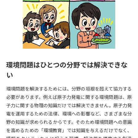
専門学校の資料請求
大学院の資料請求
大学入学共通テスト「受験案
留学・進学関連、塾・予備校
内」の請求
大学入学共通テスト「受験上の
高等学校卒業程度認定試験
配慮案内」の請求
幼稚園教員資格認定試験
小学校教員資格認定試験
環境問題はひとつの分野では解決できな
高等学校（情報）教員資格認定
試験
い
環境問題を解決するためには、分野の垣根を超えて協力する
大学研究
大学検索
必要があります。例えば原子力発電に関する環境問題は、原
子力に関する物理の知識だけでは解決できません。原子力発
電を運用するための法律、環境への影響など、さまざまな分
大学で学べる内容や特徴を調べる
野の知識が求められるからです。そのため環境問題への意識
を高めるための「環境教育」では知識を与えるだけでなく、
国際・グローバルに強い大学特
新増設大学・学部・学科特集
集