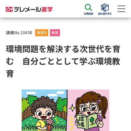
学問検索
資料請求BOX
資料請求
資料検索
講義No.10438
環境学
教育
環境問題を解決する次世代を育
大学・短大の資料種類から請求
む 自分ごととして学ぶ環境教
大学パンフ
学部・学科パンフ
育
総合型選抜・学校推薦型選抜 募
大学入学共通テスト利用選抜の
集要項＆願書
募集要項＆願書
過去問題集
大学・短大以外の資料から請求