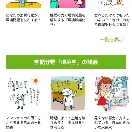
あなたの消費行動が、
触媒の力で環境問題を
食べるだけではもった
環境問題を左右する！
解決する「環境触媒化
いない？ きのこの力
学」
で循環型社会に貢献！
一覧を表示
学問分野「環境学」の講義
マンションの布団干し
時期によって土地を譲
見えない努力に支えら
から考える日本の土地
り合う？ 多民族共生
れている、日本のきれ
問題
を考える
いな水道水