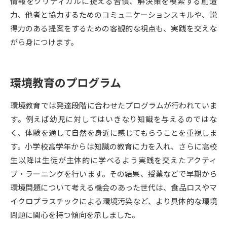
情報をクリティカルに捉える習慣、解決策を模索する創造
力、他者と協力するためのコミュニケーションスキルや、説
データサイエンス特集
奨学金・特待生制度特集
得力のある提案をするための客観的な視点も、実践を交えな
がら身につけます。
デジタルパンフレット
進路の３択
新学年スタート号特集ページ
新学年スタート号特集ページ
環境教育のプログラム
（高3生用）
（高2生用）
SELFBRAND特集ページ
環境教育では発達段階に合わせたプログラムが行われていま
す。例えば幼児に対してはいきなり知識を与えるのではな
オープンキャンパスなどを調べる
く、体験を通して自然を身近に感じてもらうことを重視しま
す。小学校高学年からは知識の教育に力を入れ、さらに高校
オープンキャンパス検索
実施プログラムから探す
生以降は生徒が主体的に学べるよう実践を交えたアクティ
ブ・ラーニングを行います。その結果、授業などで早期から
来場型・Web型イベント特集
夢ナビライブ
環境問題について考える機会のあった世代は、食品ロスやマ
イクロプラスチックによる環境汚染など、より具体的な環境
問題に関心を持つ傾向を示しました。