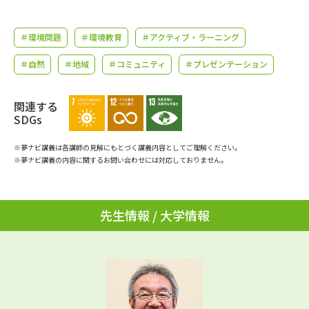
学問のミニ講義「夢ナビ講義」
学問分野解説
＃環境問題
＃環境教育
＃アクティブ・ラーニング
学問の教科書
夢ナビライブ
＃自然
＃地域
＃コミュニティ
＃プレゼンテーション
ユーザーサポート
関連する
SDGs
Ｑ＆Ａ よくあるご質問
大学進学IDについて
※夢ナビ講義は各講師の見解にもとづく講義内容としてご理解ください。
資料の料金の
受付内容・発送状況の確認
※夢ナビ講義の内容に関するお問い合わせには対応しておりません。
お支払いについて
テレメール
個人情報取扱規定
お支払いサイト
先生情報 / 大学情報
テレメール進学カタログ
特定商取引表記
訂正のご案内