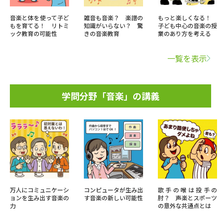
音楽と体を使って子ど
雑音も音楽？ 楽譜の
もっと楽しくなる！
もを育てる！ リトミ
知識がいらない？ 驚
子ども中心の音楽の授
ック教育の可能性
きの音楽教育
業のあり方を考える
一覧を表示
学問分野「音楽」の講義
万人にコミュニケーシ
コンピュータが生み出
歌手の喉は投手の
ョンを生み出す音楽の
す音楽の新しい可能性
肘？ 声楽とスポーツ
力
の意外な共通点とは