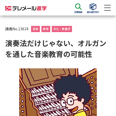
学問検索
資料請求BOX
資料請求
資料検索
講義No.13624
音楽
教育
文化・教養学
演奏法だけじゃない、オルガン
大学・短大の資料種類から請求
を通した音楽教育の可能性
大学パンフ
学部・学科パンフ
総合型選抜・学校推薦型選抜 募
大学入学共通テスト利用選抜の
集要項＆願書
募集要項＆願書
過去問題集
大学・短大以外の資料から請求