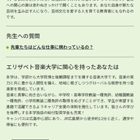
への関心の扉は思わぬきっかけで開くこともあります。あなた自身が新たな
芸術を生み出す人になり、芸術文化を愛する人を育てる教育者にもなれるの
です。
先生への質問
先輩たちはどんな仕事に携わっているの？
エリザベト音楽大学に関心を持ったあなたは
本学は、学部から大学院博士後期課程までを擁する音楽大学です。音楽の実
力と共に豊かな人間性を備え、地域に根ざしつつグローバルな視野を持つ音
楽家を育成しています。
音楽と真摯に向き合いながら、中学校・高等学校教諭一種免許、幼稚園教諭
一種免許、小学校教諭二種免許の取得をめざすことができ、学生が希望する
進路で活躍できるようキャリア支援の体制を強化しています。皆さんの学び
を後押しする本学独自の給付型奨学金も充実！
キャンパスは広島中心部にあり、JR広島駅から徒歩約12分と近く、通学や
帰省にも便利です。