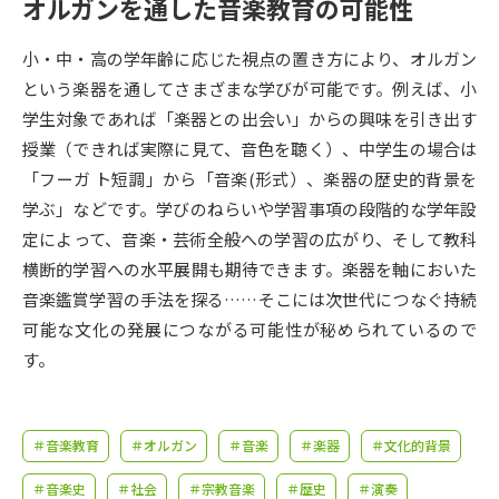
受験準備
資料検索
オルガンを通した音楽教育の可能性
小・中・高の学年齢に応じた視点の置き方により、オルガン
志望校・出願校を調べる
という楽器を通してさまざまな学びが可能です。例えば、小
学生対象であれば「楽器との出会い」からの興味を引き出す
併願校選び
受験スケジュールを立てよう
授業（できれば実際に見て、音色を聴く）、中学生の場合は
「フーガ ト短調」から「音楽(形式）、楽器の歴史的背景を
先輩が入学を決めた理由
学ぶ」などです。学びのねらいや学習事項の段階的な学年設
テレメール全国一斉進学調査
定によって、音楽・芸術全般への学習の広がり、そして教科
横断的学習への水平展開も期待できます。楽器を軸においた
新生活お役立ちガイド
音楽鑑賞学習の手法を探る……そこには次世代につなぐ持続
可能な文化の発展につながる可能性が秘められているので
学問発見
学問検索
す。
大学で学びたい学問発見
＃音楽教育
＃オルガン
＃音楽
＃楽器
＃文化的背景
＃音楽史
＃社会
＃宗教音楽
＃歴史
＃演奏