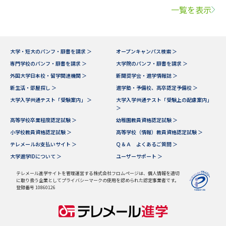
一覧を表示
大学・短大のパンフ・願書を請求 ＞
オープンキャンパス検索 ＞
専門学校のパンフ・願書を請求 ＞
大学院のパンフ・願書を請求 ＞
外国大学日本校・留学関連機関 ＞
新聞奨学会・進学情報誌 ＞
新生活・部屋探し ＞
進学塾・予備校、高卒認定予備校 ＞
大学入学共通テスト「受験案内」 ＞
大学入学共通テスト「受験上の配慮案内」
＞
高等学校卒業程度認定試験 ＞
幼稚園教員資格認定試験 ＞
小学校教員資格認定試験 ＞
高等学校（情報）教員資格認定試験 ＞
テレメールお支払いサイト ＞
Ｑ＆Ａ よくあるご質問 ＞
大学進学IDについて ＞
ユーザーサポート ＞
テレメール進学サイトを管理運営する株式会社フロムページは、個人情報を適切
に取り扱う企業としてプライバシーマークの使用を認められた認定事業者です。
登録番号 10860126