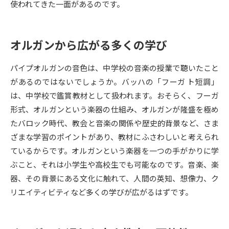
使われてきた一面があるのです。
データサイエンス特集
奨学金・特待生制度特集
オルガンから広がる多くの学び
デジタルパンフレット
進路の３択
パイプオルガンの音色は、中学校の音楽の授業で聴いたこと
新学年スタート号特集ページ
新学年スタート号特集ページ
があるのではないでしょうか。バッハの「フーガ ト短調」
（高3生用）
（高2生用）
は、中学校で鑑賞教材として扱われます。おそらく、フーガ
SELFBRAND特集ページ
形式、オルガンという楽器の仕組み、オルガンが隆盛を極め
たバロック時代、教会と音楽の関係や歴史的背景など、さま
オープンキャンパスなどを調べる
ざまな学習のポイントがあり、教材にふさわしいと考えられ
ているからです。オルガンという楽器を一つの手がかりに学
オープンキャンパス検索
実施プログラムから探す
ぶこと、それは小学生や高校生でも可能なのです。音楽、楽
器、その背景にある文化に触れて、人間の英知、想像力、ク
来場型・Web型イベント特集
夢ナビライブ
リエイティビティなど多くの学びが広がるはずです。