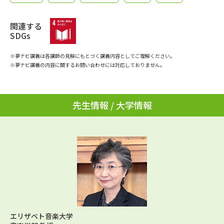
学問のミニ講義「夢ナビ講義」
学問分野解説
関連する
学問の教科書
夢ナビライブ
SDGs
※夢ナビ講義は各講師の見解にもとづく講義内容としてご理解ください。
ユーザーサポート
※夢ナビ講義の内容に関するお問い合わせには対応しておりません。
Ｑ＆Ａ よくあるご質問
大学進学IDについて
先生情報 / 大学情報
資料の料金の
受付内容・発送状況の確認
お支払いについて
テレメール
個人情報取扱規定
お支払いサイト
テレメール進学カタログ
特定商取引表記
訂正のご案内
エリザベト音楽大学