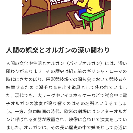
専門学校の資料請求
大学院の資料請求
大学入学共通テスト「受験案
留学・進学関連、塾・予備校
内」の請求
大学入学共通テスト「受験上の
高等学校卒業程度認定試験
配慮案内」の請求
人間の娯楽とオルガンの深い関わり
幼稚園教員資格認定試験
小学校教員資格認定試験
人間の文化や生活とオルガン（パイプオルガン）には、深い
高等学校（情報）教員資格認定
試験
関わりがあります。その歴史は紀元前のギリシャ・ローマの
時代にさかのぼり、円形競技場での闘技会において競技者を
鼓舞するために派手な音を出す道具として使われていまし
大学研究
大学検索
た。現代でも、大リーグやアイスホッケーなどで試合中に電
子オルガンの演奏が鳴り響くのはその名残といえるでしょ
う。一方、無声映画の時代、欧米の劇場にはシアターオルガ
大学で学べる内容や特徴を調べる
ンと呼ばれる楽器が設置され、映像に合わせて演奏をしてい
国際・グローバルに強い大学特
ました。オルガンは、その長い歴史の中で娯楽として身近に
新増設大学・学部・学科特集
集