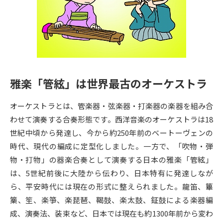
専門学校の資料請求
大学院の資料請求
大学入学共通テスト「受験案
留学・進学関連、塾・予備校
内」の請求
大学入学共通テスト「受験上の
高等学校卒業程度認定試験
配慮案内」の請求
雅楽「管絃」は世界最古のオーケストラ
幼稚園教員資格認定試験
小学校教員資格認定試験
オーケストラとは、管楽器・弦楽器・打楽器の楽器を組み合
高等学校（情報）教員資格認定
試験
わせて演奏する合奏形態です。西洋音楽のオーケストラは18
世紀中頃から発達し、今から約250年前のベートーヴェンの
時代、現代の編成に定型化しました。一方で、「吹物・弾
大学研究
大学検索
物・打物」の器楽合奏として演奏する日本の雅楽「管絃」
は、5世紀前後に大陸から伝わり、日本特有に発達しなが
ら、平安時代には現在の形式に整えられました。龍笛、篳
大学で学べる内容や特徴を調べる
篥、笙、楽箏、楽琵琶、鞨鼓、楽太鼓、鉦鼓による楽器編
国際・グローバルに強い大学特
成、演奏法、装束など、日本では現在も約1300年前から変わ
新増設大学・学部・学科特集
集