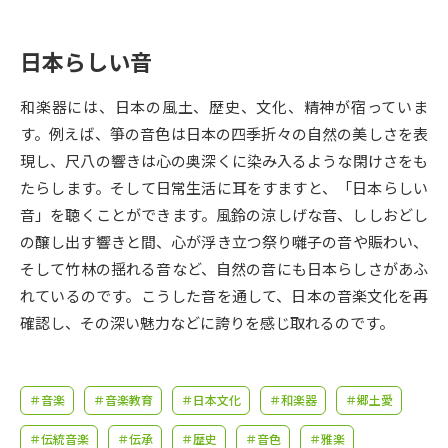
受験準備
資料検索
日本らしい音
志望校・出願校を調べる
和楽器には、日本の風土、歴史、文化、精神が宿っていま
併願校選び
受験スケジュールを立てよう
す。例えば、箏の音色は日本の四季折々の自然の美しさを表
現し、尺八の響きは心の奥深くに染み入るような閑けさをも
先輩が入学を決めた理由
たらします。そして日常生活に耳をすますと、「日本らしい
テレメール全国一斉進学調査
音」を聴くことができます。風鈴の涼しげな音、ししおどし
の醸し出す響きと間、心が浮き立つ祭り囃子の音や賑わい、
新生活お役立ちガイド
そして竹林の揺れる音など、自然の音にも日本らしさがあふ
れているのです。こうした音を通して、日本の音楽文化を再
学問発見
学問検索
確認し、その深い魅力などに誇りを感じ取れるのです。
大学で学びたい学問発見
＃音楽
＃音楽教育
＃日本文化
＃和楽器
＃郷土愛
＃伝統音楽
＃伝承
＃歴史
＃音色
＃雅楽