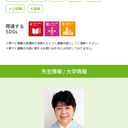
学問のミニ講義「夢ナビ講義」
学問分野解説
＃三味線
＃器楽
学問の教科書
夢ナビライブ
関連する
SDGs
ユーザーサポート
※夢ナビ講義は各講師の見解にもとづく講義内容としてご理解ください。
※夢ナビ講義の内容に関するお問い合わせには対応しておりません。
Ｑ＆Ａ よくあるご質問
大学進学IDについて
資料の料金の
受付内容・発送状況の確認
お支払いについて
先生情報 / 大学情報
テレメール
個人情報取扱規定
お支払いサイト
テレメール進学カタログ
特定商取引表記
訂正のご案内