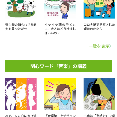
微生物の知られざる能
イヤイヤ期の子ども
コロナ禍で見直された
力を見つけだせ
に、大人はどう接すれ
観光のかたち
ばいいの？
一覧を表示
関心ワード「音楽」の講義
AIで、人の心に寄り添
「音環境」をデザイン
古典は「妄想力」で楽