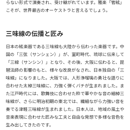
らない形式で演奏され、受け継がれています。雅楽「管絃」
こそが、世界最古のオーケストラと言えるでしょう。
データサイエンス特集
奨学金・特待生制度特集
デジタルパンフレット
進路の３択
三味線の伝播と匠み
新学年スタート号特集ページ
新学年スタート号特集ページ
日本の絃楽器である三味線も大陸から伝わった楽器です。中
（高3生用）
（高2生用）
国の「三弦（サンシェン）」が、室町時代、琉球に伝来して
SELFBRAND特集ページ
「三線（サンシン）」となり、その後、大阪に伝わると、琵
琶法師の影響のもと、様々な改良がなされ、日本独自の「三
オープンキャンパスなどを調べる
味線」になりました。大阪では、人形浄瑠璃の勇壮な語りに
合わせた太棹三味線に、力強く弾くバチが生まれました。ま
オープンキャンパス検索
実施プログラムから探す
た江戸時代には、歌舞伎に合わせた粋で華やかな音の細棹三
味線が、さらに明治初期の東北では、繊細ながら力強い音を
来場型・Web型イベント特集
夢ナビライブ
奏でる津軽三味線が生まれました。日本人は、地域の風土や
音楽表現に合わせた匠みな工夫と自由な発想で多様な音色を
生み出してきたのです。