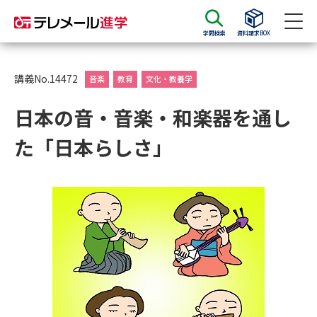
学問検索
資料請求BOX
資料請求
資料検索
講義No.14472
音楽
教育
文化・教養学
日本の音・音楽・和楽器を通し
大学・短大の資料種類から請求
た「日本らしさ」
大学パンフ
学部・学科パンフ
総合型選抜・学校推薦型選抜 募
大学入学共通テスト利用選抜の
集要項＆願書
募集要項＆願書
過去問題集
大学・短大以外の資料から請求