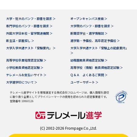
大学・短大のパンフ・願書を請求 ＞
オープンキャンパス検索 ＞
専門学校のパンフ・願書を請求 ＞
大学院のパンフ・願書を請求 ＞
外国大学日本校・留学関連機関 ＞
新聞奨学会・進学情報誌 ＞
新生活・部屋探し ＞
進学塾・予備校、高卒認定予備校 ＞
大学入学共通テスト「受験案内」 ＞
大学入学共通テスト「受験上の配慮案内」
＞
高等学校卒業程度認定試験 ＞
幼稚園教員資格認定試験 ＞
小学校教員資格認定試験 ＞
高等学校（情報）教員資格認定試験 ＞
テレメールお支払いサイト ＞
Ｑ＆Ａ よくあるご質問 ＞
大学進学IDについて ＞
ユーザーサポート ＞
テレメール進学サイトを管理運営する株式会社フロムページは、個人情報を適切
に取り扱う企業としてプライバシーマークの使用を認められた認定事業者です。
登録番号 10860126
(C) 2002-2026 Frompage.Co.,Ltd.