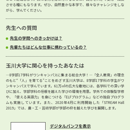
させる糧にもなります。ぜひ、自然豊かな本学で、様々なチャレンジをしな
がら、学んでください。
先生への質問
先生の学問へのきっかけは？
先輩たちはどんな仕事に携わっているの？
玉川大学に関心を持ったあなたは
―8学部17学科がワンキャンパスに集まる総合大学！―「全人教育」の理念
のもと“「人」を育てる”ことをめざす玉川大学は、8学部17学科の学生がワ
ンキャンパスで学んでいます。61万㎡の広大な敷地には、各学科での深い学
びに加え、学部学科の垣根を越えた学びの環境を用意。学外での体験型学修
や、「使える英語力」を身につける「ELFプログラム」などの独自プログラ
ムも実施しています。また、2020年4月に利用開始した「STREAM Hall
2019」では、農・工・芸術学部が学部の枠を越えた学びを展開します。
デジタルパンフを表示