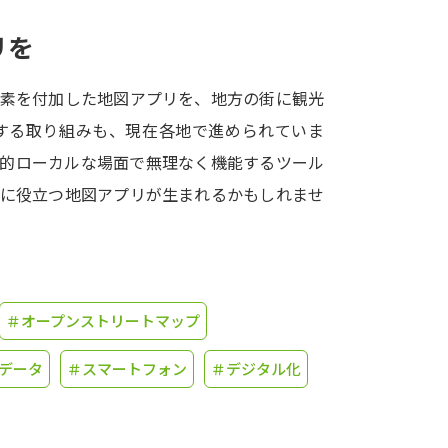
リを
学問発見
要素を付加した地図アプリを、地方の街に観光
大学で学びたい学問発見
する取り組みも、現在各地で進められていま
較的ローカルな場面で無理なく機能するツール
学問のミニ講義「夢ナビ講義」
学問分
化に役立つ地図アプリが生まれるかもしれませ
ユーザーサポート
＃オープンストリートマップ
Ｑ＆Ａ よくあるご質問
大学進学IDにつ
資料の料金の
お支払いについて
受付内容
データ
＃スマートフォン
＃デジタル化
個人情報取扱規定
特定商取引表記
お
受験情報リンク