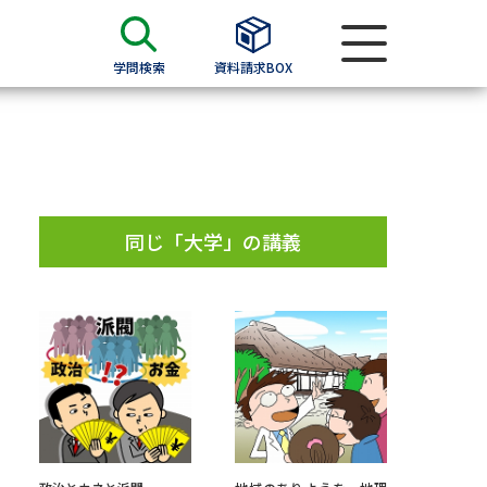
学問検索
資料請求BOX
資料検索
求
同じ「大学」の講義
願書
＆願書
過去問題集
求
留学・進学関連、塾・予備校