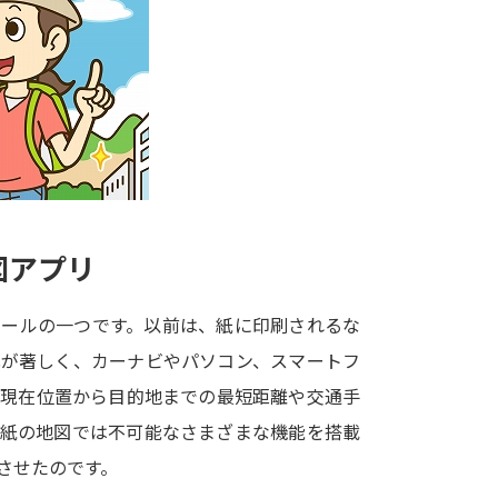
大学入学共通テスト「受験案内」の請求
大学入学共通テスト「受験上の配慮案内
幼稚園教員資格認定試験
小学校教員資
高等学校（情報）教員資格認定試験
大学研究
図アプリ
大学で学べる内容や特徴を調
ツールの一つです。以前は、紙に印刷されるな
化が著しく、カーナビやパソコン、スマートフ
新増設大学・学部・学科特集
国際・グ
。現在位置から目的地までの最短距離や交通手
データサイエンス特集
奨学金・特待生
、紙の地図では不可能なさまざまな機能を搭載
進路の３択
新学年スタート号特集ペー
させたのです。
新学年スタート号特集ページ（高2生用