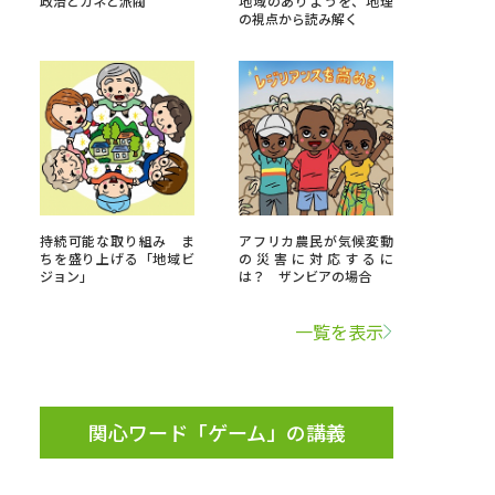
政治とカネと派閥
地域のありようを、地理
の視点から読み解く
」の請求
高等学校卒業程度認定試験
格認定試験
大学検索
持続可能な取り組み ま
アフリカ農民が気候変動
ちを盛り上げる「地域ビ
の災害に対応するに
ジョン」
は？ ザンビアの場合
べる
一覧を表示
ローバルに強い大学特集
制度特集
デジタルパンフレット
関心ワード「ゲーム」の講義
ジ（高3生用）
）