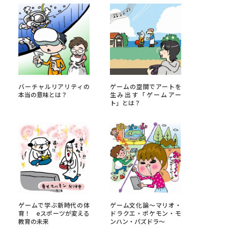
べる
ムから探す
ライブ
バーチャルリアリティの
ゲームの空間でアートを
本当の意味とは？
生み出す「ゲームアー
ト」とは？
資料検索
う
先輩が入学を決めた理由
ゲームで学ぶ新時代の体
ゲーム文化論～マリオ・
役立ちガイド
育！ eスポーツが変える
ドラクエ・ポケモン・モ
教育の未来
ンハン・パズドラ～