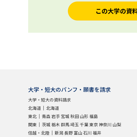
この大学の資
大学・短大のパンフ・願書を請求
大学・短大の資料請求
北海道
北海道
東北
青森
岩手
宮城
秋田
山形
福島
関東
茨城
栃木
群馬
埼玉
千葉
東京
神奈川
山梨
信越・北陸
新潟
長野
富山
石川
福井