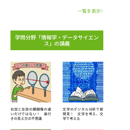
一覧を表示
学問検索
学問分野「情報学・データサイエン
ス」の講義
野解説
学問の教科書
夢ナビライブ
いて
このサイトについて
・発送状況の確認
テレメール
お支払いサイト
右目と左目の網膜像の違
文学のデジタル分析で新
いだけではない！ 奥行
発見！ 文学を考え、文
問合せ先
テレメール進学カタログ
訂正のご案内
きの見え方の不思議
学で考える