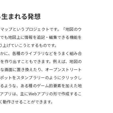
SELFBRAND特集ページ
ら生まれる発想
オープンキャンパスなどを調
トマップというプロジェクトです。「地図のウ
オープンキャンパス検索
実施プログラ
誰でも地図上に情報を追記・編集できる機能を
来場型・Web型イベント特集
夢ナビ
り上げていこうとするものです。
ほかに、各種のライブラリなどをうまく組み合
リを作り出すこともできます。例えば、地図の
受験準備
うな画面に置き換えたり、オープンストリート
スポットをスタンプラリーのようにクリックし
志望校・出願校を調べる
するような、ある種のゲーム的要素を加えた地
アプリは、主にWebアプリの形で作成するこ
併願校選び
受験スケジュールを立てよ
く動作させることができます。
テレメール全国一斉進学調査
新生活お