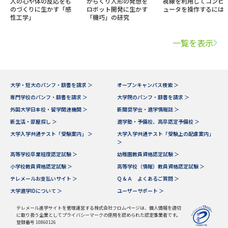
人の心や体の反応をも
からくり人形の発想を
視線を利用してコンピ
のづくりに生かす「感
ロボット開発に生かす
ュータを操作するには
性工学」
「機巧」の研究
一覧を表示
大学・短大のパンフ・願書を請求 ＞
オープンキャンパス検索 ＞
専門学校のパンフ・願書を請求 ＞
大学院のパンフ・願書を請求 ＞
外国大学日本校・留学関連機関 ＞
新聞奨学会・進学情報誌 ＞
新生活・部屋探し ＞
進学塾・予備校、高卒認定予備校 ＞
大学入学共通テスト「受験案内」 ＞
大学入学共通テスト「受験上の配慮案内」
＞
高等学校卒業程度認定試験 ＞
幼稚園教員資格認定試験 ＞
小学校教員資格認定試験 ＞
高等学校（情報）教員資格認定試験 ＞
テレメールお支払いサイト ＞
Ｑ＆Ａ よくあるご質問 ＞
大学進学IDについて ＞
ユーザーサポート ＞
テレメール進学サイトを管理運営する株式会社フロムページは、個人情報を適切
に取り扱う企業としてプライバシーマークの使用を認められた認定事業者です。
登録番号 10860126