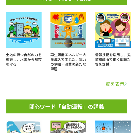
土地の持つ自然の力を
再生可能エネルギー大
情報技術を活用し、児
復元し、水害から都市
量導入で生じた、電力
童相談所で働く職員た
を守る
の供給・消費の新たな
ちを支援！
課題
一覧を表示
関心ワード「自動運転」の講義