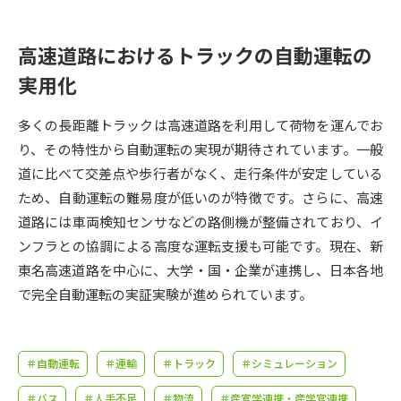
受験準備
資料検索
高速道路におけるトラックの自動運転の
志望校・出願校を調べる
実用化
併願校選び
受験スケジュールを立てよう
多くの長距離トラックは高速道路を利用して荷物を運んでお
り、その特性から自動運転の実現が期待されています。一般
先輩が入学を決めた理由
テレメール全国一斉進学調査
道に比べて交差点や歩行者がなく、走行条件が安定している
ため、自動運転の難易度が低いのが特徴です。さらに、高速
新生活お役立ちガイド
道路には車両検知センサなどの路側機が整備されており、イ
ンフラとの協調による高度な運転支援も可能です。現在、新
東名高速道路を中心に、大学・国・企業が連携し、日本各地
学問発見
学問検索
で完全自動運転の実証実験が進められています。
大学で学びたい学問発見
＃自動運転
＃運輸
＃トラック
＃シミュレーション
＃バス
＃人手不足
＃物流
＃産官学連携・産学官連携