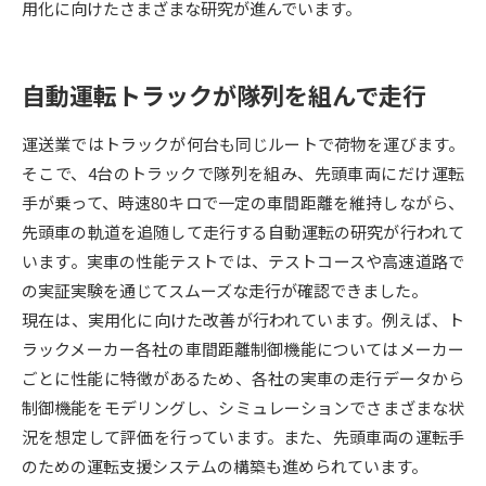
用化に向けたさまざまな研究が進んでいます。
データサイエンス特集
奨学金・特待生制度特集
自動運転トラックが隊列を組んで走行
デジタルパンフレット
進路の３択
運送業ではトラックが何台も同じルートで荷物を運びます。
新学年スタート号特集ページ
新学年スタート号特集ページ
そこで、4台のトラックで隊列を組み、先頭車両にだけ運転
（高3生用）
（高2生用）
手が乗って、時速80キロで一定の車間距離を維持しながら、
SELFBRAND特集ページ
先頭車の軌道を追随して走行する自動運転の研究が行われて
います。実車の性能テストでは、テストコースや高速道路で
オープンキャンパスなどを調べる
の実証実験を通じてスムーズな走行が確認できました。
現在は、実用化に向けた改善が行われています。例えば、ト
オープンキャンパス検索
実施プログラムから探す
ラックメーカー各社の車間距離制御機能についてはメーカー
ごとに性能に特徴があるため、各社の実車の走行データから
来場型・Web型イベント特集
夢ナビライブ
制御機能をモデリングし、シミュレーションでさまざまな状
況を想定して評価を行っています。また、先頭車両の運転手
のための運転支援システムの構築も進められています。