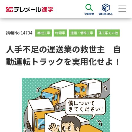
学問検索
資料請求BOX
資料請求
資料検索
講義No.14734
機械工学
物理学
通信・情報工学
理工系その他
人手不足の運送業の救世主 自
大学・短大の資料種類から請求
動運転トラックを実用化せよ！
大学パンフ
学部・学科パンフ
総合型選抜・学校推薦型選抜 募
大学入学共通テスト利用選抜の
集要項＆願書
募集要項＆願書
過去問題集
大学・短大以外の資料から請求