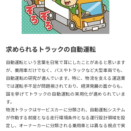
専門学校の資料請求
大学院の資料請求
大学入学共通テスト「受験案
留学・進学関連、塾・予備校
内」の請求
大学入学共通テスト「受験上の
高等学校卒業程度認定試験
配慮案内」の請求
求められるトラックの自動運転
幼稚園教員資格認定試験
小学校教員資格認定試験
自動運転という言葉を日常で耳にしたことがあると思います
高等学校（情報）教員資格認定
試験
が、乗用車だけでなく、バスやトラックなど大型車両でも、
自動運転の研究が進んでいます。特に、物流を支える運送業
では運転手不足が問題視されており、経済発展の面からも、
大学研究
大学検索
国を挙げてトラックの自動運転の実用化が進められていま
す。
物流トラックはサービスカーに分類され、自動運転システム
大学で学べる内容や特徴を調べる
が作動する前提となる走行環境条件となる運行設計領域を設
国際・グローバルに強い大学特
定し、オーナーカーに分類される乗用車とは異なる視点で実
新増設大学・学部・学科特集
集