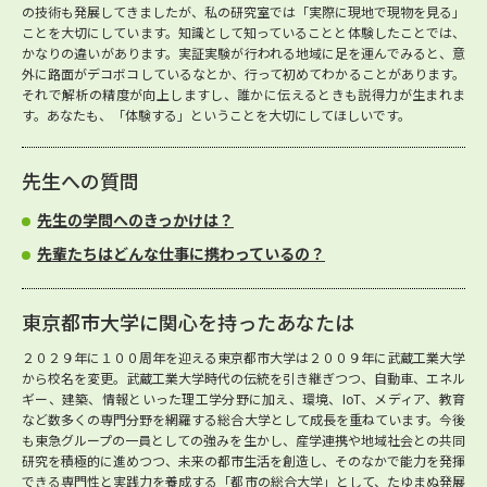
の技術も発展してきましたが、私の研究室では「実際に現地で現物を見る」
ことを大切にしています。知識として知っていることと体験したことでは、
かなりの違いがあります。実証実験が行われる地域に足を運んでみると、意
外に路面がデコボコしているなとか、行って初めてわかることがあります。
それで解析の精度が向上しますし、誰かに伝えるときも説得力が生まれま
す。あなたも、「体験する」ということを大切にしてほしいです。
先生への質問
先生の学問へのきっかけは？
先輩たちはどんな仕事に携わっているの？
東京都市大学に関心を持ったあなたは
２０２９年に１００周年を迎える東京都市大学は２００９年に武蔵工業大学
から校名を変更。武蔵工業大学時代の伝統を引き継ぎつつ、自動車、エネル
ギー、建築、情報といった理工学分野に加え、環境、IoT、メディア、教育
など数多くの専門分野を網羅する総合大学として成長を重ねています。今後
も東急グループの一員としての強みを生かし、産学連携や地域社会との共同
研究を積極的に進めつつ、未来の都市生活を創造し、そのなかで能力を発揮
できる専門性と実践力を養成する「都市の総合大学」として、たゆまぬ発展