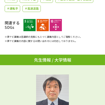
学問のミニ講義「夢ナビ講義」
学問分野解説
＃運転手
＃高速道路
学問の教科書
夢ナビライブ
関連する
SDGs
ユーザーサポート
※夢ナビ講義は各講師の見解にもとづく講義内容としてご理解ください。
Ｑ＆Ａ よくあるご質問
大学進学IDについて
※夢ナビ講義の内容に関するお問い合わせには対応しておりません。
資料の料金の
受付内容・発送状況の確認
お支払いについて
先生情報 / 大学情報
テレメール
個人情報取扱規定
お支払いサイト
テレメール進学カタログ
特定商取引表記
訂正のご案内