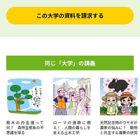
この大学の資料を請求する
同じ「大学」の講義
樹木の内生菌って
ローマの遺跡に倣
天然記念物のウサギが
何？ 森林生態系の不
え！ 人間の暮らしを
農家の悩みに？ 動物
思議を探る
支える土木工学
と共生する農業の研究