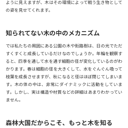
ように見えますが、木はその環境によって戦う生き物として
の姿を見せてくれます。
データサイエンス特集
奨学金・特待生制度特集
デジタルパンフレット
進路の３択
知られてない木の中のメカニズム
新学年スタート号特集ページ
新学年スタート号特集ページ
では私たちの周囲にある公園の木や街路樹は、日の光でただ
（高3生用）
（高2生用）
すくすくと成長しているだけなのでしょうか。年輪を観察す
SELFBRAND特集ページ
ると、四季を通して水を通す細胞の径が変化しているのがわ
かります。春は細胞の径を大きくして、水をぐんぐん吸って
オープンキャンパスなどを調べる
枝葉を成長させますが、秋になると径はほぼ閉じてしまいま
す。木の体の中は、非常にダイナミックに活動をしていま
オープンキャンパス検索
実施プログラムから探す
す。しかし、実は構造や材質などの詳細はあまりわかってい
ません。
来場型・Web型イベント特集
夢ナビライブ
森林大国だからこそ、もっと木を知る