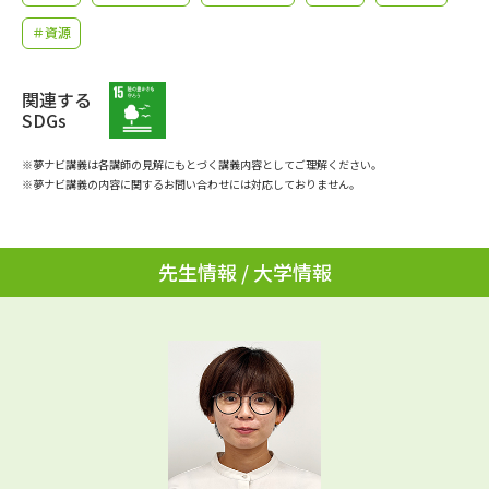
学問のミニ講義「夢ナビ講義」
学問分野解説
＃資源
学問の教科書
夢ナビライブ
関連する
SDGs
ユーザーサポート
※夢ナビ講義は各講師の見解にもとづく講義内容としてご理解ください。
※夢ナビ講義の内容に関するお問い合わせには対応しておりません。
Ｑ＆Ａ よくあるご質問
大学進学IDについて
資料の料金の
受付内容・発送状況の確認
お支払いについて
先生情報 / 大学情報
テレメール
個人情報取扱規定
お支払いサイト
テレメール進学カタログ
特定商取引表記
訂正のご案内