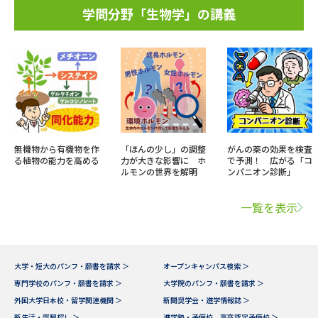
学問分野「生物学」の講義
無機物から有機物を作
「ほんの少し」の調整
がんの薬の効果を検査
る植物の能力を高める
力が大きな影響に ホ
で予測！ 広がる「コ
ルモンの世界を解明
ンパニオン診断」
一覧を表示
大学・短大のパンフ・願書を請求 ＞
オープンキャンパス検索 ＞
専門学校のパンフ・願書を請求 ＞
大学院のパンフ・願書を請求 ＞
外国大学日本校・留学関連機関 ＞
新聞奨学会・進学情報誌 ＞
新生活・部屋探し ＞
進学塾・予備校、高卒認定予備校 ＞