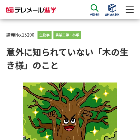
学問検索
資料請求BOX
資料請求
資料検索
講義No.15200
生物学
農業工学・林学
意外に知られていない「木の生
大学・短大の資料種類から請求
き様」のこと
大学パンフ
学部・学科パンフ
総合型選抜・学校推薦型選抜 募
大学入学共通テスト利用選抜の
集要項＆願書
募集要項＆願書
過去問題集
大学・短大以外の資料から請求