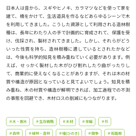
受験準備
資料検索
日本人は昔から、スギやヒノキ、カラマツなどを使って家を
建て、橋をかけて、生活道具を作るなどあらゆるシーンで木
志望校・出願校を調べる
を利用してきました。こうした資源として利用される造林樹
種は、長年にわたり人の手で計画的に育成されて、保護を受
併願校選び
受験スケジュールを立てよう
け、伐採され、製材されてきました。しかし、それらがどう
いった性質を持ち、造林樹種に適しているとされたかなど
先輩が入学を決めた理由
は、今後も科学的知見を積み重ねていく必要があります。例
テレメール全国一斉進学調査
えば、せっかく製材した木がひび割れしたり曲がったりし
て、商業的に使えなくなることがありますが、それは木の材
新生活お役立ちガイド
質や構造が原因となっていると見てよいでしょう。知見を積
み重ね、木の材質や構造が解明できれば、加工過程での不測
学問発見
学問検索
の事態を回避でき、木材ロスの削減にもつながります。
大学で学びたい学問発見
＃木・樹木
＃生存戦略
＃木材
＃年輪
＃杉
＃森林
＃植林・造林
＃檜(ひのき)
＃競争
＃街路樹