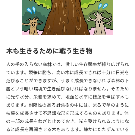
専門学校の資料請求
大学院の資料請求
大学入学共通テスト「受験案
留学・進学関連、塾・予備校
内」の請求
大学入学共通テスト「受験上の
高等学校卒業程度認定試験
配慮案内」の請求
木も生きるために戦う生き物
幼稚園教員資格認定試験
小学校教員資格認定試験
人の手の入らない森林では、激しい生存競争が繰り広げられ
高等学校（情報）教員資格認定
試験
ています。競争に勝ち、高い木に成長できれば十分に日光を
浴びることができますが、うまく成長できなければ森林の下
層という暗い環境で生き延びなければなりません。そのため
大学研究
大学検索
に光や水分、栄養を求めて、地面と水平に枝葉を伸ばす木も
あります。耐陰性のある針葉樹の中には、まるで傘のように
枝葉を成長させて不思議な形を形成するものもあります。体
大学で学べる内容や特徴を調べる
の一部の成長をわざと止めておき、光を受けられるようにな
国際・グローバルに強い大学特
ると成長を再開させる木もあります。静かにたたずんでいる
新増設大学・学部・学科特集
集