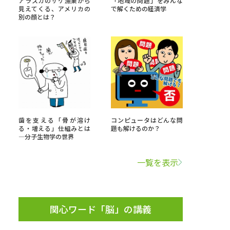
アラスカのサケ漁業から
「地域の問題」をみんな
見えてくる、アメリカの
で解くための経済学
別の顔とは？
」の請求
高等学校卒業程度認定試験
格認定試験
大学検索
歯を支える「骨が溶け
コンピュータはどんな問
る・増える」仕組みとは
題も解けるのか？
―分子生物学の世界
べる
一覧を表示
ローバルに強い大学特集
制度特集
デジタルパンフレット
ジ（高3生用）
関心ワード「脳」の講義
）