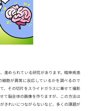
大学入学共通テスト「受験案内」の請求
大学入学共通テスト「受験上の配慮案内
幼稚園教員資格認定試験
小学校教員資
高等学校（情報）教員資格認定試験
大学研究
大学で学べる内容や特徴を調
と、進められている研究があります。精神疾患
の細胞が異常に反応しているかを調べるので
新増設大学・学部・学科特集
国際・グ
して、その切片をスライドガラスに乗せて撮影
データサイエンス特集
奨学金・特待生
わせて脳全体の画像を作りますが、この方法は
進路の３択
新学年スタート号特集ペー
像がきれいにつながらないなど、多くの課題が
新学年スタート号特集ページ（高2生用