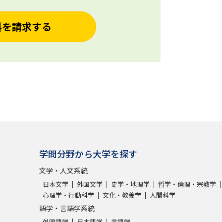
料を請求する
学問分野から大学を探す
文学・人文系統
日本文学
外国文学
史学・地理学
哲学・倫理・宗教学
心理学・行動科学
文化・教養学
人間科学
語学・言語学系統
外国語学
日本語学
言語学