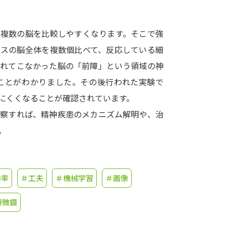
学問発見
、複数の脳を比較しやすくなります。そこで強
ウスの脳全体を複数個比べて、反応している細
大学で学びたい学問発見
されてこなかった脳の「前障」という領域の神
ことがわかりました。その後行われた実験で
学問のミニ講義「夢ナビ講義」
学問分
にくくなることが確認されています。
観察すれば、精神疾患のメカニズム解明や、治
。
ユーザーサポート
Ｑ＆Ａ よくあるご質問
大学進学IDにつ
効率
＃工夫
＃機械学習
＃画像
資料の料金の
お支払いについて
受付内容
個人情報取扱規定
特定商取引表記
お
顕微鏡
受験情報リンク