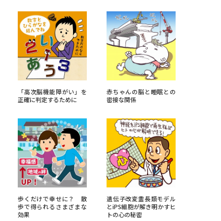
べる
ムから探す
ライブ
「高次脳機能障がい」を
赤ちゃんの脳と睡眠との
正確に判定するために
密接な関係
資料検索
う
先輩が入学を決めた理由
歩くだけで幸せに？ 散
遺伝子改変霊長類モデル
役立ちガイド
歩で得られるさまざまな
とiPS細胞が解き明かすヒ
効果
トの心の秘密