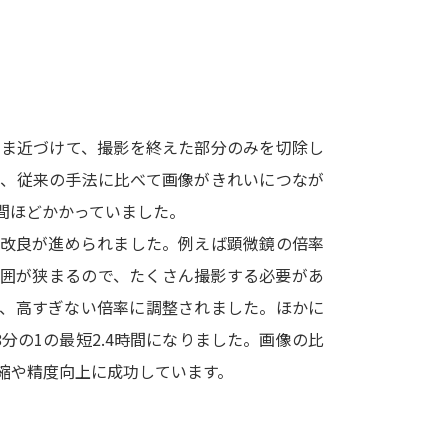
SELFBRAND特集ページ
オープンキャンパスなどを調
オープンキャンパス検索
実施プログラ
まま近づけて、撮影を終えた部分のみを切除し
来場型・Web型イベント特集
夢ナビ
と、従来の手法に比べて画像がきれいにつなが
間ほどかかっていました。
の改良が進められました。例えば顕微鏡の倍率
受験準備
範囲が狭まるので、たくさん撮影する必要があ
の、高すぎない倍率に調整されました。ほかに
志望校・出願校を調べる
分の1の最短2.4時間になりました。画像の比
縮や精度向上に成功しています。
併願校選び
受験スケジュールを立てよ
テレメール全国一斉進学調査
新生活お