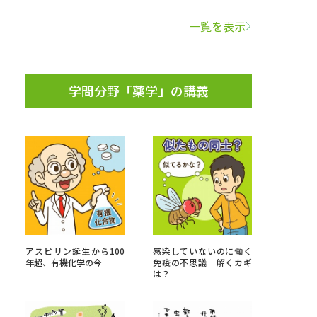
一覧を表示
学問検索
学問分野「薬学」の講義
野解説
学問の教科書
夢ナビライブ
いて
このサイトについて
アスピリン誕生から100
感染していないのに働く
・発送状況の確認
テレメール
お支払いサイト
年超、有機化学の今
免疫の不思議 解くカギ
は？
問合せ先
テレメール進学カタログ
訂正のご案内