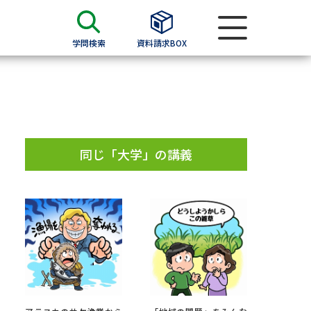
学問検索
資料請求BOX
資料検索
求
同じ「大学」の講義
願書
＆願書
過去問題集
求
留学・進学関連、塾・予備校