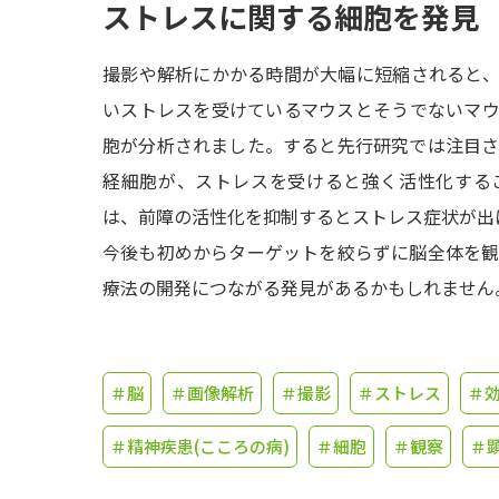
ストレスに関する細胞を発見
撮影や解析にかかる時間が大幅に短縮されると
いストレスを受けているマウスとそうでないマ
胞が分析されました。すると先行研究では注目
経細胞が、ストレスを受けると強く活性化する
は、前障の活性化を抑制するとストレス症状が出
今後も初めからターゲットを絞らずに脳全体を
療法の開発につながる発見があるかもしれません
＃脳
＃画像解析
＃撮影
＃ストレス
＃
＃精神疾患(こころの病)
＃細胞
＃観察
＃