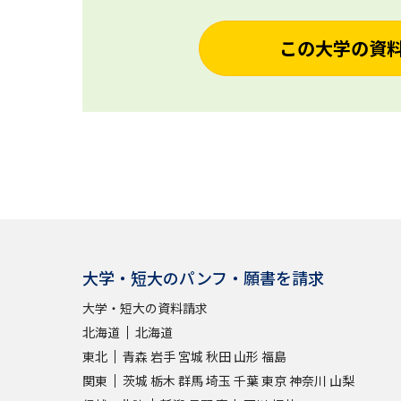
この大学の資
大学・短大のパンフ・願書を請求
大学・短大の資料請求
北海道
北海道
東北
青森
岩手
宮城
秋田
山形
福島
関東
茨城
栃木
群馬
埼玉
千葉
東京
神奈川
山梨