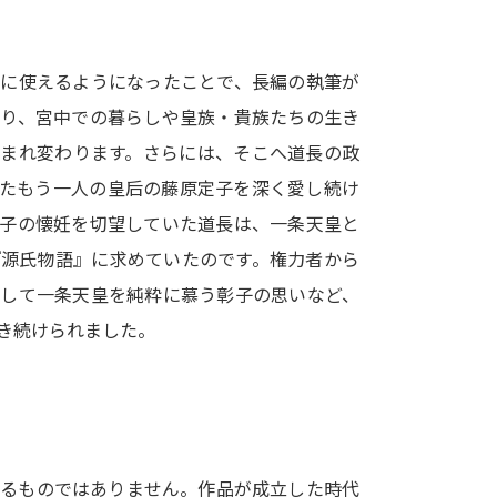
SELFBRAND特集ページ
由に使えるようになったことで、長編の執筆が
オープンキャンパスなどを調
入り、宮中での暮らしや皇族・貴族たちの生き
オープンキャンパス検索
実施プログラ
生まれ変わります。さらには、そこへ道長の政
来場型・Web型イベント特集
夢ナビ
したもう一人の皇后の藤原定子を深く愛し続け
彰子の懐妊を切望していた道長は、一条天皇と
『源氏物語』に求めていたのです。権力者から
受験準備
そして一条天皇を純粋に慕う彰子の思いなど、
き続けられました。
志望校・出願校を調べる
併願校選び
受験スケジュールを立てよ
テレメール全国一斉進学調査
新生活お
するものではありません。作品が成立した時代