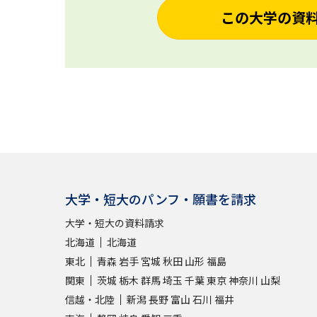
この大学の資
大学・短大のパンフ・願書を請求
大学・短大の資料請求
北海道
北海道
東北
青森
岩手
宮城
秋田
山形
福島
関東
茨城
栃木
群馬
埼玉
千葉
東京
神奈川
山梨
信越・北陸
新潟
長野
富山
石川
福井