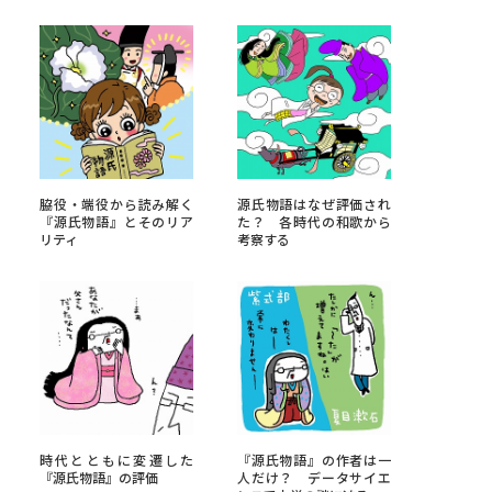
べる
ムから探す
ライブ
脇役・端役から読み解く
源氏物語はなぜ評価され
『源氏物語』とそのリア
た？ 各時代の和歌から
リティ
考察する
資料検索
う
先輩が入学を決めた理由
役立ちガイド
時代とともに変遷した
『源氏物語』の作者は一
『源氏物語』の評価
人だけ？ データサイエ