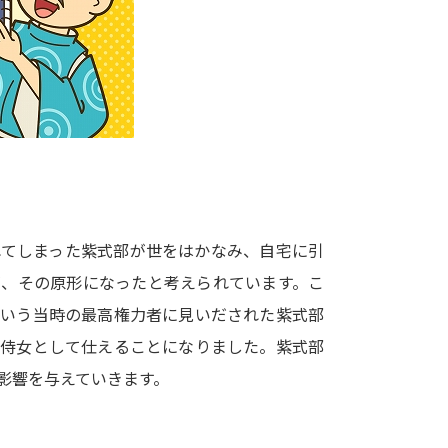
大学入学共通テスト「受験案内」の請求
大学入学共通テスト「受験上の配慮案内
幼稚園教員資格認定試験
小学校教員資
高等学校（情報）教員資格認定試験
大学研究
れてしまった紫式部が世をはかなみ、自宅に引
大学で学べる内容や特徴を調
が、その原形になったと考えられています。こ
という当時の最高権力者に見いだされた紫式部
新増設大学・学部・学科特集
国際・グ
に侍女として仕えることになりました。紫式部
データサイエンス特集
奨学金・特待生
影響を与えていきます。
進路の３択
新学年スタート号特集ペー
新学年スタート号特集ページ（高2生用