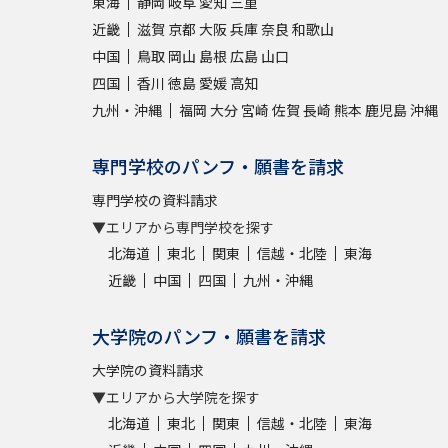
東海
静岡
岐阜
愛知
三重
近畿
滋賀
京都
大阪
兵庫
奈良
和歌山
中国
鳥取
岡山
島根
広島
山口
四国
香川
徳島
愛媛
高知
九州・沖縄
福岡
大分
宮崎
佐賀
長崎
熊本
鹿児島
沖縄
専門学校のパンフ・願書を請求
専門学校の資料請求
▼エリアから専門学校を探す
北海道
東北
関東
信越・北陸
東海
近畿
中国
四国
九州・沖縄
大学院のパンフ・願書を請求
大学院の資料請求
▼エリアから大学院を探す
北海道
東北
関東
信越・北陸
東海