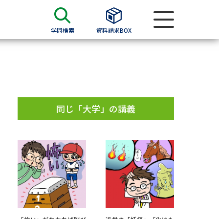
学問検索
資料請求BOX
資料検索
求
同じ「大学」の講義
願書
＆願書
過去問題集
求
留学・進学関連、塾・予備校