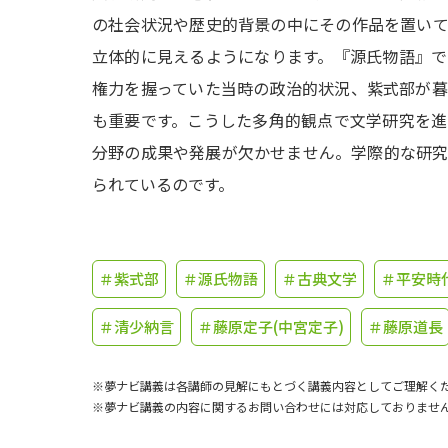
の社会状況や歴史的背景の中にその作品を置い
立体的に見えるようになります。『源氏物語』
権力を握っていた当時の政治的状況、紫式部が
も重要です。こうした多角的観点で文学研究を
分野の成果や発展が欠かせません。学際的な研
られているのです。
＃紫式部
＃源氏物語
＃古典文学
＃平安時
＃清少納言
＃藤原定子(中宮定子)
＃藤原道長
※夢ナビ講義は各講師の見解にもとづく講義内容としてご理解く
※夢ナビ講義の内容に関するお問い合わせには対応しておりませ