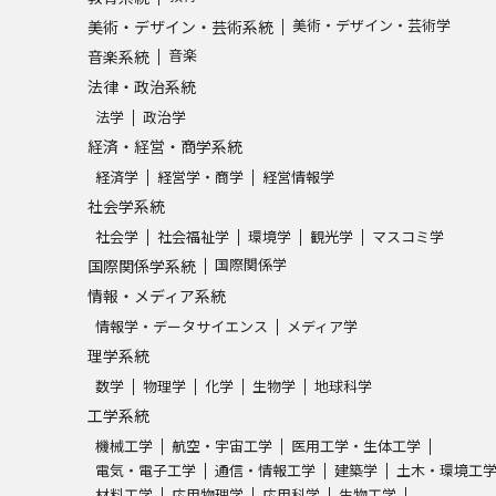
美術・デザイン・芸術学
美術・デザイン・芸術系統
音楽
音楽系統
法律・政治系統
法学
政治学
経済・経営・商学系統
経済学
経営学・商学
経営情報学
社会学系統
社会学
社会福祉学
環境学
観光学
マスコミ学
国際関係学
国際関係学系統
情報・メディア系統
情報学・データサイエンス
メディア学
理学系統
数学
物理学
化学
生物学
地球科学
工学系統
機械工学
航空・宇宙工学
医用工学・生体工学
電気・電子工学
通信・情報工学
建築学
土木・環境工
材料工学
応用物理学
応用科学
生物工学