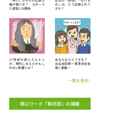
「怖い」がわかれば跳び
近世の「妖怪」「化けも
箱が跳べる？ スポーツ
の」は、どう記録されて
と感覚との関係
きた？
」の請求
高等学校卒業程度認定試験
格認定試験
大学検索
17世紀の詩人ミルトン
あなたならどうする？
が、現代に与えたかもし
出生前診断ー意思決定支
れない影響とは？
援と看護ー
べる
一覧を表示
ローバルに強い大学特集
制度特集
デジタルパンフレット
ジ（高3生用）
関心ワード「紫式部」の講義
）