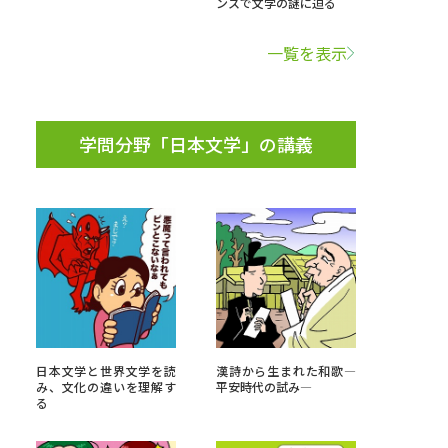
ンスで文学の謎に迫る
学問検索
一覧を表示
学問分野「日本文学」の講義
野解説
学問の教科書
夢ナビライブ
いて
このサイトについて
・発送状況の確認
テレメール
お支払いサイト
日本文学と世界文学を読
漢詩から生まれた和歌―
み、文化の違いを理解す
平安時代の試み―
問合せ先
テレメール進学カタログ
訂正のご案内
る