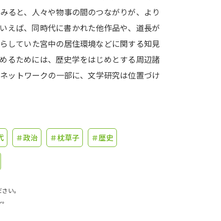
てみると、人々や物事の間のつながりが、より
学問発見
でいえば、同時代に書かれた他作品や、道長が
暮らしていた宮中の居住環境などに関する知見
進めるためには、歴史学をはじめとする周辺諸
大学で学びたい学問発見
究ネットワークの一部に、文学研究は位置づけ
学問のミニ講義「夢ナビ講義」
学問分
ユーザーサポート
代
＃政治
＃枕草子
＃歴史
Ｑ＆Ａ よくあるご質問
大学進学IDにつ
資料の料金の
お支払いについて
受付内容
ださい。
個人情報取扱規定
特定商取引表記
お
ん。
受験情報リンク