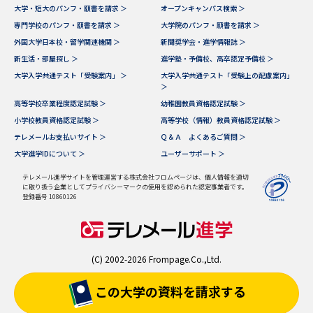
大学・短大のパンフ・願書を請求 ＞
オープンキャンパス検索 ＞
専門学校のパンフ・願書を請求 ＞
大学院のパンフ・願書を請求 ＞
外国大学日本校・留学関連機関 ＞
新聞奨学会・進学情報誌 ＞
新生活・部屋探し ＞
進学塾・予備校、高卒認定予備校 ＞
大学入学共通テスト「受験案内」 ＞
大学入学共通テスト「受験上の配慮案内」
＞
高等学校卒業程度認定試験 ＞
幼稚園教員資格認定試験 ＞
小学校教員資格認定試験 ＞
高等学校（情報）教員資格認定試験 ＞
テレメールお支払いサイト ＞
Ｑ＆Ａ よくあるご質問 ＞
大学進学IDについて ＞
ユーザーサポート ＞
テレメール進学サイトを管理運営する株式会社フロムページは、個人情報を適切
に取り扱う企業としてプライバシーマークの使用を認められた認定事業者です。
登録番号 10860126
(C) 2002-2026 Frompage.Co.,Ltd.
この大学の資料を
請求する