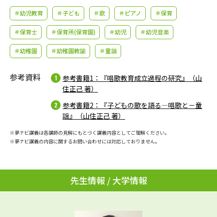
学問のミニ講義「夢ナビ講義」
学問分野解説
＃幼児教育
＃子ども
＃歌
＃ピアノ
＃保育
学問の教科書
夢ナビライブ
＃保育士
＃保育所(保育園)
＃幼児
＃幼児音楽
＃幼稚園
＃幼稚園教諭
＃童謡
ユーザーサポート
参考資料
参考書籍1：『唱歌教育成立過程の研究』（山
Ｑ＆Ａ よくあるご質問
大学進学IDについて
住正己 著）
参考書籍2：『子どもの歌を語る―唱歌と－童
資料の料金の
受付内容・発送状況の確認
お支払いについて
謡』（山住正己 著）
テレメール
※夢ナビ講義は各講師の見解にもとづく講義内容としてご理解ください。
個人情報取扱規定
お支払いサイト
※夢ナビ講義の内容に関するお問い合わせには対応しておりません。
テレメール進学カタログ
特定商取引表記
訂正のご案内
先生情報 / 大学情報