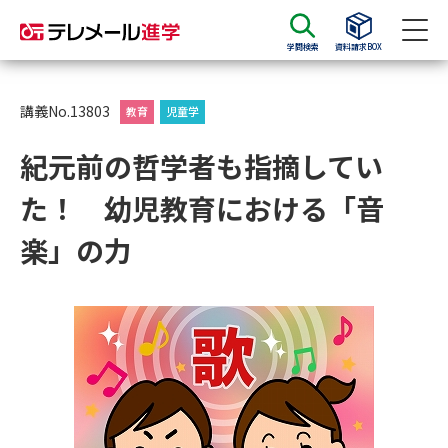
学問検索
資料請求BOX
資料請求
資料検索
講義No.13803
教育
児童学
紀元前の哲学者も指摘してい
大学・短大の資料種類から請求
た！ 幼児教育における「音
大学パンフ
学部・学科パンフ
楽」の力
総合型選抜・学校推薦型選抜 募
大学入学共通テスト利用選抜の
集要項＆願書
募集要項＆願書
過去問題集
大学・短大以外の資料から請求