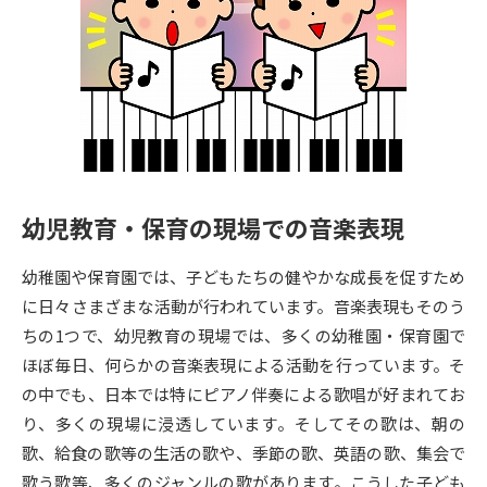
専門学校の資料請求
大学院の資料請求
大学入学共通テスト「受験案
留学・進学関連、塾・予備校
内」の請求
大学入学共通テスト「受験上の
高等学校卒業程度認定試験
配慮案内」の請求
幼稚園教員資格認定試験
小学校教員資格認定試験
幼児教育・保育の現場での音楽表現
高等学校（情報）教員資格認定
試験
幼稚園や保育園では、子どもたちの健やかな成長を促すため
に日々さまざまな活動が行われています。音楽表現もそのう
大学研究
大学検索
ちの1つで、幼児教育の現場では、多くの幼稚園・保育園で
ほぼ毎日、何らかの音楽表現による活動を行っています。そ
の中でも、日本では特にピアノ伴奏による歌唱が好まれてお
大学で学べる内容や特徴を調べる
り、多くの現場に浸透しています。そしてその歌は、朝の
歌、給食の歌等の生活の歌や、季節の歌、英語の歌、集会で
国際・グローバルに強い大学特
新増設大学・学部・学科特集
歌う歌等、多くのジャンルの歌があります。こうした子ども
集