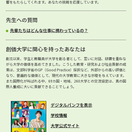
響をもたらしてくれます。あなたの挑戦を応援しています。
先生への質問
先輩たちはどんな仕事に携わっているの？
創価大学に関心を持ったあなたは
創立以来、学生と教職員が大学を創る者として、互いに対話、研鑽を重ねな
がら大学の価値を高めてきました。こうした教育・研究および社会貢献の成
果は、文部科学省のGP（Good Practice）採択など、外部からの高い評価と
なり、普遍的な価値として、現代の大学教育に大きな示唆を与えています。
また国際化が叫ばれる中、69カ国・地域、260大学との交流協定は、真の国
際人養成に大いに貢献できることでしょう。
デジタルパンフを表示
学校情報
大学公式サイト