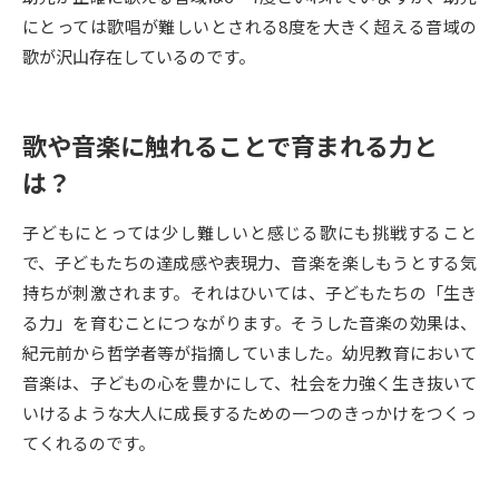
受験準備
資料検索
にとっては歌唱が難しいとされる8度を大きく超える音域の
歌が沢山存在しているのです。
志望校・出願校を調べる
歌や音楽に触れることで育まれる力と
併願校選び
受験スケジュールを立てよう
は？
先輩が入学を決めた理由
テレメール全国一斉進学調査
子どもにとっては少し難しいと感じる歌にも挑戦すること
で、子どもたちの達成感や表現力、音楽を楽しもうとする気
新生活お役立ちガイド
持ちが刺激されます。それはひいては、子どもたちの「生き
る力」を育むことにつながります。そうした音楽の効果は、
紀元前から哲学者等が指摘していました。幼児教育において
学問発見
学問検索
音楽は、子どもの心を豊かにして、社会を力強く生き抜いて
いけるような大人に成長するための一つのきっかけをつくっ
てくれるのです。
大学で学びたい学問発見