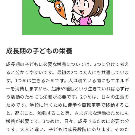
専門学校の資料請求
大学院の資料請求
大学入学共通テスト「受験案
留学・進学関連、塾・予備校
内」の請求
大学入学共通テスト「受験上の
高等学校卒業程度認定試験
配慮案内」の請求
成長期の子どもの栄養
幼稚園教員資格認定試験
小学校教員資格認定試験
成長期の子どもに必要な栄養については、3つに分けて考え
高等学校（情報）教員資格認定
試験
ると分かりやすいです。最初の2つは大人にも共通していま
す。1つめは生きるためです。人は寝ている間にもエネルギ
ーを消費しますから、起床や睡眠という生きていれば必ず行
大学研究
大学検索
う活動のためにも栄養が必要です。2つめは、日々の生活の
ためです。学校に行くために徒歩や自転車等で移動するこ
と、遊ぶこと、勉強すること等、さまざまな活動のためにも
大学で学べる内容や特徴を調べる
栄養が必要です。3つめは、日々、成長するために必要な分
国際・グローバルに強い大学特
です。大人と違い、子どもは成長段階にあります。そのた
新増設大学・学部・学科特集
集