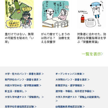
畳だけではない、無限
がんで痩せてしまうの
対象者に合わせた、効
の可能性を秘めた「い
は防げる？ 治療を支
果的な栄養指導法を学
草」
える栄養学
ぶ「栄養教育論」
一覧を表示
大学・短大のパンフ・願書を請求 ＞
オープンキャンパス検索 ＞
専門学校のパンフ・願書を請求 ＞
大学院のパンフ・願書を請求 ＞
外国大学日本校・留学関連機関 ＞
新聞奨学会・進学情報誌 ＞
新生活・部屋探し ＞
進学塾・予備校、高卒認定予備校 ＞
大学入学共通テスト「受験案内」 ＞
大学入学共通テスト「受験上の配慮案内」
＞
高等学校卒業程度認定試験 ＞
幼稚園教員資格認定試験 ＞