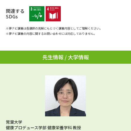
学問のミニ講義「夢ナビ講義」
学問分野解説
関連する
SDGs
学問の教科書
夢ナビライブ
※夢ナビ講義は各講師の見解にもとづく講義内容としてご理解ください。
ユーザーサポート
※夢ナビ講義の内容に関するお問い合わせには対応しておりません。
Ｑ＆Ａ よくあるご質問
大学進学IDについて
先生情報 / 大学情報
資料の料金の
受付内容・発送状況の確認
お支払いについて
テレメール
個人情報取扱規定
お支払いサイト
テレメール進学カタログ
特定商取引表記
訂正のご案内
常葉大学
健康プロデュース学部 健康栄養学科 教授