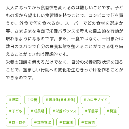
受験準備
資料検索
大人になってから食習慣を変えるのは難しいことです。子ど
もの頃から望ましい食習慣を持つことで、コンビニで何を買
志望校・出願校を調べる
うか、外食で何を食べるか、スーパーでどの食材を選ぶか
等、さまざまな場面で栄養バランスを考えた自主的な行動が
併願校選び
受験スケジュールを立てよう
取れるようになるのです。また、一食ではなく、一日または
数日のスパンで自分の栄養状態を整えることができる術を備
先輩が入学を決めた理由
えることができれば理想的です。
テレメール全国一斉進学調査
栄養の知識を備えるだけでなく、自分の栄養摂取状況を知る
ことで、望ましい行動への変化を生むきっかけを作ることが
新生活お役立ちガイド
できるのです。
学問発見
学問検索
＃野菜
＃栄養
＃可視化(見える化)
＃カロテノイド
＃子ども
＃成長期
＃栄養バランス
＃栄養学
＃発達
大学で学びたい学問発見
＃食・食事
＃食事管理
＃食生活
＃食習慣