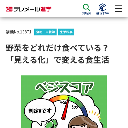
学問検索
資料請求BOX
資料請求
資料検索
講義No.13871
食物・栄養学
生活科学
野菜をどれだけ食べている？
大学・短大の資料種類から請求
「見える化」で変える食生活
大学パンフ
学部・学科パンフ
総合型選抜・学校推薦型選抜 募
大学入学共通テスト利用選抜の
集要項＆願書
募集要項＆願書
過去問題集
大学・短大以外の資料から請求