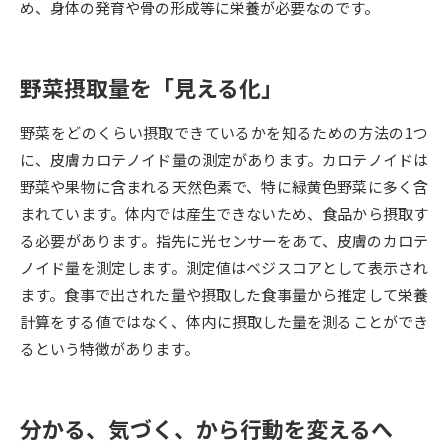
め、身体の発育や骨の形成等に栄養が必要なのです。
データサイエンス特集
奨学金・特待生制度特集
野菜摂取量を「見える化」
デジタルパンフレット
進路の３択
野菜をどのくらい摂取できているかを知るための方法の1つ
新学年スタート号特集ページ
新学年スタート号特集ページ
に、皮膚カロテノイド量の測定があります。カロテノイドは
（高3生用）
（高2生用）
野菜や果物に含まれる天然色素で、特に緑黄色野菜に多く含
SELFBRAND特集ページ
まれています。体内では産生できないため、食品から摂取す
る必要があります。指先に光センサーをあて、皮膚のカロテ
オープンキャンパスなどを調べる
ノイド量を測定します。測定値はベジスコアとして表示され
ます。食事で出された量や摂取した食事量から推定して栄養
オープンキャンパス検索
実施プログラムから探す
計算をする値ではなく、体内に摂取した量を測ることができ
るという特徴があります。
来場型・Web型イベント特集
夢ナビライブ
分かる、気づく、から行動を変えるへ