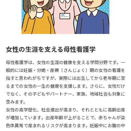
専門学校の資料請求
大学院の資料請求
大学入学共通テスト「受験案
留学・進学関連、塾・予備校
内」の請求
大学入学共通テスト「受験上の
高等学校卒業程度認定試験
配慮案内」の請求
女性の生涯を支える母性看護学
幼稚園教員資格認定試験
小学校教員資格認定試験
母性看護学は、女性の生涯の健康を支える学問分野です。一
高等学校（情報）教員資格認定
試験
般的には妊娠・分娩・産褥（さんじょく）期の女性の看護を
指すと思われがちですが、実際には出生してから老年期に至
るまでの女性の一生の健康を支援します。さらに、女性だけ
大学研究
大学検索
でなく、その子どもやパートナー、家族、地域社会も対象に
含みます。
女性の高学歴化、社会進出が高まり、それとともに高齢出産
大学で学べる内容や特徴を調べる
が増加しています。出産年齢が上がることで、赤ちゃんが染
国際・グローバルに強い大学特
色体異常で産まれるリスクが高まります。妊娠中にお腹の中
新増設大学・学部・学科特集
集