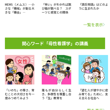
MEMS（メムス）―小
「怖い」がわかれば跳
『源氏物語』はどのよ
さな「機械」が創る大
び箱が跳べる？ スポ
うに生まれたか
きな「機会」―
ーツと感覚との関係
一覧を表示
関心ワード「母性看護学」の講義
「いのち」の尊さ、育
誰もが自分らしく生
「望む人が健やかに産
むことの大切さを今一
き、多様性を尊重し合
み育てる」ために、支
度みつめてみよう
う「生」教育を
え合える社会へ