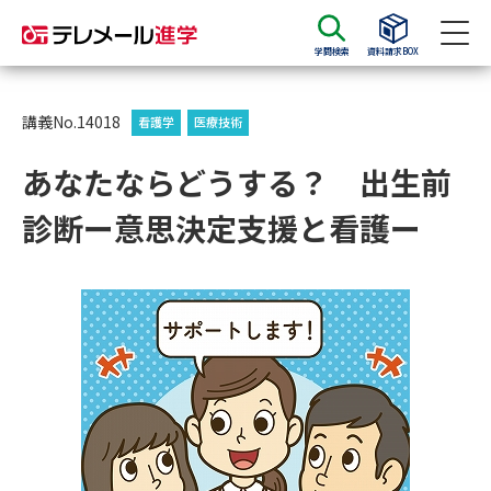
学問検索
資料請求BOX
資料請求
資料検索
講義No.14018
看護学
医療技術
あなたならどうする？ 出生前
大学・短大の資料種類から請求
診断ー意思決定支援と看護ー
大学パンフ
学部・学科パンフ
総合型選抜・学校推薦型選抜 募
大学入学共通テスト利用選抜の
集要項＆願書
募集要項＆願書
過去問題集
大学・短大以外の資料から請求