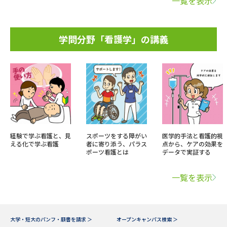
一覧を表示
学問分野「看護学」の講義
経験で学ぶ看護と、見
スポーツをする障がい
医学的手法と看護的視
える化で学ぶ看護
者に寄り添う、パラス
点から、ケアの効果を
ポーツ看護とは
データで実証する
一覧を表示
大学・短大のパンフ・願書を請求 ＞
オープンキャンパス検索 ＞