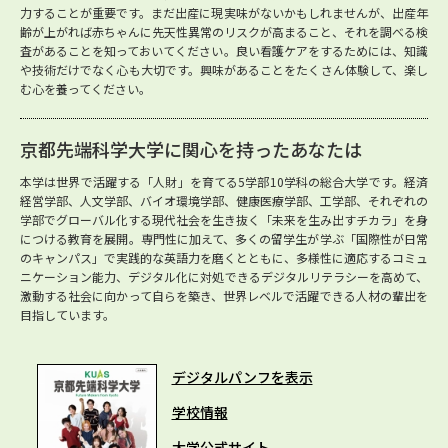
力することが重要です。まだ出産に現実味がないかもしれませんが、出産年
齢が上がれば赤ちゃんに先天性異常のリスクが高まること、それを調べる検
査があることを知っておいてください。良い看護ケアをするためには、知識
や技術だけでなく心も大切です。興味があることをたくさん体験して、楽し
む心を養ってください。
京都先端科学大学に関心を持ったあなたは
本学は世界で活躍する「人財」を育てる5学部10学科の総合大学です。経済
経営学部、人文学部、バイオ環境学部、健康医療学部、工学部、それぞれの
学部でグローバル化する現代社会を生き抜く「未来を生み出すチカラ」を身
につける教育を展開。専門性に加えて、多くの留学生が学ぶ「国際性が日常
のキャンパス」で実践的な英語力を磨くとともに、多様性に適応するコミュ
ニケーション能力、デジタル化に対処できるデジタルリテラシーを高めて、
激動する社会に向かって自らを築き、世界レベルで活躍できる人材の輩出を
目指しています。
デジタルパンフを表示
学校情報
大学公式サイト