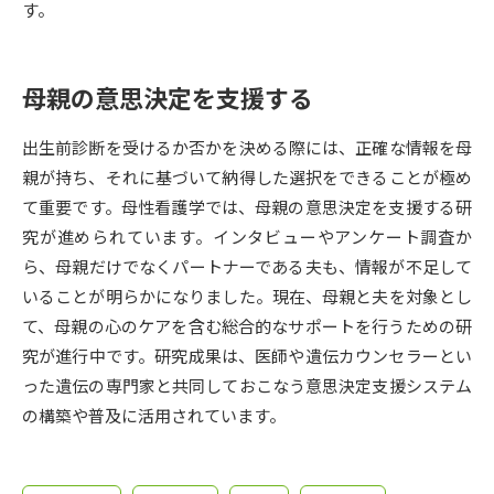
受験準備
資料検索
す。
志望校・出願校を調べる
母親の意思決定を支援する
併願校選び
受験スケジュールを立てよう
出生前診断を受けるか否かを決める際には、正確な情報を母
親が持ち、それに基づいて納得した選択をできることが極め
先輩が入学を決めた理由
て重要です。母性看護学では、母親の意思決定を支援する研
テレメール全国一斉進学調査
究が進められています。インタビューやアンケート調査か
ら、母親だけでなくパートナーである夫も、情報が不足して
新生活お役立ちガイド
いることが明らかになりました。現在、母親と夫を対象とし
て、母親の心のケアを含む総合的なサポートを行うための研
学問発見
学問検索
究が進行中です。研究成果は、医師や遺伝カウンセラーとい
った遺伝の専門家と共同しておこなう意思決定支援システム
の構築や普及に活用されています。
大学で学びたい学問発見