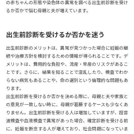
の赤ちゃんの形態や染色体の異常を調べる出生前診断を受け
るか否かで悩む母親と夫が増えています。
データサイエンス特集
奨学金・特待生制度特集
デジタルパンフレット
進路の３択
出生前診断を受けるか否かを迷う
新学年スタート号特集ページ
新学年スタート号特集ページ
出生前診断のメリットは、異常が見つかった場合に妊娠の継
（高3生用）
（高2生用）
続や治療方針を検討するための情報が得られることです。デ
SELFBRAND特集ページ
メリットは、費用的な負担や、流産・早産のリスクがあるこ
とです。さらに、結果を知ることで混乱したり、検査でわか
オープンキャンパスなどを調べる
らない病気もあることや、命の選別という倫理的な問題もあ
ります。
オープンキャンパス検索
実施プログラムから探す
出生前診断を受けるか否かを決める際に、母親と夫や家族と
の意見が一致しない時に、母親が葛藤するケースも少なくあ
来場型・Web型イベント特集
夢ナビライブ
りません。出生前診断を受ける人は増加していますが、超音
波検査や血液検査で異常があった場合、確定診断を受ける前
に、妊娠を断念する人が増えており、社会問題になっていま