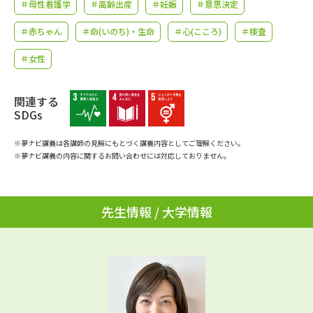
学問のミニ講義「夢ナビ講義」
＃母性看護学
＃高齢出産
＃妊娠
学問分野解説
＃意思決定
＃赤ちゃん
＃命(いのち)・生命
＃心(こころ)
＃検査
学問の教科書
夢ナビライブ
＃女性
ユーザーサポート
関連する
SDGs
Ｑ＆Ａ よくあるご質問
大学進学IDについて
※夢ナビ講義は各講師の見解にもとづく講義内容としてご理解ください。
資料の料金の
※夢ナビ講義の内容に関するお問い合わせには対応しておりません。
受付内容・発送状況の確認
お支払いについて
テレメール
個人情報取扱規定
お支払いサイト
先生情報 / 大学情報
テレメール進学カタログ
特定商取引表記
訂正のご案内