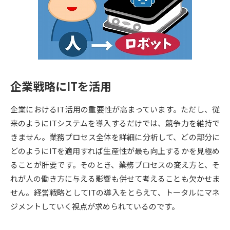
専門学校の資料請求
大学院の資料請求
大学入学共通テスト「受験案
留学・進学関連、塾・予備校
内」の請求
大学入学共通テスト「受験上の
高等学校卒業程度認定試験
配慮案内」の請求
企業戦略にITを活用
幼稚園教員資格認定試験
小学校教員資格認定試験
企業におけるIT活用の重要性が高まっています。ただし、従
高等学校（情報）教員資格認定
試験
来のようにITシステムを導入するだけでは、競争力を維持で
きません。業務プロセス全体を詳細に分析して、どの部分に
どのようにITを適用すれば生産性が最も向上するかを見極め
大学研究
大学検索
ることが肝要です。そのとき、業務プロセスの変え方と、そ
れが人の働き方に与える影響も併せて考えることも欠かせま
せん。経営戦略としてITの導入をとらえて、トータルにマネ
大学で学べる内容や特徴を調べる
ジメントしていく視点が求められているのです。
国際・グローバルに強い大学特
新増設大学・学部・学科特集
集