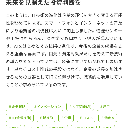
受験準備
資料検索
未来を見据えた投資判断を
このように、IT技術の進化は企業の運営を大きく変える可能
志望校・出願校を調べる
性を秘めています。スマートフォンとインターネットの普及
により消費者の利便性は大いに向上しました。物流センター
併願校選び
受験スケジュールを立てよう
や工場はもちろん、接客業でもロボット導入が進んでいま
す。AIをはじめとする技術の進化は、今後の企業の成長を支
先輩が入学を決めた理由
える重要な要素です。目先の費用対効果だけを考えて新技術
テレメール全国一斉進学調査
の導入をためらっていては、競争に置いていかれてしまいま
す。単なるコスト削減の手段ではなく、企業の成長を加速さ
新生活お役立ちガイド
せるための武器としてITを位置づけて、戦略的に活用してい
くことが求められているのです。
学問発見
学問検索
＃企業戦略
＃イノベーション
＃人工知能(AI)
＃経営
大学で学びたい学問発見
＃IT(情報技術)
＃新技術
＃企業
＃コスト
＃働き方