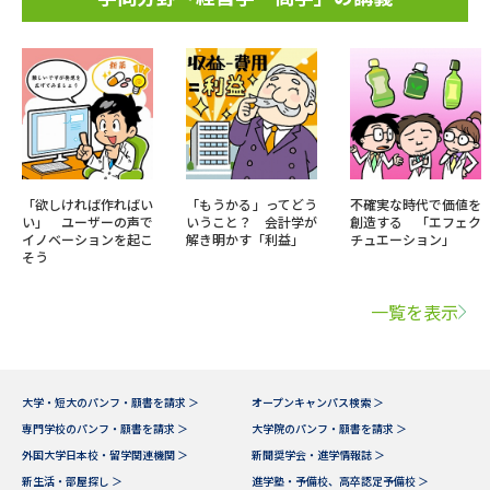
「欲しければ作ればい
「もうかる」ってどう
不確実な時代で価値を
い」 ユーザーの声で
いうこと？ 会計学が
創造する 「エフェク
イノベーションを起こ
解き明かす「利益」
チュエーション」
そう
一覧を表示
大学・短大のパンフ・願書を請求 ＞
オープンキャンパス検索 ＞
専門学校のパンフ・願書を請求 ＞
大学院のパンフ・願書を請求 ＞
外国大学日本校・留学関連機関 ＞
新聞奨学会・進学情報誌 ＞
新生活・部屋探し ＞
進学塾・予備校、高卒認定予備校 ＞