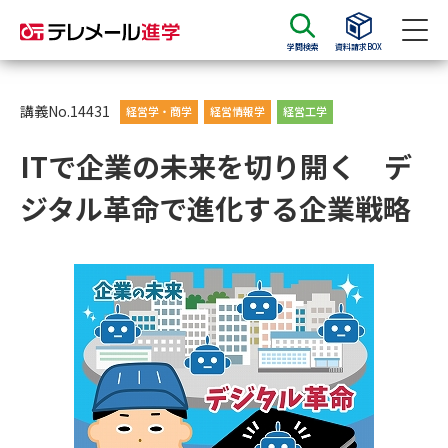
学問検索
資料請求BOX
資料請求
資料検索
講義No.14431
経営学・商学
経営情報学
経営工学
ITで企業の未来を切り開く デ
大学・短大の資料種類から請求
ジタル革命で進化する企業戦略
大学パンフ
学部・学科パンフ
総合型選抜・学校推薦型選抜 募
大学入学共通テスト利用選抜の
集要項＆願書
募集要項＆願書
過去問題集
大学・短大以外の資料から請求