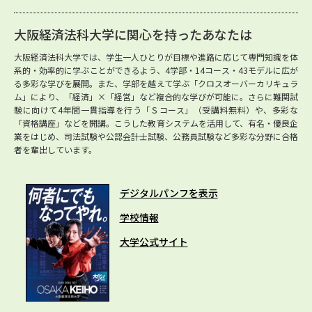
大阪経済法科大学に関心を持ったあなたは
大阪経済法科大学では、学生一人ひとりが目標や進路に応じて専門知識を体
系的・効率的に学ぶことができるよう、4学部・14コース・43モデルに広が
る多彩な学びを展開。また、学部を越えて学ぶ「クロスオーバーカリキュラ
ム」により、「経済」×「経営」など複合的な学びが可能に。さらに難関試
験に向けて4年間一貫指導を行う「Ｓコース」（受講料無料）や、多彩な
「資格講座」などを開講。こうした教育システムを活用して、有名・優良企
業をはじめ、司法試験や公認会計士試験、公務員試験など多彩な分野に合格
者を輩出しています。
デジタルパンフを表示
学校情報
大学公式サイト