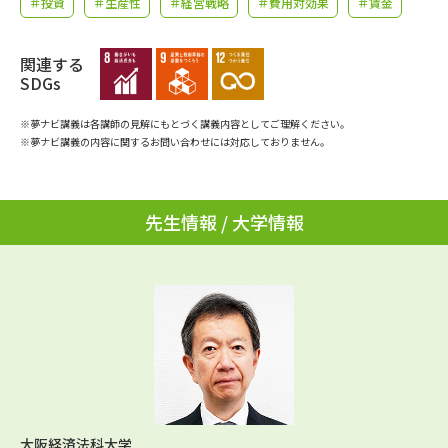
＃投資
＃生産性
＃経営戦略
＃費用対効果
＃賃金
学問のミニ講義「夢ナビ講義」
学問分野解説
学問の教科書
関連する
夢ナビライブ
SDGs
ユーザーサポート
※夢ナビ講義は各講師の見解にもとづく講義内容としてご理解ください。
※夢ナビ講義の内容に関するお問い合わせには対応しておりません。
Ｑ＆Ａ よくあるご質問
大学進学IDについて
資料の料金の
先生情報 / 大学情報
受付内容・発送状況の確認
お支払いについて
テレメール
個人情報取扱規定
お支払いサイト
テレメール進学カタログ
特定商取引表記
訂正のご案内
大阪経済法科大学