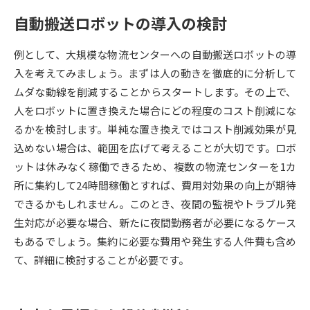
自動搬送ロボットの導入の検討
データサイエンス特集
奨学金・特待生制度特集
例として、大規模な物流センターへの自動搬送ロボットの導
デジタルパンフレット
進路の３択
入を考えてみましょう。まずは人の動きを徹底的に分析して
ムダな動線を削減することからスタートします。その上で、
新学年スタート号特集ページ
新学年スタート号特集ページ
人をロボットに置き換えた場合にどの程度のコスト削減にな
（高3生用）
（高2生用）
るかを検討します。単純な置き換えではコスト削減効果が見
SELFBRAND特集ページ
込めない場合は、範囲を広げて考えることが大切です。ロボ
ットは休みなく稼働できるため、複数の物流センターを1カ
オープンキャンパスなどを調べる
所に集約して24時間稼働とすれば、費用対効果の向上が期待
できるかもしれません。このとき、夜間の監視やトラブル発
オープンキャンパス検索
実施プログラムから探す
生対応が必要な場合、新たに夜間勤務者が必要になるケース
もあるでしょう。集約に必要な費用や発生する人件費も含め
来場型・Web型イベント特集
夢ナビライブ
て、詳細に検討することが必要です。