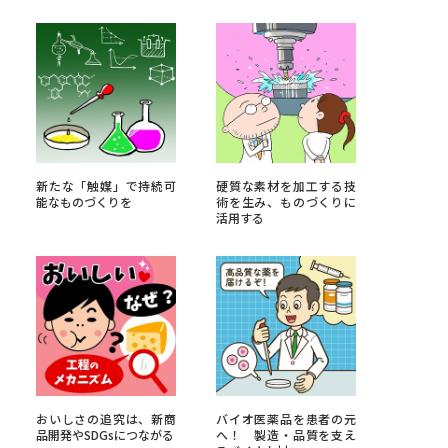
べる
ムから探す
ライブ
新たな「触媒」で持続可
硬質な素材を加工する技
能なものづくりを
術を生み、ものづくりに
活用する
資料検索
う
先輩が入学を決めた理由
役立ちガイド
おいしさの追究は、新商
バイオ医薬品を患者の元
品開発やSDGsにつながる
へ！ 製造・品質を支え