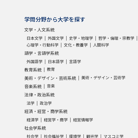
学問分野から大学を探す
文学・人文系統
日本文学
外国文学
史学・地理学
哲学・倫理・宗教学
心理学・行動科学
文化・教養学
人間科学
語学・言語学系統
外国語学
日本語学
言語学
教育
教育系統
美術・デザイン・芸術学
美術・デザイン・芸術系統
音楽
音楽系統
法律・政治系統
法学
政治学
経済・経営・商学系統
経済学
経営学・商学
経営情報学
社会学系統
社会学
社会福祉学
環境学
観光学
マスコミ学