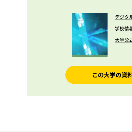
デジタ
学校情
大学公
この大学の資