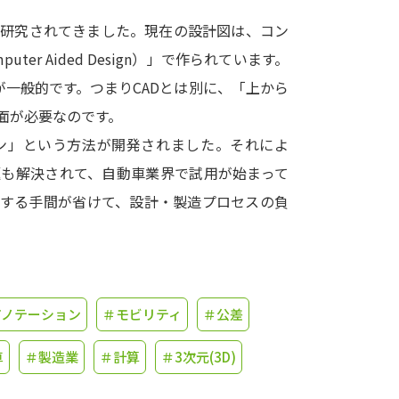
も研究されてきました。現在の設計図は、コン
学問発見
ter Aided Design）」で作られています。
一般的です。つまりCADとは別に、「上から
大学で学びたい学問発見
面が必要なのです。
ョン」という方法が開発されました。それによ
学問のミニ講義「夢ナビ講義」
学問分
題も解決されて、自動車業界で試用が始まって
りする手間が省けて、設計・製造プロセスの負
ユーザーサポート
Ｑ＆Ａ よくあるご質問
大学進学IDにつ
アノテーション
＃モビリティ
＃公差
資料の料金の
お支払いについて
受付内容
個人情報取扱規定
特定商取引表記
お
車
＃製造業
＃計算
＃3次元(3D)
受験情報リンク