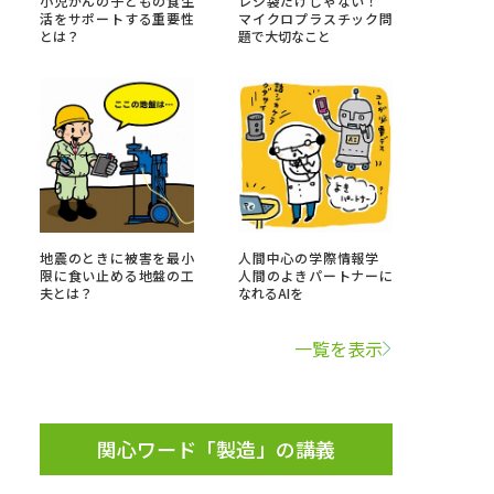
小児がんの子どもの食生
レジ袋だけじゃない！
活をサポートする重要性
マイクロプラスチック問
とは？
題で大切なこと
」の請求
高等学校卒業程度認定試験
格認定試験
大学検索
地震のときに被害を最小
人間中心の学際情報学
限に食い止める地盤の工
人間のよきパートナーに
夫とは？
なれるAIを
べる
一覧を表示
ローバルに強い大学特集
制度特集
デジタルパンフレット
ジ（高3生用）
関心ワード「製造」の講義
）