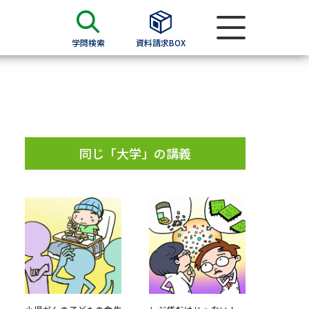
学問検索
資料請求BOX
資料検索
求
同じ「大学」の講義
願書
＆願書
過去問題集
求
留学・進学関連、塾・予備校