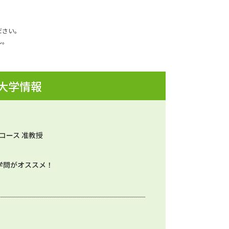
ださい。
ん。
 大学情報
コース 准教授
学問がオススメ！