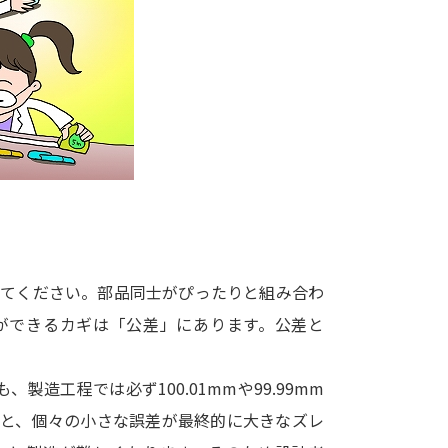
大学入学共通テスト「受験案内」の請求
大学入学共通テスト「受験上の配慮案内
幼稚園教員資格認定試験
小学校教員資
高等学校（情報）教員資格認定試験
大学研究
大学で学べる内容や特徴を調
みてください。部品同士がぴったりと組み合わ
ができるカギは「公差」にあります。公差と
新増設大学・学部・学科特集
国際・グ
データサイエンス特集
奨学金・特待生
製造工程では必ず100.01mmや99.99mm
進路の３択
新学年スタート号特集ペー
ると、個々の小さな誤差が最終的に大きなズレ
新学年スタート号特集ページ（高2生用