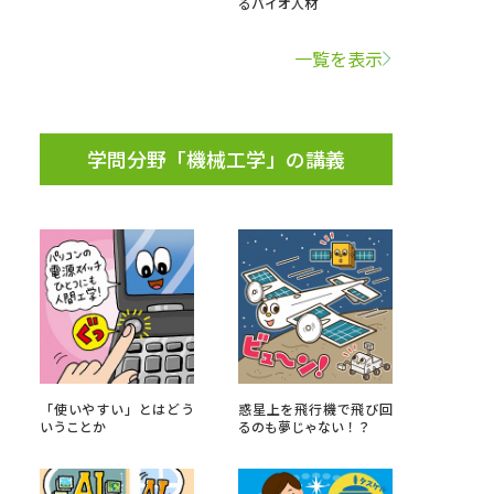
るバイオ人材
学問検索
一覧を表示
学問分野「機械工学」の講義
野解説
学問の教科書
夢ナビライブ
いて
このサイトについて
・発送状況の確認
テレメール
お支払いサイト
「使いやすい」とはどう
惑星上を飛行機で飛び回
いうことか
るのも夢じゃない！？
問合せ先
テレメール進学カタログ
訂正のご案内