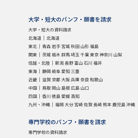
大学・短大のパンフ・願書を請求
大学・短大の資料請求
北海道
北海道
東北
青森
岩手
宮城
秋田
山形
福島
関東
茨城
栃木
群馬
埼玉
千葉
東京
神奈川
山梨
信越・北陸
新潟
長野
富山
石川
福井
東海
静岡
岐阜
愛知
三重
近畿
滋賀
京都
大阪
兵庫
奈良
和歌山
中国
鳥取
岡山
島根
広島
山口
四国
香川
徳島
愛媛
高知
九州・沖縄
福岡
大分
宮崎
佐賀
長崎
熊本
鹿児島
沖縄
専門学校のパンフ・願書を請求
専門学校の資料請求