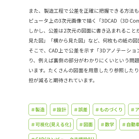
また、製造工程で公差を正確に把握できる方法
ピュータ上の3次元画像で描く「3DCAD（3D Compu
しかし、公差は2次元の図面に書き込まれることが
見た図」「横から見た図」など、何枚もの紙の図
そこで、CAD上で公差を示す「3Dアノテーシ
り、例えば裏側の部分がわかりにくいという問
います。たくさんの図面を用意したり参照した
担が減ると期待されています。
＃製造
＃設計
＃誤差
＃ものづくり
＃
＃可視化(見える化)
＃図面
＃数学
＃自動