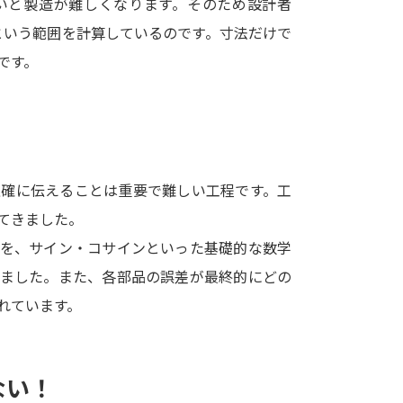
いと製造が難しくなります。そのため設計者
SELFBRAND特集ページ
という範囲を計算しているのです。寸法だけで
です。
オープンキャンパスなどを調
オープンキャンパス検索
実施プログラ
来場型・Web型イベント特集
夢ナビ
正確に伝えることは重要で難しい工程です。工
てきました。
受験準備
算を、サイン・コサインといった基礎的な数学
きました。また、各部品の誤差が最終的にどの
志望校・出願校を調べる
れています。
併願校選び
受験スケジュールを立てよ
テレメール全国一斉進学調査
新生活お
ない！