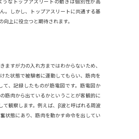
ようなトップアスリートの動きは個別性が高
SELFBRAND特集ページ
せん。しかし、トップアスリートに共通する基
の向上に役立つと期待されます。
オープンキャンパスなどを調
オープンキャンパス検索
実施プログラ
来場型・Web型イベント特集
夢ナビ
できますが力の入れ方まではわからないため、
付けた状態で被験者に運動してもらい、筋肉を
受験準備
して、記録したものが筋電図です。筋電図か
どの筋肉から出ているかということが客観的に
志望校・出願校を調べる
して観察します。例えば、β波と呼ばれる周波
興奮状態にあり、筋肉を動かす命令を出してい
併願校選び
受験スケジュールを立てよ
テレメール全国一斉進学調査
新生活お