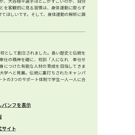
か、大谷翔平選手はどこがすごいのか、自分
とを客観的に見る習慣は、身体運動に限らず
けてほしいです。そして、身体運動の解析に興
神学校として創立されました。長い歴史と伝統を
奉仕の精神を礎に、校訓「人になれ 奉仕せ
身につけた有能な人材の育成を目指してきま
大学へと発展。伝統に裏打ちされたキャンパ
ートの3つのサポート体制で学生一人一人に合
ルパンフを表示
報
式サイト