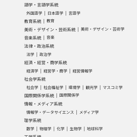
語学・言語学系統
外国語学
日本語学
言語学
教育
教育系統
美術・デザイン・芸術学
美術・デザイン・芸術系統
音楽
音楽系統
法律・政治系統
法学
政治学
経済・経営・商学系統
経済学
経営学・商学
経営情報学
社会学系統
社会学
社会福祉学
環境学
観光学
マスコミ学
国際関係学
国際関係学系統
情報・メディア系統
情報学・データサイエンス
メディア学
理学系統
数学
物理学
化学
生物学
地球科学
工学系統