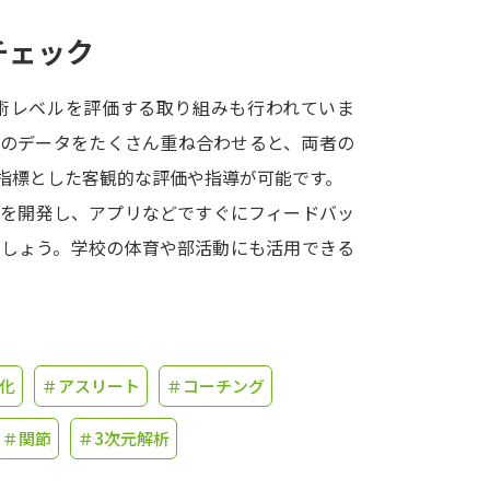
チェック
学問発見
術レベルを評価する取り組みも行われていま
大学で学びたい学問発見
ャのデータをたくさん重ね合わせると、両者の
指標とした客観的な評価や指導が可能です。
学問のミニ講義「夢ナビ講義」
学問分
ムを開発し、アプリなどですぐにフィードバッ
でしょう。学校の体育や部活動にも活用できる
ユーザーサポート
Ｑ＆Ａ よくあるご質問
大学進学IDにつ
化
＃アスリート
＃コーチング
資料の料金の
お支払いについて
受付内容
個人情報取扱規定
特定商取引表記
お
＃関節
＃3次元解析
受験情報リンク