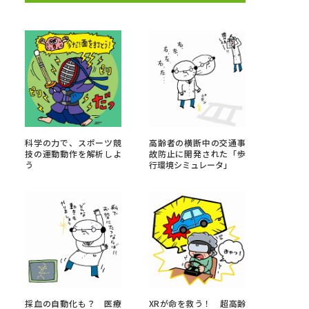
べる
ムから探す
ライブ
科学の力で、スポーツ競
高齢者の横断中の交通事
技の運動動作を解析しよ
故防止に開発された「歩
う
行環境シミュレータ」
資料検索
う
先輩が入学を決めた理由
役立ちガイド
採血の自動化も？ 医療
XRが命を救う！ 超高齢