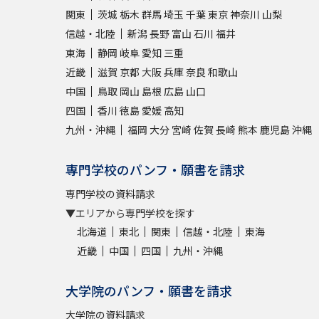
関東
茨城
栃木
群馬
埼玉
千葉
東京
神奈川
山梨
信越・北陸
新潟
長野
富山
石川
福井
東海
静岡
岐阜
愛知
三重
近畿
滋賀
京都
大阪
兵庫
奈良
和歌山
中国
鳥取
岡山
島根
広島
山口
四国
香川
徳島
愛媛
高知
九州・沖縄
福岡
大分
宮崎
佐賀
長崎
熊本
鹿児島
沖縄
専門学校のパンフ・願書を請求
専門学校の資料請求
▼エリアから専門学校を探す
北海道
東北
関東
信越・北陸
東海
近畿
中国
四国
九州・沖縄
大学院のパンフ・願書を請求
大学院の資料請求