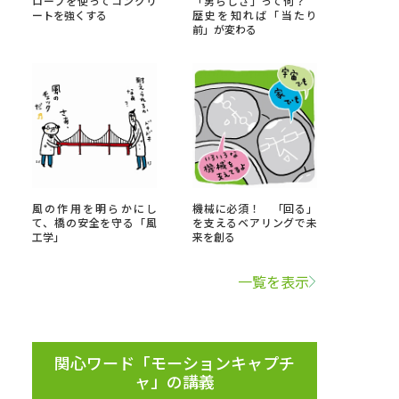
ロープを使ってコンクリ
「男らしさ」って何？
ートを強くする
歴史を知れば「当たり
前」が変わる
」の請求
高等学校卒業程度認定試験
格認定試験
大学検索
風の作用を明らかにし
機械に必須！ 「回る」
て、橋の安全を守る「風
を支えるベアリングで未
工学」
来を創る
べる
一覧を表示
ローバルに強い大学特集
制度特集
デジタルパンフレット
ジ（高3生用）
関心ワード「モーションキャプチ
ャ」の講義
）