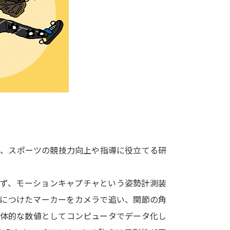
大学入学共通テスト「受験案内」の請求
大学入学共通テスト「受験上の配慮案内
幼稚園教員資格認定試験
小学校教員資
高等学校（情報）教員資格認定試験
大学研究
大学で学べる内容や特徴を調
し、スポーツの競技力向上や指導に役立てる研
新増設大学・学部・学科特集
国際・グ
まず、モーションキャプチャという姿勢計測装
データサイエンス特集
奨学金・特待生
心につけたマーカーをカメラで追い、関節の角
進路の３択
新学年スタート号特集ペー
具体的な数値としてコンピュータでデータ化し
新学年スタート号特集ページ（高2生用