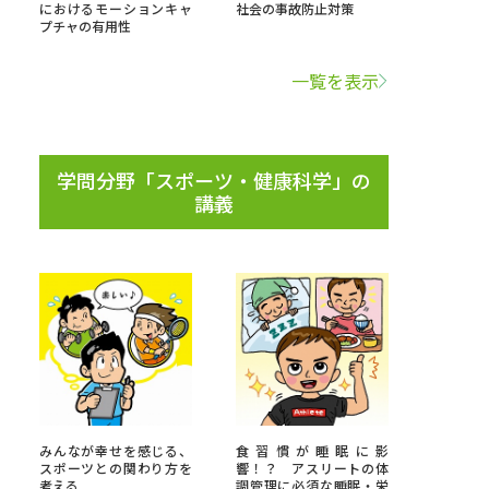
におけるモーションキャ
社会の事故防止対策
プチャの有用性
学問検索
一覧を表示
学問分野「スポーツ・健康科学」の
野解説
学問の教科書
夢ナビライブ
講義
いて
このサイトについて
・発送状況の確認
テレメール
お支払いサイト
問合せ先
テレメール進学カタログ
訂正のご案内
みんなが幸せを感じる、
食習慣が睡眠に影
スポーツとの関わり方を
響！？ アスリートの体
考える
調管理に必須な睡眠・栄