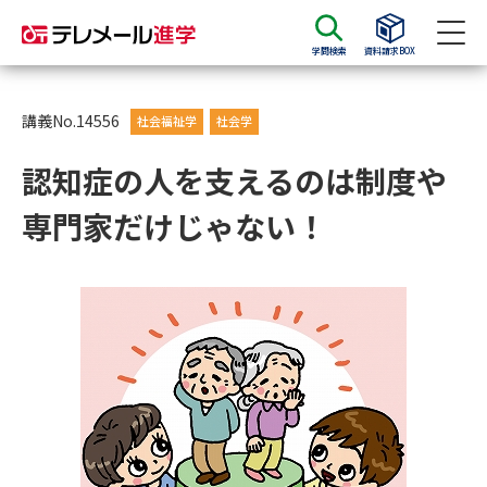
学問検索
資料請求BOX
資料請求
資料検索
講義No.14556
社会福祉学
社会学
認知症の人を支えるのは制度や
大学・短大の資料種類から請求
専門家だけじゃない！
大学パンフ
学部・学科パンフ
総合型選抜・学校推薦型選抜 募
大学入学共通テスト利用選抜の
集要項＆願書
募集要項＆願書
過去問題集
大学・短大以外の資料から請求