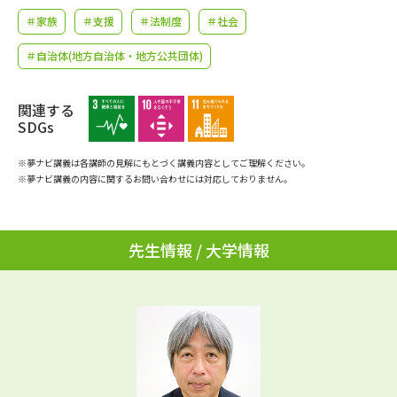
学問のミニ講義「夢ナビ講義」
学問分野解説
＃家族
＃支援
＃法制度
＃社会
学問の教科書
夢ナビライブ
＃自治体(地方自治体・地方公共団体)
ユーザーサポート
関連する
SDGs
Ｑ＆Ａ よくあるご質問
大学進学IDについて
※夢ナビ講義は各講師の見解にもとづく講義内容としてご理解ください。
※夢ナビ講義の内容に関するお問い合わせには対応しておりません。
資料の料金の
受付内容・発送状況の確認
お支払いについて
テレメール
先生情報 / 大学情報
個人情報取扱規定
お支払いサイト
テレメール進学カタログ
特定商取引表記
訂正のご案内