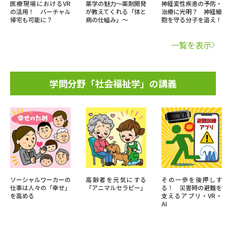
医療現場におけるVR
薬学の魅力～薬剤開発
神経変性疾患の予防・
の活用！ バーチャル
が教えてくれる「体と
治療に光明？ 神経細
帰宅も可能に？
病の仕組み」～
胞を守る分子を追え！
一覧を表示
学問分野「社会福祉学」の講義
ソーシャルワーカーの
高齢者を元気にする
その一歩を後押しす
仕事は人々の「幸せ」
「アニマルセラピー」
る！ 災害時の避難を
を高める
支えるアプリ・VR・
AI