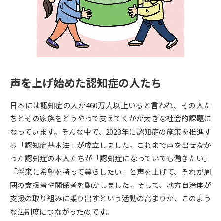
専門学校の資料請求
大学院の資料請求
大学入学共通テスト「受験案
留学・進学関連、塾・予備校
内」の請求
大学入学共通テスト「受験上の
高等学校卒業程度認定試験
配慮案内」の請求
声を上げ始めた認知症の人たち
幼稚園教員資格認定試験
小学校教員資格認定試験
日本には認知症の人が460万人以上いると言われ、その人た
高等学校（情報）教員資格認定
試験
ちとその家族をどうやって支えてくかが大きな社会的課題に
なっています。そんな中で、2023年に認知症の施策を推進す
る「認知症基本法」が成立しました。これまで声を出せなか
大学研究
大学検索
った認知症の本人たちが「認知症になっていても働きたい」
「将来に希望を持って暮らしたい」と声を上げて、それが周
囲の支援者や関係者を動かしました。そして、地方自治体が
大学で学べる内容や特徴を調べる
支援の取り組みに乗り出すという活動の高まりが、このよう
国際・グローバルに強い大学特
な法制度につながったのです。
新増設大学・学部・学科特集
集