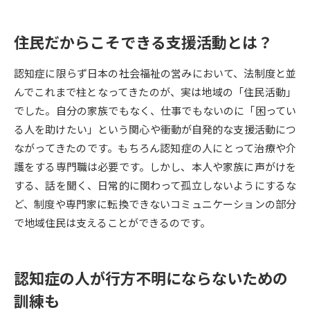
データサイエンス特集
奨学金・特待生制度特集
住民だからこそできる支援活動とは？
デジタルパンフレット
進路の３択
認知症に限らず日本の社会福祉の営みにおいて、法制度と並
んでこれまで柱となってきたのが、実は地域の「住民活動」
新学年スタート号特集ページ
新学年スタート号特集ページ
でした。自分の家族でもなく、仕事でもないのに「困ってい
（高3生用）
（高2生用）
る人を助けたい」という関心や衝動が自発的な支援活動につ
SELFBRAND特集ページ
ながってきたのです。もちろん認知症の人にとって治療や介
護をする専門職は必要です。しかし、本人や家族に声がけを
オープンキャンパスなどを調べる
する、話を聞く、日常的に関わって孤立しないようにするな
ど、制度や専門家に転換できないコミュニケーションの部分
オープンキャンパス検索
実施プログラムから探す
で地域住民は支えることができるのです。
来場型・Web型イベント特集
夢ナビライブ
認知症の人が行方不明にならないための
訓練も