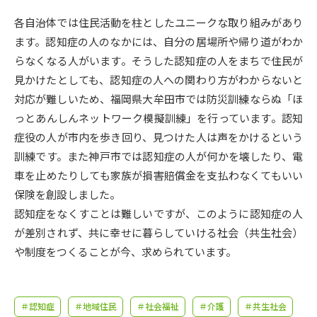
受験準備
資料検索
各自治体では住民活動を柱としたユニークな取り組みがあり
ます。認知症の人のなかには、自分の居場所や帰り道がわか
志望校・出願校を調べる
らなくなる人がいます。そうした認知症の人をまちで住民が
見かけたとしても、認知症の人への関わり方がわからないと
併願校選び
受験スケジュールを立てよう
対応が難しいため、福岡県大牟田市では防災訓練ならぬ「ほ
っとあんしんネットワーク模擬訓練」を行っています。認知
先輩が入学を決めた理由
テレメール全国一斉進学調査
症役の人が市内を歩き回り、見つけた人は声をかけるという
訓練です。また神戸市では認知症の人が何かを壊したり、電
新生活お役立ちガイド
車を止めたりしても家族が損害賠償金を支払わなくてもいい
保険を創設しました。
認知症をなくすことは難しいですが、このように認知症の人
学問発見
学問検索
が差別されず、共に幸せに暮らしていける社会（共生社会）
や制度をつくることが今、求められています。
大学で学びたい学問発見
＃認知症
＃地域住民
＃社会福祉
＃介護
＃共生社会