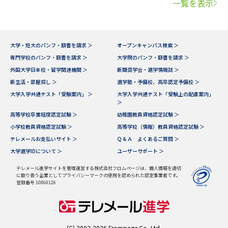
一覧を表示
大学・短大のパンフ・願書を請求 ＞
オープンキャンパス検索 ＞
専門学校のパンフ・願書を請求 ＞
大学院のパンフ・願書を請求 ＞
外国大学日本校・留学関連機関 ＞
新聞奨学会・進学情報誌 ＞
新生活・部屋探し ＞
進学塾・予備校、高卒認定予備校 ＞
大学入学共通テスト「受験案内」 ＞
大学入学共通テスト「受験上の配慮案内」
＞
高等学校卒業程度認定試験 ＞
幼稚園教員資格認定試験 ＞
小学校教員資格認定試験 ＞
高等学校（情報）教員資格認定試験 ＞
テレメールお支払いサイト ＞
Ｑ＆Ａ よくあるご質問 ＞
大学進学IDについて ＞
ユーザーサポート ＞
テレメール進学サイトを管理運営する株式会社フロムページは、個人情報を適切
に取り扱う企業としてプライバシーマークの使用を認められた認定事業者です。
登録番号 10860126
(C) 2002-2026 Frompage.Co.,Ltd.