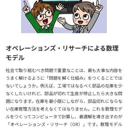
専門学校の資料請求
大学院の資料請求
大学入学共通テスト「受験案
留学・進学関連、塾・予備校
内」の請求
大学入学共通テスト「受験上の
高等学校卒業程度認定試験
配慮案内」の請求
オペレーションズ・リサーチによる数理
幼稚園教員資格認定試験
小学校教員資格認定試験
モデル
高等学校（情報）教員資格認定
試験
社会で取り組むべき問題で重要なことは、最も大事な内容を
うまく解けるように「問題を解く仕組み」をつくることでは
ないでしょうか。例えば、工場ではなるべく部品の在庫を少
大学研究
大学検索
なくしたいけれど、部品が切れて生産が停止したら大きな問
題になります。在庫を最小限にしながら、部品切れにならな
大学で学べる内容や特徴を調べる
い在庫管理方法を考えなくてはなりません。これを数理モデ
ルをつくってコンピュータで計算し、最適解を導き出すのが
国際・グローバルに強い大学特
「オペレーションズ・リサーチ（OR）」です。数理モデル
新増設大学・学部・学科特集
集