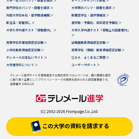
大学・短大のパンフ・願書を請求 ＞
オープンキャンパス検索 ＞
専門学校のパンフ・願書を請求 ＞
大学院のパンフ・願書を請求 ＞
外国大学日本校・留学関連機関 ＞
新聞奨学会・進学情報誌 ＞
新生活・部屋探し ＞
進学塾・予備校、高卒認定予備校 ＞
大学入学共通テスト「受験案内」 ＞
大学入学共通テスト「受験上の配慮案内」
＞
高等学校卒業程度認定試験 ＞
幼稚園教員資格認定試験 ＞
小学校教員資格認定試験 ＞
高等学校（情報）教員資格認定試験 ＞
テレメールお支払いサイト ＞
Ｑ＆Ａ よくあるご質問 ＞
大学進学IDについて ＞
ユーザーサポート ＞
テレメール進学サイトを管理運営する株式会社フロムページは、個人情報を適切
に取り扱う企業としてプライバシーマークの使用を認められた認定事業者です。
登録番号 10860126
(C) 2002-2026 Frompage.Co.,Ltd.
この大学の資料を
請求する