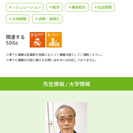
学問のミニ講義「夢ナビ講義」
学問分野解説
＃シミュレーション
＃数学
＃確率統計
＃社会問題
学問の教科書
夢ナビライブ
＃立地戦略
＃過疎・過疎化
ユーザーサポート
関連する
SDGs
Ｑ＆Ａ よくあるご質問
大学進学IDについて
※夢ナビ講義は各講師の見解にもとづく講義内容としてご理解ください。
※夢ナビ講義の内容に関するお問い合わせには対応しておりません。
資料の料金の
受付内容・発送状況の確認
お支払いについて
テレメール
先生情報 / 大学情報
個人情報取扱規定
お支払いサイト
テレメール進学カタログ
特定商取引表記
訂正のご案内