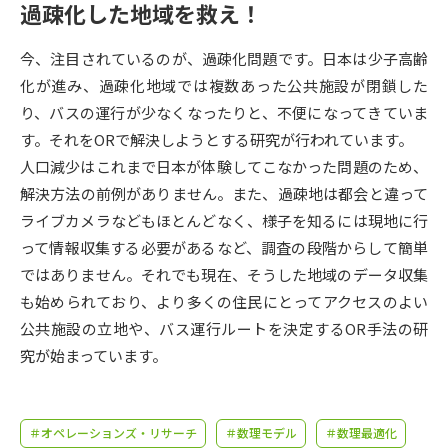
受験準備
資料検索
過疎化した地域を救え！
今、注目されているのが、過疎化問題です。日本は少子高齢
志望校・出願校を調べる
化が進み、過疎化地域では複数あった公共施設が閉鎖した
り、バスの運行が少なくなったりと、不便になってきていま
併願校選び
受験スケジュールを立てよう
す。それをORで解決しようとする研究が行われています。
人口減少はこれまで日本が体験してこなかった問題のため、
先輩が入学を決めた理由
テレメール全国一斉進学調査
解決方法の前例がありません。また、過疎地は都会と違って
ライブカメラなどもほとんどなく、様子を知るには現地に行
新生活お役立ちガイド
って情報収集する必要があるなど、調査の段階からして簡単
ではありません。それでも現在、そうした地域のデータ収集
も始められており、より多くの住民にとってアクセスのよい
学問発見
学問検索
公共施設の立地や、バス運行ルートを決定するOR手法の研
究が始まっています。
大学で学びたい学問発見
＃オペレーションズ・リサーチ
＃数理モデル
＃数理最適化