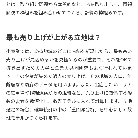
とは、取り組む問題から本質的なところを取り出して、問題
解決の枠組みを組み合わせてつくる、計算の枠組みです。
データサイエンス特集
奨学金・特待生制度特集
デジタルパンフレット
進路の３択
最も売り上げが上がる立地は？
新学年スタート号特集ページ
新学年スタート号特集ページ
（高3生用）
（高2生用）
小売業では、ある地域のどこに店舗を新設したら、最も高い
売り上げが見込めるかを見極めるのが重要で、それをORで
SELFBRAND特集ページ
導き出すための大学と企業の共同研究もよく行われていま
す。その企業が集めた過去の売り上げ、その地域の人口、年
オープンキャンパスなどを調べる
齢層など既存のデータを用います。また、出店したいエリア
の駐車場や幹線道路からの距離など、売り上げに関係する複
オープンキャンパス検索
実施プログラムから探す
数の要素を数値化し、数理モデルに入れて計算します。立地
選定の場合、確率統計の中の「重回帰分析」を中心にして数
来場型・Web型イベント特集
夢ナビライブ
理モデルがつくられます。