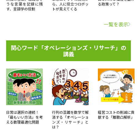
うな言葉を記録に残
ら、人に役立つロボッ
る政策って？
す、言語学の役割
トが見えてくる
一覧を表示
関心ワード「オペレーションズ・リサーチ」の
講義
日常は選択の連続！
行列の混雑を数学で解
経営コストの削減に貢
「最もいい方法」を考
消する「オペレーショ
献する「離散凸解析」
える数理最適化問題
ンズ・リサーチ」と
は？