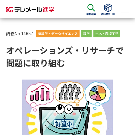
学問検索
資料請求BOX
資料請求
資料検索
講義No.14657
情報学・データサイエンス
数学
土木・環境工学
オペレーションズ・リサーチで
大学・短大の資料種類から請求
問題に取り組む
大学パンフ
学部・学科パンフ
総合型選抜・学校推薦型選抜 募
大学入学共通テスト利用選抜の
集要項＆願書
募集要項＆願書
過去問題集
大学・短大以外の資料から請求