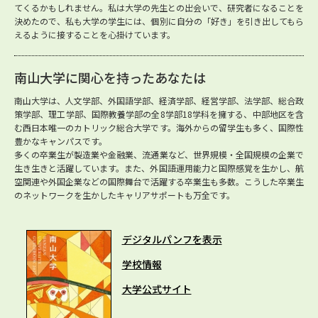
てくるかもしれません。私は大学の先生との出会いで、研究者になることを
決めたので、私も大学の学生には、個別に自分の「好き」を引き出してもら
えるように接することを心掛けています。
南山大学に関心を持ったあなたは
南山大学は、人文学部、外国語学部、経済学部、経営学部、法学部、総合政
策学部、理工学部、国際教養学部の全8学部18学科を擁する、中部地区を含
む西日本唯一のカトリック総合大学です。海外からの留学生も多く、国際性
豊かなキャンパスです。
多くの卒業生が製造業や金融業、流通業など、世界規模・全国規模の企業で
生き生きと活躍しています。また、外国語運用能力と国際感覚を生かし、航
空関連や外国企業などの国際舞台で活躍する卒業生も多数。こうした卒業生
のネットワークを生かしたキャリアサポートも万全です。
デジタルパンフを表示
学校情報
大学公式サイト