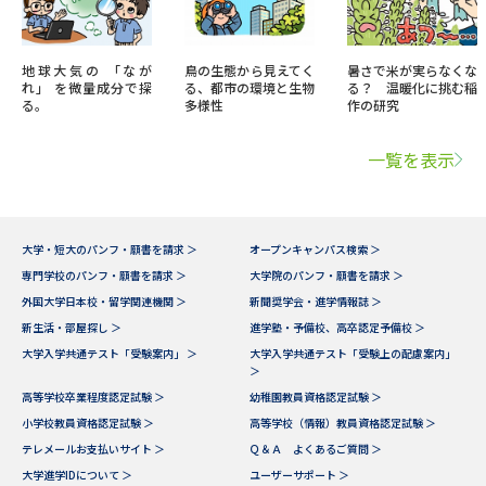
地球大気の 「なが
鳥の生態から見えてく
暑さで米が実らなくな
れ」 を微量成分で探
る、都市の環境と生物
る？ 温暖化に挑む稲
る。
多様性
作の研究
一覧を表示
大学・短大のパンフ・願書を請求 ＞
オープンキャンパス検索 ＞
専門学校のパンフ・願書を請求 ＞
大学院のパンフ・願書を請求 ＞
外国大学日本校・留学関連機関 ＞
新聞奨学会・進学情報誌 ＞
新生活・部屋探し ＞
進学塾・予備校、高卒認定予備校 ＞
大学入学共通テスト「受験案内」 ＞
大学入学共通テスト「受験上の配慮案内」
＞
高等学校卒業程度認定試験 ＞
幼稚園教員資格認定試験 ＞
小学校教員資格認定試験 ＞
高等学校（情報）教員資格認定試験 ＞
テレメールお支払いサイト ＞
Ｑ＆Ａ よくあるご質問 ＞
大学進学IDについて ＞
ユーザーサポート ＞