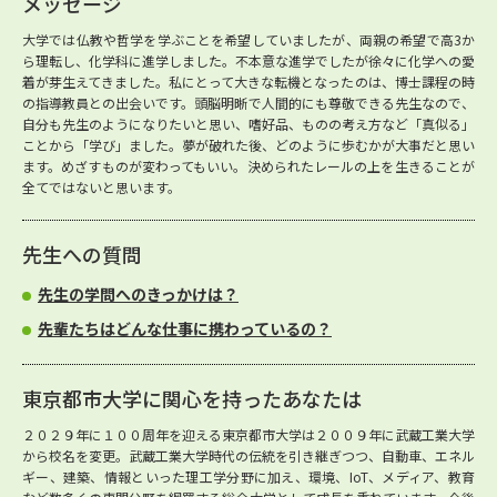
メッセージ
大学では仏教や哲学を学ぶことを希望していましたが、両親の希望で高3か
ら理転し、化学科に進学しました。不本意な進学でしたが徐々に化学への愛
着が芽生えてきました。私にとって大きな転機となったのは、博士課程の時
の指導教員との出会いです。頭脳明晰で人間的にも尊敬できる先生なので、
自分も先生のようになりたいと思い、嗜好品、ものの考え方など「真似る」
ことから「学び」ました。夢が破れた後、どのように歩むかが大事だと思い
ます。めざすものが変わってもいい。決められたレールの上を生きることが
全てではないと思います。
先生への質問
先生の学問へのきっかけは？
先輩たちはどんな仕事に携わっているの？
東京都市大学に関心を持ったあなたは
２０２９年に１００周年を迎える東京都市大学は２００９年に武蔵工業大学
から校名を変更。武蔵工業大学時代の伝統を引き継ぎつつ、自動車、エネル
ギー、建築、情報といった理工学分野に加え、環境、IoT、メディア、教育