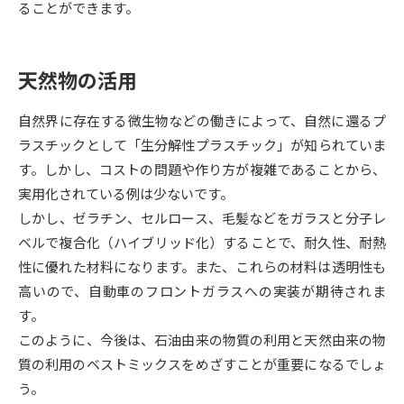
受験準備
資料検索
ることができます。
志望校・出願校を調べる
天然物の活用
併願校選び
受験スケジュールを立てよう
自然界に存在する微生物などの働きによって、自然に還るプ
ラスチックとして「生分解性プラスチック」が知られていま
先輩が入学を決めた理由
す。しかし、コストの問題や作り方が複雑であることから、
テレメール全国一斉進学調査
実用化されている例は少ないです。
しかし、ゼラチン、セルロース、毛髪などをガラスと分子レ
新生活お役立ちガイド
ベルで複合化（ハイブリッド化）することで、耐久性、耐熱
性に優れた材料になります。また、これらの材料は透明性も
学問発見
学問検索
高いので、自動車のフロントガラスへの実装が期待されま
す。
このように、今後は、石油由来の物質の利用と天然由来の物
大学で学びたい学問発見
質の利用のベストミックスをめざすことが重要になるでしょ
う。