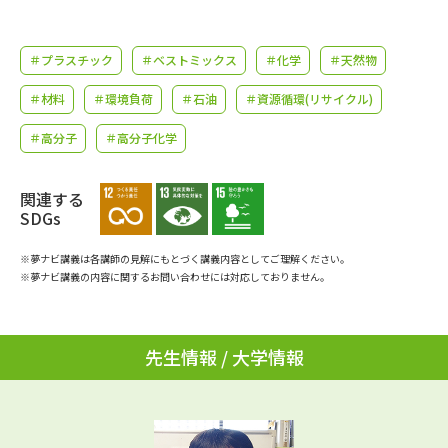
学問のミニ講義「夢ナビ講義」
学問分野解説
＃プラスチック
＃ベストミックス
＃化学
＃天然物
学問の教科書
夢ナビライブ
＃材料
＃環境負荷
＃石油
＃資源循環(リサイクル)
ユーザーサポート
＃高分子
＃高分子化学
Ｑ＆Ａ よくあるご質問
大学進学IDについて
関連する
SDGs
資料の料金の
受付内容・発送状況の確認
お支払いについて
※夢ナビ講義は各講師の見解にもとづく講義内容としてご理解ください。
テレメール
※夢ナビ講義の内容に関するお問い合わせには対応しておりません。
個人情報取扱規定
お支払いサイト
テレメール進学カタログ
特定商取引表記
訂正のご案内
先生情報 / 大学情報