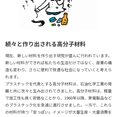
専門学校の資料請求
大学院の資料請求
大学入学共通テスト「受験案
留学・進学関連、塾・予備校
内」の請求
大学入学共通テスト「受験上の
高等学校卒業程度認定試験
配慮案内」の請求
続々と作り出される高分子材料
幼稚園教員資格認定試験
小学校教員資格認定試験
現在、新しい材料を作り出す研究が盛んに行われています。
高等学校（情報）教員資格認定
試験
新しい材料ができれば私たちの生活だけではなく、産業の構
造も変わり、さらに便利で快適な社会になっていくと考えら
れます。
大学研究
大学検索
プラスチックを代表とする高分子材料は、石油化学工業の発
展と共に次々と生み出されてきました。高分子材料は、軽量
で加工性も良く安価なことから、1960年以降、家電製品など
大学で学べる内容や特徴を調べる
のプラスチック化を急速に進行させました。一方で、これら
国際・グローバルに強い大学特
の材料が持つ「安っぽい」イメージが大量生産・大量消費を
新増設大学・学部・学科特集
集