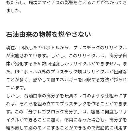
もたらし、環境にマイナスの影響を与えることがわかってき
ました。
データサイエンス特集
奨学金・特待生制度特集
デジタルパンフレット
進路の３択
石油由来の物質を燃やさない
新学年スタート号特集ページ
新学年スタート号特集ページ
現在、回収したPETボトルから、プラスチックのリサイクル
（高3生用）
（高2生用）
が実施されています。しかし、このリサイクルは、高分子自
SELFBRAND特集ページ
体が劣化するため数回程度しかリサイクルができません。ま
た、PETボトル以外のプラスチック類はリサイクルが困難な
オープンキャンパスなどを調べる
ことが多く、燃やして熱エネルギーを回収する方法が採られ
ています。
オープンキャンパス検索
実施プログラムから探す
しかし、石油由来の高分子を玩具のレゴのような仕組みにす
れば、それらを組み立ててプラスチックを作ることができま
来場型・Web型イベント特集
夢ナビライブ
す。この「分子レゴブロック高分子」は、容易に何度もリサ
イクルができることに加え、不用になった場合も、高分子を
組み直して別のモノにすることができるので徹底的に利用す