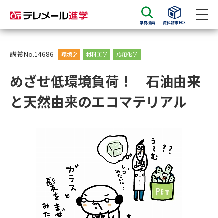
学問検索
資料請求BOX
資料請求
資料検索
講義No.14686
環境学
材料工学
応用化学
めざせ低環境負荷！ 石油由来
大学・短大の資料種類から請求
と天然由来のエコマテリアル
大学パンフ
学部・学科パンフ
総合型選抜・学校推薦型選抜 募
大学入学共通テスト利用選抜の
集要項＆願書
募集要項＆願書
過去問題集
大学・短大以外の資料から請求