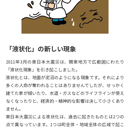
専門学校の資料請求
大学院の資料請求
大学入学共通テスト「受験案
留学・進学関連、塾・予備校
内」の請求
大学入学共通テスト「受験上の
高等学校卒業程度認定試験
配慮案内」の請求
「液状化」の新しい現象
幼稚園教員資格認定試験
小学校教員資格認定試験
2011年3月の東日本大震災は、関東地方で広範囲にわたり
高等学校（情報）教員資格認定
試験
「液状化現象」を引き起こしました。
液状化とは、地面が泥沼のようになる現象です。それにより
多くの人命が奪われることはありませんでしたが、せっかく
大学研究
大学検索
建てた家が傾いたり、水道・ガスなどのライフラインが使え
なくなったりと、経済的・精神的な影響は決して小さくあり
ません。
大学で学べる内容や特徴を調べる
東日本大震災による液状化は、過去に起きたものとは2つの
国際・グローバルに強い大学特
点で異なっています。1つは町全体・地域全体の広域で起こ
新増設大学・学部・学科特集
集