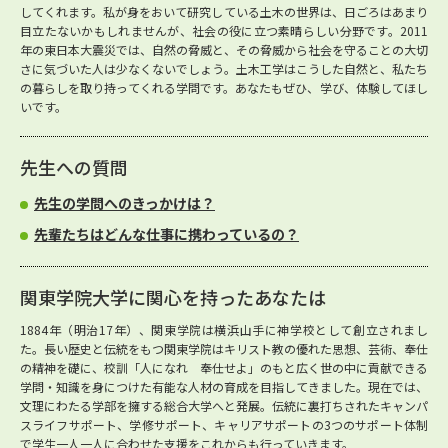
してくれます。私が身をおいて研究している土木の世界は、日ごろはあまり
目立たないかもしれませんが、社会の役に立つ素晴らしい分野です。2011
年の東日本大震災では、自然の脅威と、その脅威から社会を守ることの大切
さに気づいた人は少なくないでしょう。土木工学はこうした自然と、私たち
の暮らしを取り持ってくれる学問です。あなたもぜひ、学び、体験してほし
いです。
先生への質問
先生の学問へのきっかけは？
先輩たちはどんな仕事に携わっているの？
関東学院大学に関心を持ったあなたは
1884年（明治17年）、関東学院は横浜山手に神学校として創立されまし
た。長い歴史と伝統をもつ関東学院はキリスト教の優れた思想、芸術、奉仕
の精神を礎に、校訓「人になれ 奉仕せよ」のもと広く世の中に貢献できる
学問・知識を身につけた有能な人材の育成を目指してきました。現在では、
文理にわたる学部を擁する総合大学へと発展。伝統に裏打ちされたキャンパ
スライフサポート、学修サポート、キャリアサポートの3つのサポート体制
で学生一人一人に合わせた支援をこれからも行っていきます。