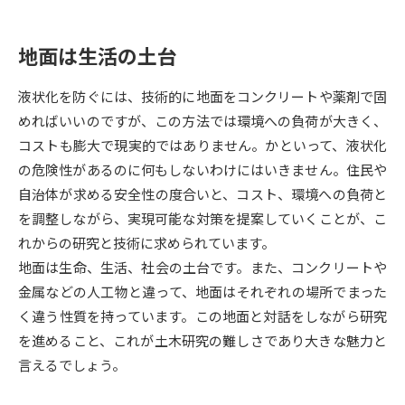
受験準備
資料検索
地面は生活の土台
志望校・出願校を調べる
液状化を防ぐには、技術的に地面をコンクリートや薬剤で固
併願校選び
受験スケジュールを立てよう
めればいいのですが、この方法では環境への負荷が大きく、
コストも膨大で現実的ではありません。かといって、液状化
先輩が入学を決めた理由
の危険性があるのに何もしないわけにはいきません。住民や
テレメール全国一斉進学調査
自治体が求める安全性の度合いと、コスト、環境への負荷と
を調整しながら、実現可能な対策を提案していくことが、こ
新生活お役立ちガイド
れからの研究と技術に求められています。
地面は生命、生活、社会の土台です。また、コンクリートや
学問発見
学問検索
金属などの人工物と違って、地面はそれぞれの場所でまった
く違う性質を持っています。この地面と対話をしながら研究
を進めること、これが土木研究の難しさであり大きな魅力と
大学で学びたい学問発見
言えるでしょう。