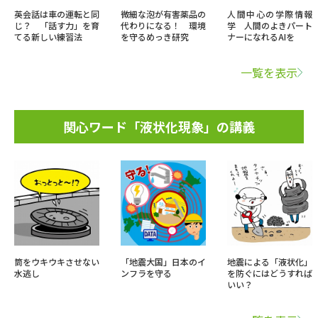
英会話は車の運転と同
微細な泡が有害薬品の
人間中心の学際情報
じ？ 「話す力」を育
代わりになる！ 環境
学 人間のよきパート
てる新しい練習法
を守るめっき研究
ナーになれるAIを
一覧を表示
関心ワード「液状化現象」の講義
筒をウキウキさせない
「地震大国」日本のイ
地震による「液状化」
水逃し
ンフラを守る
を防ぐにはどうすれば
いい？