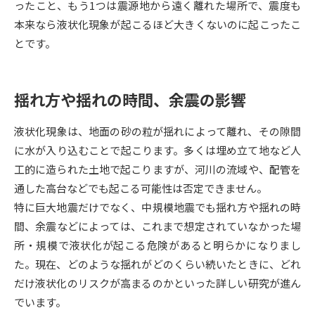
ったこと、もう1つは震源地から遠く離れた場所で、震度も
本来なら液状化現象が起こるほど大きくないのに起こったこ
データサイエンス特集
奨学金・特待生制度特集
とです。
デジタルパンフレット
進路の３択
揺れ方や揺れの時間、余震の影響
新学年スタート号特集ページ
新学年スタート号特集ページ
（高3生用）
（高2生用）
液状化現象は、地面の砂の粒が揺れによって離れ、その隙間
SELFBRAND特集ページ
に水が入り込むことで起こります。多くは埋め立て地など人
工的に造られた土地で起こりますが、河川の流域や、配管を
オープンキャンパスなどを調べる
通した高台などでも起こる可能性は否定できません。
特に巨大地震だけでなく、中規模地震でも揺れ方や揺れの時
オープンキャンパス検索
実施プログラムから探す
間、余震などによっては、これまで想定されていなかった場
所・規模で液状化が起こる危険があると明らかになりまし
来場型・Web型イベント特集
夢ナビライブ
た。現在、どのような揺れがどのくらい続いたときに、どれ
だけ液状化のリスクが高まるのかといった詳しい研究が進ん
でいます。