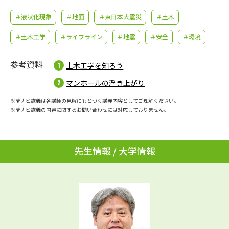
学問のミニ講義「夢ナビ講義」
学問分野解説
＃液状化現象
＃地面
＃東日本大震災
＃土木
学問の教科書
夢ナビライブ
＃土木工学
＃ライフライン
＃地震
＃安全
＃環境
ユーザーサポート
参考資料
土木工学を知ろう
マンホールの浮き上がり
Ｑ＆Ａ よくあるご質問
大学進学IDについて
※夢ナビ講義は各講師の見解にもとづく講義内容としてご理解ください。
※夢ナビ講義の内容に関するお問い合わせには対応しておりません。
資料の料金の
受付内容・発送状況の確認
お支払いについて
テレメール
個人情報取扱規定
お支払いサイト
先生情報 / 大学情報
テレメール進学カタログ
特定商取引表記
訂正のご案内