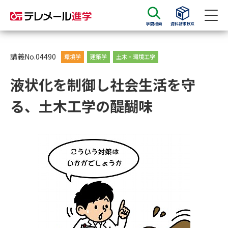
学問検索
資料請求BOX
資料請求
資料検索
講義No.04490
環境学
建築学
土木・環境工学
液状化を制御し社会生活を守
大学・短大の資料種類から請求
る、土木工学の醍醐味
大学パンフ
学部・学科パンフ
総合型選抜・学校推薦型選抜 募
大学入学共通テスト利用選抜の
集要項＆願書
募集要項＆願書
過去問題集
大学・短大以外の資料から請求