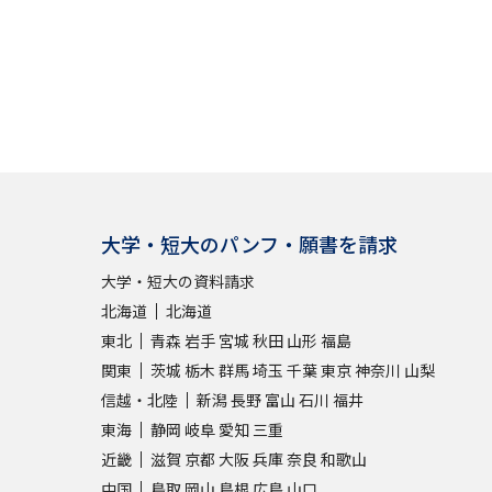
大学・短大のパンフ・願書を請求
大学・短大の資料請求
北海道
北海道
東北
青森
岩手
宮城
秋田
山形
福島
関東
茨城
栃木
群馬
埼玉
千葉
東京
神奈川
山梨
信越・北陸
新潟
長野
富山
石川
福井
東海
静岡
岐阜
愛知
三重
近畿
滋賀
京都
大阪
兵庫
奈良
和歌山
中国
鳥取
岡山
島根
広島
山口