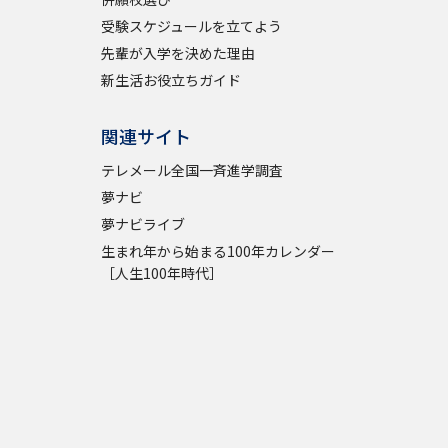
受験スケジュールを立てよう
学問検索
先輩が入学を決めた理由
新生活お役立ちガイド
関連サイト
テレメール全国一斉進学調査
野解説
学問の教科書
夢ナビライブ
夢ナビ
夢ナビライブ
生まれ年から始まる100年カレンダー
［人生100年時代］
いて
このサイトについて
・発送状況の確認
テレメール
お支払いサイト
問合せ先
テレメール進学カタログ
訂正のご案内