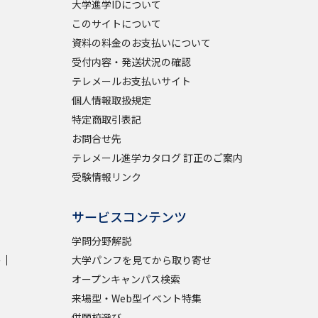
大学進学IDについて
このサイトについて
資料の料金のお支払いについて
べる
受付内容・発送状況の確認
テレメールお支払いサイト
ムから探す
個人情報取扱規定
ライブ
特定商取引表記
お問合せ先
テレメール進学カタログ 訂正のご案内
資料検索
受験情報リンク
サービスコンテンツ
学問分野解説
学
大学パンフを見てから取り寄せ
う
先輩が入学を決めた理由
オープンキャンパス検索
役立ちガイド
来場型・Web型イベント特集
併願校選び