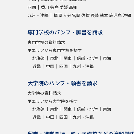
四国
香川
徳島
愛媛
高知
九州・沖縄
福岡
大分
宮崎
佐賀
長崎
熊本
鹿児島
沖縄
専門学校のパンフ・願書を請求
専門学校の資料請求
▼エリアから専門学校を探す
北海道
東北
関東
信越・北陸
東海
近畿
中国
四国
九州・沖縄
大学院のパンフ・願書を請求
大学院の資料請求
▼エリアから大学院を探す
北海道
東北
関東
信越・北陸
東海
近畿
中国
四国
九州・沖縄
留学・進学関連、塾・予備校などの資料請