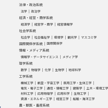
SELFBRAND特集ページ
法律・政治系統
法学
政治学
経済・経営・商学系統
オープンキャンパスなどを調
経済学
経営学・商学
経営情報学
オープンキャンパス検索
実施プログラ
社会学系統
社会学
社会福祉学
環境学
観光学
マスコミ学
来場型・Web型イベント特集
夢ナビ
国際関係学
国際関係学系統
情報・メディア系統
情報学・データサイエンス
メディア学
受験準備
理学系統
数学
物理学
化学
生物学
地球科学
工学系統
志望校・出願校を調べる
機械工学
航空・宇宙工学
医用工学・生体工学
電気・電子工学
通信・情報工学
建築学
土木・環境工
併願校選び
受験スケジュールを立てよ
材料工学
応用物理学
応用科学
生物工学
テレメール全国一斉進学調査
新生活お
資源・エネルギー工学
経営工学
船舶・海洋工学
農・獣医・畜産系統
求