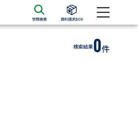
学問検索
資料請求BOX
0
資料検索
検索結果
件
求
願書
＆願書
過去問題集
求
留学・進学関連、塾・予備校