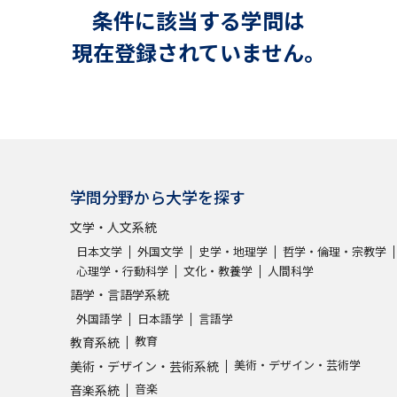
大学入学共通テスト「受験案内」の請求
条件に該当する学問は
大学入学共通テスト「受験上の配慮案内
現在登録されていません。
幼稚園教員資格認定試験
小学校教員資
高等学校（情報）教員資格認定試験
大学研究
学問分野から大学を探す
文学・人文系統
大学で学べる内容や特徴を調
日本文学
外国文学
史学・地理学
哲学・倫理・宗教学
心理学・行動科学
文化・教養学
人間科学
新増設大学・学部・学科特集
国際・グ
語学・言語学系統
外国語学
日本語学
言語学
データサイエンス特集
奨学金・特待生
教育
教育系統
進路の３択
新学年スタート号特集ペー
美術・デザイン・芸術学
美術・デザイン・芸術系統
新学年スタート号特集ページ（高2生用
音楽
音楽系統