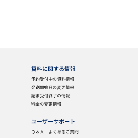
」の請求
高等学校卒業程度認定試験
格認定試験
大学検索
資料に関する情報
予約受付中の資料情報
べる
発送開始日の変更情報
請求受付終了の情報
ローバルに強い大学特集
料金の変更情報
制度特集
デジタルパンフレット
ユーザーサポート
ジ（高3生用）
Ｑ＆Ａ よくあるご質問
）