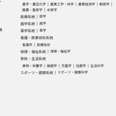
農学・農芸化学
農業工学・林学
農業経済学
獣医学
酪農・畜産学
水産学
学問発見
医学
医療系統
歯学
歯学系統
請
薬学
薬学系統
大学で学びたい学問発見
看護・医療技術系統
看護学
医療技術
学問のミニ講義「夢ナビ講義」
学問分
保険・福祉学
保険・福祉系統
家政・生活系統
食物・栄養学
被服学
児童学
住居学
生活科学
ユーザーサポート
スポーツ・健康科学
スポーツ・健康系統
Ｑ＆Ａ よくあるご質問
大学進学IDにつ
資料の料金の
お支払いについて
受付内容
個人情報取扱規定
特定商取引表記
お
受験情報リンク