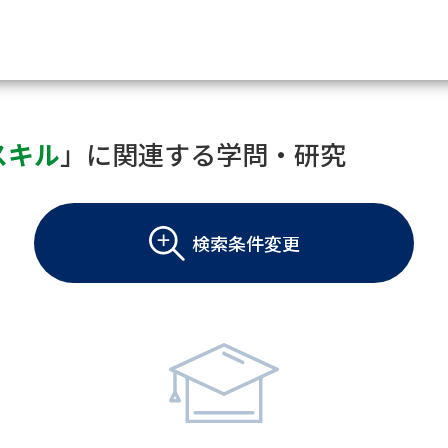
資料請求
スキル
」に関連する学問・研究
大学・短大の資料種類から請
検索条件変更
大学パンフ
学部・学科パンフ
総合型選抜・学校推薦型選抜 募集要項＆
大学入学共通テスト利用選抜の募集要項
大学・短大以外の資料から請
専門学校の資料請求
大学院の資料請求