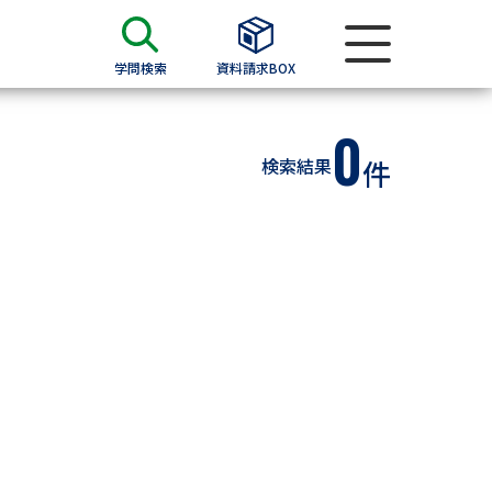
学問検索
資料請求BOX
0
資料検索
検索結果
件
求
願書
＆願書
過去問題集
求
留学・進学関連、塾・予備校