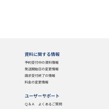
」の請求
高等学校卒業程度認定試験
格認定試験
大学検索
資料に関する情報
予約受付中の資料情報
べる
発送開始日の変更情報
請求受付終了の情報
ローバルに強い大学特集
料金の変更情報
制度特集
デジタルパンフレット
ユーザーサポート
ジ（高3生用）
Ｑ＆Ａ よくあるご質問
）