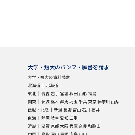
大学・短大のパンフ・願書を請求
大学・短大の資料請求
北海道
北海道
東北
青森
岩手
宮城
秋田
山形
福島
関東
茨城
栃木
群馬
埼玉
千葉
東京
神奈川
山梨
信越・北陸
新潟
長野
富山
石川
福井
東海
静岡
岐阜
愛知
三重
近畿
滋賀
京都
大阪
兵庫
奈良
和歌山
中国
鳥取
岡山
島根
広島
山口