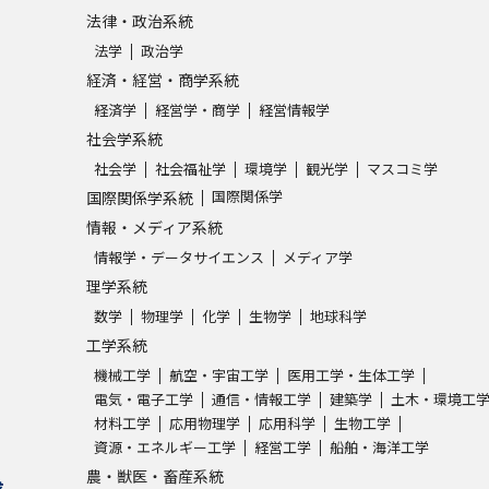
SELFBRAND特集ページ
法律・政治系統
法学
政治学
経済・経営・商学系統
オープンキャンパスなどを調
経済学
経営学・商学
経営情報学
オープンキャンパス検索
実施プログラ
社会学系統
社会学
社会福祉学
環境学
観光学
マスコミ学
来場型・Web型イベント特集
夢ナビ
国際関係学
国際関係学系統
情報・メディア系統
情報学・データサイエンス
メディア学
受験準備
理学系統
数学
物理学
化学
生物学
地球科学
工学系統
志望校・出願校を調べる
機械工学
航空・宇宙工学
医用工学・生体工学
電気・電子工学
通信・情報工学
建築学
土木・環境工
併願校選び
受験スケジュールを立てよ
材料工学
応用物理学
応用科学
生物工学
テレメール全国一斉進学調査
新生活お
資源・エネルギー工学
経営工学
船舶・海洋工学
農・獣医・畜産系統
求