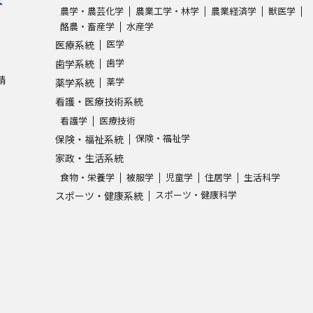
農学・農芸化学
農業工学・林学
農業経済学
獣医学
酪農・畜産学
水産学
学問発見
医学
医療系統
歯学
歯学系統
請
薬学
薬学系統
大学で学びたい学問発見
看護・医療技術系統
看護学
医療技術
学問のミニ講義「夢ナビ講義」
学問分
保険・福祉学
保険・福祉系統
家政・生活系統
食物・栄養学
被服学
児童学
住居学
生活科学
ユーザーサポート
スポーツ・健康科学
スポーツ・健康系統
Ｑ＆Ａ よくあるご質問
大学進学IDにつ
資料の料金の
お支払いについて
受付内容
個人情報取扱規定
特定商取引表記
お
受験情報リンク