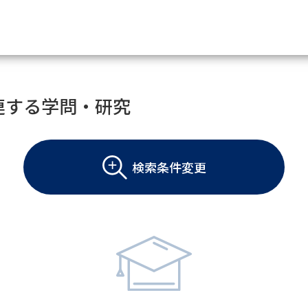
資料請求
連する学問・研究
大学・短大の資料種類から請
検索条件変更
大学パンフ
学部・学科パンフ
総合型選抜・学校推薦型選抜 募集要項＆
大学入学共通テスト利用選抜の募集要項
大学・短大以外の資料から請
専門学校の資料請求
大学院の資料請求