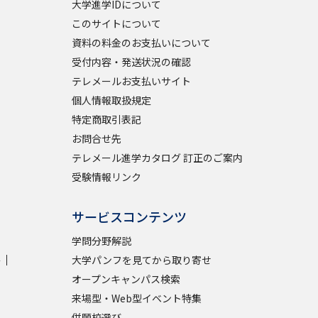
大学進学IDについて
このサイトについて
資料の料金のお支払いについて
べる
受付内容・発送状況の確認
テレメールお支払いサイト
ムから探す
個人情報取扱規定
ライブ
特定商取引表記
お問合せ先
テレメール進学カタログ 訂正のご案内
資料検索
受験情報リンク
サービスコンテンツ
学問分野解説
学
大学パンフを見てから取り寄せ
う
先輩が入学を決めた理由
オープンキャンパス検索
役立ちガイド
来場型・Web型イベント特集
併願校選び