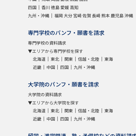
四国
香川
徳島
愛媛
高知
九州・沖縄
福岡
大分
宮崎
佐賀
長崎
熊本
鹿児島
沖縄
専門学校のパンフ・願書を請求
専門学校の資料請求
▼エリアから専門学校を探す
北海道
東北
関東
信越・北陸
東海
近畿
中国
四国
九州・沖縄
大学院のパンフ・願書を請求
大学院の資料請求
▼エリアから大学院を探す
北海道
東北
関東
信越・北陸
東海
近畿
中国
四国
九州・沖縄
留学・進学関連、塾・予備校などの資料請