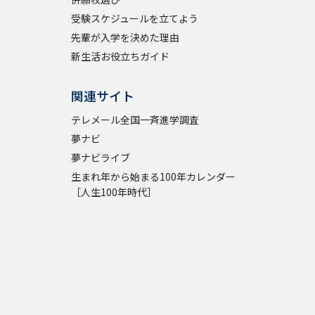
受験スケジュールを立てよう
学問検索
先輩が入学を決めた理由
新生活お役立ちガイド
関連サイト
テレメール全国一斉進学調査
野解説
学問の教科書
夢ナビライブ
夢ナビ
夢ナビライブ
生まれ年から始まる100年カレンダー
［人生100年時代］
いて
このサイトについて
・発送状況の確認
テレメール
お支払いサイト
問合せ先
テレメール進学カタログ
訂正のご案内