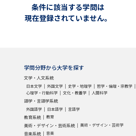
大学入学共通テスト「受験案内」の請求
条件に該当する学問は
大学入学共通テスト「受験上の配慮案内
現在登録されていません。
幼稚園教員資格認定試験
小学校教員資
高等学校（情報）教員資格認定試験
大学研究
学問分野から大学を探す
文学・人文系統
大学で学べる内容や特徴を調
日本文学
外国文学
史学・地理学
哲学・倫理・宗教学
心理学・行動科学
文化・教養学
人間科学
新増設大学・学部・学科特集
国際・グ
語学・言語学系統
外国語学
日本語学
言語学
データサイエンス特集
奨学金・特待生
教育
教育系統
進路の３択
新学年スタート号特集ペー
美術・デザイン・芸術学
美術・デザイン・芸術系統
新学年スタート号特集ページ（高2生用
音楽
音楽系統